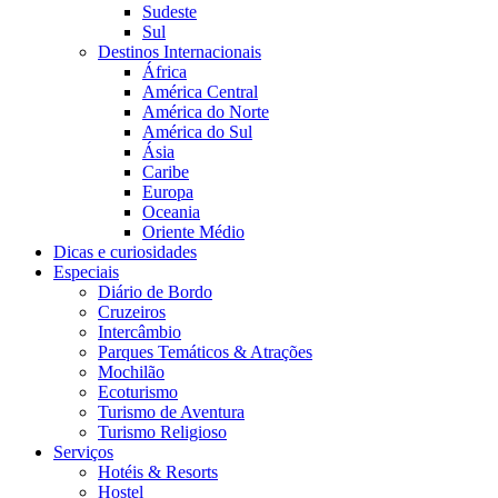
Sudeste
Sul
Destinos Internacionais
África
América Central
América do Norte
América do Sul
Ásia
Caribe
Europa
Oceania
Oriente Médio
Dicas e curiosidades
Especiais
Diário de Bordo
Cruzeiros
Intercâmbio
Parques Temáticos & Atrações
Mochilão
Ecoturismo
Turismo de Aventura
Turismo Religioso
Serviços
Hotéis & Resorts
Hostel