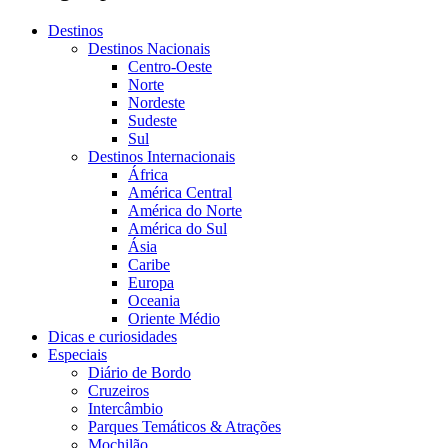
Destinos
Destinos Nacionais
Centro-Oeste
Norte
Nordeste
Sudeste
Sul
Destinos Internacionais
África
América Central
América do Norte
América do Sul
Ásia
Caribe
Europa
Oceania
Oriente Médio
Dicas e curiosidades
Especiais
Diário de Bordo
Cruzeiros
Intercâmbio
Parques Temáticos & Atrações
Mochilão