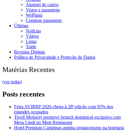
Aluguel de carros
Vistos e passagens
WePlann
Comprar passagens
Últimas
Notícias
Vídeos
Listas
Trade
Revistas Digitais
Política de Privacidade e Proteção de Dados
Matérias Recentes
(ver todas)
Posts recentes
Feira AVIRRP 2026 chega à 28ª edição com 95% dos
estandes ocupados
Tivoli Mofarrej promove brunch dominical exclusivo com
Mesa Lindt no Must Restaurant
Hotel Premium Campinas amplia protagonismo na hotelaria