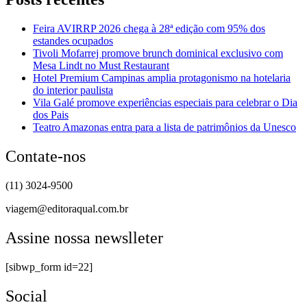
Feira AVIRRP 2026 chega à 28ª edição com 95% dos
estandes ocupados
Tivoli Mofarrej promove brunch dominical exclusivo com
Mesa Lindt no Must Restaurant
Hotel Premium Campinas amplia protagonismo na hotelaria
do interior paulista
Vila Galé promove experiências especiais para celebrar o Dia
dos Pais
Teatro Amazonas entra para a lista de patrimônios da Unesco
Contate-nos
(11) 3024-9500
viagem@editoraqual.com.br
Assine nossa newslleter
[sibwp_form id=22]
Social