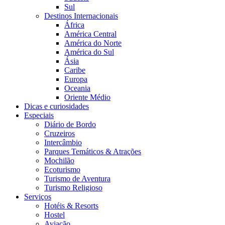
Sul
Destinos Internacionais
África
América Central
América do Norte
América do Sul
Ásia
Caribe
Europa
Oceania
Oriente Médio
Dicas e curiosidades
Especiais
Diário de Bordo
Cruzeiros
Intercâmbio
Parques Temáticos & Atrações
Mochilão
Ecoturismo
Turismo de Aventura
Turismo Religioso
Serviços
Hotéis & Resorts
Hostel
Aviação