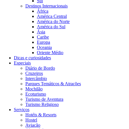
Sul
Destinos Internacionais
África
América Central
América do Norte
América do Sul
Ásia
Caribe
Europa
Oceania
Oriente Médio
Dicas e curiosidades
Especiais
Diário de Bordo
Cruzeiros
Intercâmbio
Parques Temáticos & Atrações
Mochilão
Ecoturismo
Turismo de Aventura
Turismo Religioso
Serviços
Hotéis & Resorts
Hostel
Aviação