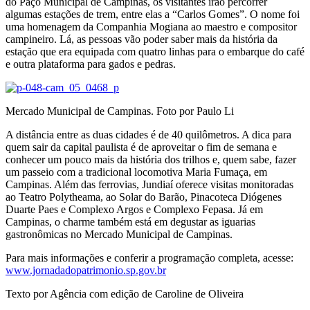
do Paço Municipal de Campinas, os visitantes irão percorrer
algumas estações de trem, entre elas a “Carlos Gomes”. O nome foi
uma homenagem da Companhia Mogiana ao maestro e compositor
campineiro. Lá, as pessoas vão poder saber mais da história da
estação que era equipada com quatro linhas para o embarque do café
e outra plataforma para gados e pedras.
Mercado Municipal de Campinas. Foto por Paulo Li
A distância entre as duas cidades é de 40 quilômetros. A dica para
quem sair da capital paulista é de aproveitar o fim de semana e
conhecer um pouco mais da história dos trilhos e, quem sabe, fazer
um passeio com a tradicional locomotiva Maria Fumaça, em
Campinas. Além das ferrovias, Jundiaí oferece visitas monitoradas
ao Teatro Polytheama, ao Solar do Barão, Pinacoteca Diógenes
Duarte Paes e Complexo Argos e Complexo Fepasa. Já em
Campinas, o charme também está em degustar as iguarias
gastronômicas no Mercado Municipal de Campinas.
Para mais informações e conferir a programação completa, acesse:
www.jornadadopatrimonio.sp.gov.br
Texto por Agência com edição de Caroline de Oliveira