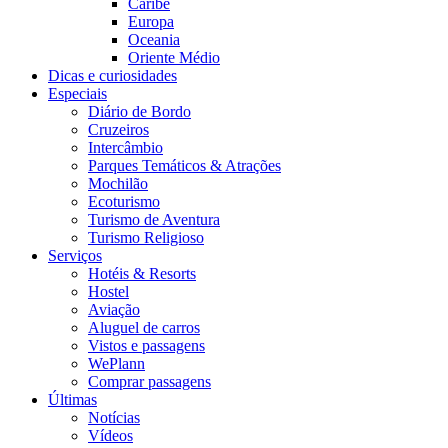
Caribe
Europa
Oceania
Oriente Médio
Dicas e curiosidades
Especiais
Diário de Bordo
Cruzeiros
Intercâmbio
Parques Temáticos & Atrações
Mochilão
Ecoturismo
Turismo de Aventura
Turismo Religioso
Serviços
Hotéis & Resorts
Hostel
Aviação
Aluguel de carros
Vistos e passagens
WePlann
Comprar passagens
Últimas
Notícias
Vídeos