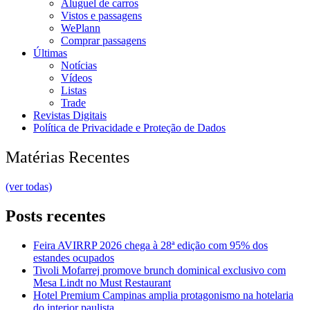
Aluguel de carros
Vistos e passagens
WePlann
Comprar passagens
Últimas
Notícias
Vídeos
Listas
Trade
Revistas Digitais
Política de Privacidade e Proteção de Dados
Matérias Recentes
(ver todas)
Posts recentes
Feira AVIRRP 2026 chega à 28ª edição com 95% dos
estandes ocupados
Tivoli Mofarrej promove brunch dominical exclusivo com
Mesa Lindt no Must Restaurant
Hotel Premium Campinas amplia protagonismo na hotelaria
do interior paulista