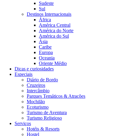
Sudeste
Sul
Destinos Internacionais
África
América Central
América do Norte
América do Sul
Ásia
Caribe
Europa
Oceania
Oriente Médio
Dicas e curiosidades
Especiais
Diário de Bordo
Cruzeiros
Intercâmbio
Parques Temáticos & Atrações
Mochilão
Ecoturismo
Turismo de Aventura
Turismo Religioso
Serviços
Hotéis & Resorts
Hostel