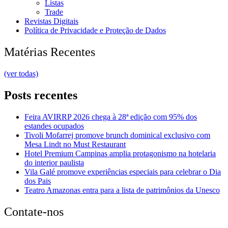
Listas
Trade
Revistas Digitais
Política de Privacidade e Proteção de Dados
Matérias Recentes
(ver todas)
Posts recentes
Feira AVIRRP 2026 chega à 28ª edição com 95% dos
estandes ocupados
Tivoli Mofarrej promove brunch dominical exclusivo com
Mesa Lindt no Must Restaurant
Hotel Premium Campinas amplia protagonismo na hotelaria
do interior paulista
Vila Galé promove experiências especiais para celebrar o Dia
dos Pais
Teatro Amazonas entra para a lista de patrimônios da Unesco
Contate-nos