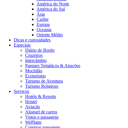
América do Norte
América do Sul
Ásia
Caribe
Europa
Oceania
Oriente Médio
Dicas e curiosidades
Especiais
Diário de Bordo
Cruzeiros
Intercâmbio
Parques Temáticos & Atrações
Mochilão
Ecoturismo
Turismo de Aventura
Turismo Religioso
Serviços
Hotéis & Resorts
Hostel
Aviação
Aluguel de carros
Vistos e passagens
WePlann
Comprar passagens