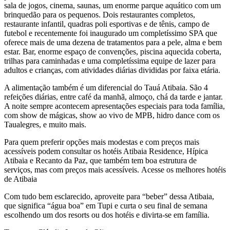
sala de jogos, cinema, saunas, um enorme parque aquático com um
brinquedão para os pequenos. Dois restaurantes completos,
restaurante infantil, quadras poli esportivas e de tênis, campo de
futebol e recentemente foi inaugurado um completíssimo SPA que
oferece mais de uma dezena de tratamentos para a pele, alma e bem
estar. Bar, enorme espaço de convenções, piscina aquecida coberta,
trilhas para caminhadas e uma completíssima equipe de lazer para
adultos e crianças, com atividades diárias divididas por faixa etária.
A alimentação também é um diferencial do Tauá Atibaia. São 4
refeições diárias, entre café da manhã, almoço, chá da tarde e jantar.
A noite sempre acontecem apresentações especiais para toda família,
com show de mágicas, show ao vivo de MPB, hidro dance com os
Taualegres, e muito mais.
Para quem preferir opções mais modestas e com preços mais
acessíveis podem consultar os hotéis Atibaia Residence, Hípica
Atibaia e Recanto da Paz, que também tem boa estrutura de
serviços, mas com preços mais acessíveis. Acesse os melhores hotéis
de Atibaia
Com tudo bem esclarecido, aproveite para “beber” dessa Atibaia,
que significa “água boa” em Tupi e curta o seu final de semana
escolhendo um dos resorts ou dos hotéis e divirta-se em família.