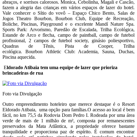
abraços, e sorrisos calorosos. Monica, Cebolinha, Magali e Cascão,
fazem a alegria das crianças em vários espaços de lazer do hotel.
Vale conhecer o Sítio do vovô – Espaço Chico Bento, Salas de
Jogos Theatro Bourbon, Bourbon Club, Equipe de Recreação,
Boliche, Piscinas, Playground e o excelente Mandí Nature Spa.
Sports Park: Arvorismo, Paredão de Escalada, Trilha Ecológica,
Estande de Arco e flecha, campo de paintball, campo de futebol
profissional, 2 campos de futebol society, ginásio poliesportivo,
Quadras de Tênis, Pista de Cooper, Trilha
ecológica. Bourbon Athletic Club: Academia, Sauna, Duchas,
Piscina aquecida.
E
ldorado Atibaia tem uma equipe de lazer que prioriza
brincadeiras de rua
Foto via Divulgação
Outro empreendimento hoteleiro que merece destaque é o Resort
Eldorado Atibaia, uma opção para famílias.O acesso ao local é bem
fácil, no km 75,5 da Rodovia Dom Pedro I. Rodeada por uma área
verde de mais de 1 milhão de m², composta por remanescentes
preservados da Mata Atlântica, a propriedade oferece bastante
tranquilidade e proporciona paz de espírito. É comum encontrar