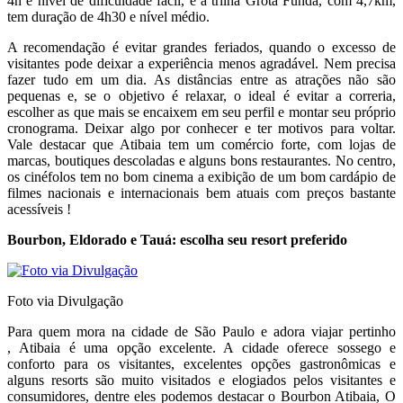
4h e nível de dificuldade fácil, e a trilha Grota Funda, com 4,7km,
tem duração de 4h30 e nível médio.
A recomendação é evitar grandes feriados, quando o excesso de
visitantes pode deixar a experiência menos agradável. Nem precisa
fazer tudo em um dia. As distâncias entre as atrações não são
pequenas e, se o objetivo é relaxar, o ideal é evitar a correria,
escolher as que mais se encaixem em seu perfil e montar seu próprio
cronograma. Deixar algo por conhecer e ter motivos para voltar.
Vale destacar que Atibaia tem um comércio forte, com lojas de
marcas, boutiques descoladas e alguns bons restaurantes. No centro,
os cinéfolos tem no bom cinema a exibição de um bom cardápio de
filmes nacionais e internacionais bem atuais com preços bastante
acessíveis !
Bourbon, Eldorado e Tauá: escolha seu resort preferido
Foto via Divulgação
Para quem mora na cidade de São Paulo e adora viajar pertinho
, Atibaia é uma opção excelente. A cidade oferece sossego e
conforto para os visitantes, excelentes opções gastronômicas e
alguns resorts são muito visitados e elogiados pelos visitantes e
consumidores, dentre eles podemos destacar o Bourbon Atibaia, O