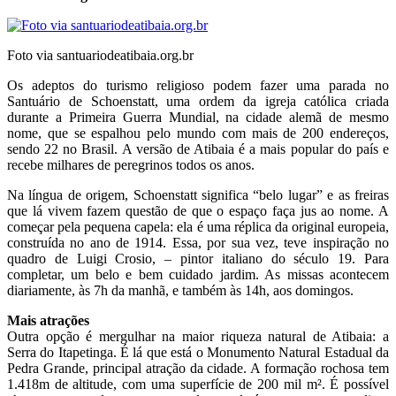
Foto via santuariodeatibaia.org.br
Os adeptos do turismo religioso podem fazer uma parada no
Santuário de Schoenstatt, uma ordem da igreja católica criada
durante a Primeira Guerra Mundial, na cidade alemã de mesmo
nome, que se espalhou pelo mundo com mais de 200 endereços,
sendo 22 no Brasil. A versão de Atibaia é a mais popular do país e
recebe milhares de peregrinos todos os anos.
Na língua de origem, Schoenstatt significa “belo lugar” e as freiras
que lá vivem fazem questão de que o espaço faça jus ao nome. A
começar pela pequena capela: ela é uma réplica da original europeia,
construída no ano de 1914. Essa, por sua vez, teve inspiração no
quadro de Luigi Crosio, – pintor italiano do século 19. Para
completar, um belo e bem cuidado jardim. As missas acontecem
diariamente, às 7h da manhã, e também às 14h, aos domingos.
Mais atrações
Outra opção é mergulhar na maior riqueza natural de Atibaia: a
Serra do Itapetinga. É lá que está o Monumento Natural Estadual da
Pedra Grande, principal atração da cidade. A formação rochosa tem
1.418m de altitude, com uma superfície de 200 mil m². É possível