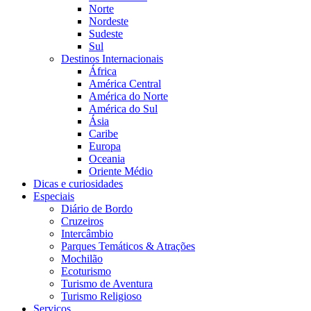
Norte
Nordeste
Sudeste
Sul
Destinos Internacionais
África
América Central
América do Norte
América do Sul
Ásia
Caribe
Europa
Oceania
Oriente Médio
Dicas e curiosidades
Especiais
Diário de Bordo
Cruzeiros
Intercâmbio
Parques Temáticos & Atrações
Mochilão
Ecoturismo
Turismo de Aventura
Turismo Religioso
Serviços