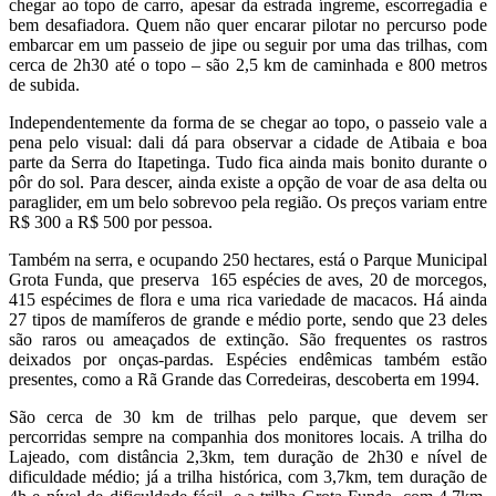
chegar ao topo de carro, apesar da estrada íngreme, escorregadia e
bem desafiadora. Quem não quer encarar pilotar no percurso pode
embarcar em um passeio de jipe ou seguir por uma das trilhas, com
cerca de 2h30 até o topo – são 2,5 km de caminhada e 800 metros
de subida.
Independentemente da forma de se chegar ao topo, o passeio vale a
pena pelo visual: dali dá para observar a cidade de Atibaia e boa
parte da Serra do Itapetinga. Tudo fica ainda mais bonito durante o
pôr do sol. Para descer, ainda existe a opção de voar de asa delta ou
paraglider, em um belo sobrevoo pela região. Os preços variam entre
R$ 300 a R$ 500 por pessoa.
Também na serra, e ocupando 250 hectares, está o Parque Municipal
Grota Funda, que preserva 165 espécies de aves, 20 de morcegos,
415 espécimes de flora e uma rica variedade de macacos. Há ainda
27 tipos de mamíferos de grande e médio porte, sendo que 23 deles
são raros ou ameaçados de extinção. São frequentes os rastros
deixados por onças-pardas. Espécies endêmicas também estão
presentes, como a Rã Grande das Corredeiras, descoberta em 1994.
São cerca de 30 km de trilhas pelo parque, que devem ser
percorridas sempre na companhia dos monitores locais. A trilha do
Lajeado, com distância 2,3km, tem duração de 2h30 e nível de
dificuldade médio; já a trilha histórica, com 3,7km, tem duração de