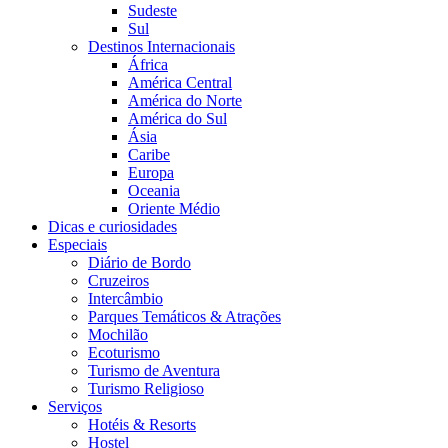
Sudeste
Sul
Destinos Internacionais
África
América Central
América do Norte
América do Sul
Ásia
Caribe
Europa
Oceania
Oriente Médio
Dicas e curiosidades
Especiais
Diário de Bordo
Cruzeiros
Intercâmbio
Parques Temáticos & Atrações
Mochilão
Ecoturismo
Turismo de Aventura
Turismo Religioso
Serviços
Hotéis & Resorts
Hostel