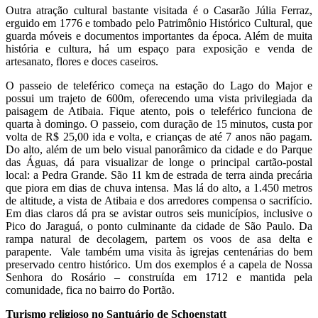
Outra atração cultural bastante visitada é o Casarão Júlia Ferraz,
erguido em 1776 e tombado pelo Patrimônio Histórico Cultural, que
guarda móveis e documentos importantes da época. Além de muita
história e cultura, há um espaço para exposição e venda de
artesanato, flores e doces caseiros.
O passeio de teleférico começa na estação do Lago do Major e
possui um trajeto de 600m, oferecendo uma vista privilegiada da
paisagem de Atibaia. Fique atento, pois o teleférico funciona de
quarta à domingo. O passeio, com duração de 15 minutos, custa por
volta de R$ 25,00 ida e volta, e crianças de até 7 anos não pagam.
Do alto, além de um belo visual panorâmico da cidade e do Parque
das Águas, dá para visualizar de longe o principal cartão-postal
local: a Pedra Grande. São 11 km de estrada de terra ainda precária
que piora em dias de chuva intensa. Mas lá do alto, a 1.450 metros
de altitude, a vista de Atibaia e dos arredores compensa o sacrifício.
Em dias claros dá pra se avistar outros seis municípios, inclusive o
Pico do Jaraguá, o ponto culminante da cidade de São Paulo. Da
rampa natural de decolagem, partem os voos de asa delta e
parapente. Vale também uma visita às igrejas centenárias do bem
preservado centro histórico. Um dos exemplos é a capela de Nossa
Senhora do Rosário – construída em 1712 e mantida pela
comunidade, fica no bairro do Portão.
Turismo religioso no Santuário de Schoenstatt