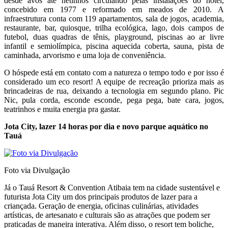
desde avós até netinhos circulando pelas instalações do hotel,
concebido em 1977 e reformado em meados de 2010. A
infraestrutura conta com 119 apartamentos, sala de jogos, academia,
restaurante, bar, quiosque, trilha ecológica, lago, dois campos de
futebol, duas quadras de tênis, playground, piscinas ao ar livre
infantil e semiolímpica, piscina aquecida coberta, sauna, pista de
caminhada, arvorismo e uma loja de conveniência.
O hóspede está em contato com a natureza o tempo todo e por isso é
considerado um eco resort! A equipe de recreação prioriza mais as
brincadeiras de rua, deixando a tecnologia em segundo plano. Pic
Nic, pula corda, esconde esconde, pega pega, bate cara, jogos,
teatrinhos e muita energia pra gastar.
Jota City, lazer 14 horas por dia e novo parque aquático no
Tauá
Foto via Divulgação
Já o Tauá Resort & Convention Atibaia tem na cidade sustentável e
futurista Jota City um dos principais produtos de lazer para a
criançada. Geração de energia, oficinas culinárias, atividades
artísticas, de artesanato e culturais são as atrações que podem ser
praticadas de maneira interativa. Além disso, o resort tem boliche,