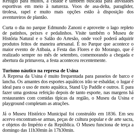
Refúgio para muitos, a cidade é também buscada para atividades
esportivas em meio à natureza. Voos de asa-delta, paraglider,
tirolesa, rapel e muito mais opções estão à disposição dos
aventureiros de plantão.
Curta o dia no parque Edmundo Zanoni e aproveite o lago repleto
de patinhos, peixes e pedalinhos. Visite também o Museu de
História Natural e o Salão do Artesão, onde você poderá adquirir
produtos feitos de maneira artesanal. É no Parque que acontece o
maior evento de Atibaia, a Festa das Flores e do Morango, que é
realizado sempre no mês de setembro, comemorando a chegada e
abertura da primavera, a festa aconteceu recentemente.
Turismo náutico na represa de Usina
A Represa da Usina é muito frequentada para passeios de barco e
lancha. Os amantes dos esportes aquáticos irão se esbaldar, o lugar é
ideal para o uso de moto aquática, Stand Up Paddle e outros. E para
fazer uma gostosa refeição depois de tanto esporte, nas margens há
restaurantes com comidas típicas da região, o Museu da Usina e
playground completam as atrações.
Já o Museu Histórico Municipal foi construído em 1836. Em seu
acervo encontram-se armas, peças de cultura popular e de arte sacra,
e objetos do Império e da República. O Museu funciona de terça a
domingo das 11h30min às 17h30min.