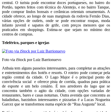
central. O turista pode encontrar doces portugueses, no bairro do
Portão, tapetes feitos com técnica do Alentejo, e no bairro Tanque,
pode comprar lindos bonsais e cerâmicas orientais ornamentais. A
cidade oferece, ao longo de suas marginais da rodovia Fernão Dias,
várias opções de outlets, onde se pode encontrar roupas, moda
infanto juvenil e sapatos de grife, com preços menores que os
praticados em shoppings. Estima-se que sejam no mínimo dez
centros de compras.
Teleférico, parques e igrejas
Foto via iStock por Luiz Barrionuevo
Atibaia tem alguns passeios interessantes, para completar as atrações
e entretenimentos dos hotéis e resorts. O roteiro pode começar pela
região central da cidade. O Lago Major é o principal ponto de
convivência social e oferece pista de corrida, quadras para prática
de esporte e um belo cenário. É nos arredores do lago que se
concentra também o agito da cidade, com opções variadas de
restaurantes, bares e casas noturnas. Outra avenida que concentra as
baladinhas, barzinhos interessantes e pizzarias é a Lucas Nogueira
Garcez que se transformou numa espécie de “Rua Augusta” local.