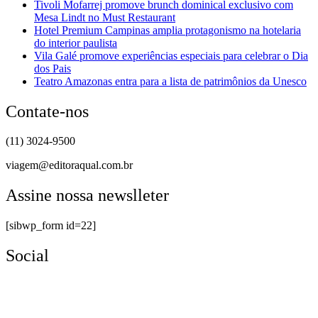
Tivoli Mofarrej promove brunch dominical exclusivo com
Mesa Lindt no Must Restaurant
Hotel Premium Campinas amplia protagonismo na hotelaria
do interior paulista
Vila Galé promove experiências especiais para celebrar o Dia
dos Pais
Teatro Amazonas entra para a lista de patrimônios da Unesco
Contate-nos
(11) 3024-9500
viagem@editoraqual.com.br
Assine nossa newslleter
[sibwp_form id=22]
Social