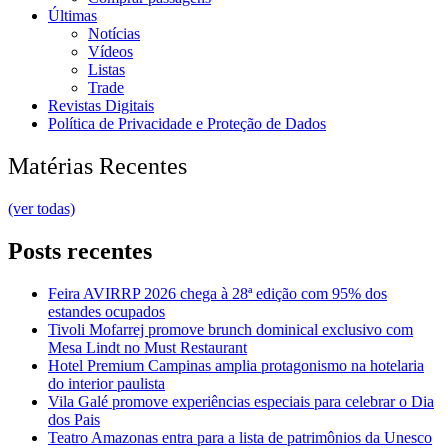
Últimas
Notícias
Vídeos
Listas
Trade
Revistas Digitais
Política de Privacidade e Proteção de Dados
Matérias Recentes
(ver todas)
Posts recentes
Feira AVIRRP 2026 chega à 28ª edição com 95% dos
estandes ocupados
Tivoli Mofarrej promove brunch dominical exclusivo com
Mesa Lindt no Must Restaurant
Hotel Premium Campinas amplia protagonismo na hotelaria
do interior paulista
Vila Galé promove experiências especiais para celebrar o Dia
dos Pais
Teatro Amazonas entra para a lista de patrimônios da Unesco