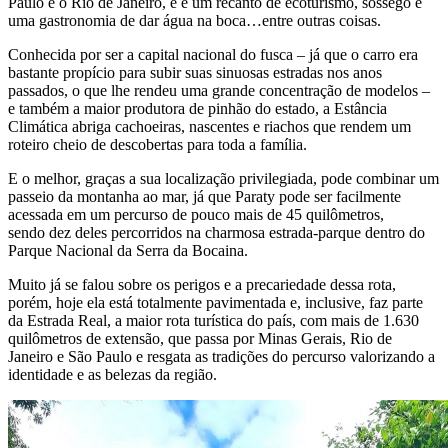
Paulo e o Rio de Janeiro, e é um recanto de ecoturismo, sossego e
uma gastronomia de dar água na boca…entre outras coisas.
Conhecida por ser a capital nacional do fusca – já que o carro era
bastante propício para subir suas sinuosas estradas nos anos
passados, o que lhe rendeu uma grande concentração de modelos –
e também a maior produtora de pinhão do estado, a Estância
Climática abriga cachoeiras, nascentes e riachos que rendem um
roteiro cheio de descobertas para toda a família.
E o melhor, graças a sua localização privilegiada, pode combinar um
passeio da montanha ao mar, já que Paraty pode ser facilmente
acessada em um percurso de pouco mais de 45 quilômetros,
sendo dez deles percorridos na charmosa estrada-parque dentro do
Parque Nacional da Serra da Bocaina.
Muito já se falou sobre os perigos e a precariedade dessa rota,
porém, hoje ela está totalmente pavimentada e, inclusive, faz parte
da Estrada Real, a maior rota turística do país, com mais de 1.630
quilômetros de extensão, que passa por Minas Gerais, Rio de
Janeiro e São Paulo e resgata as tradições do percurso valorizando a
identidade e as belezas da região.