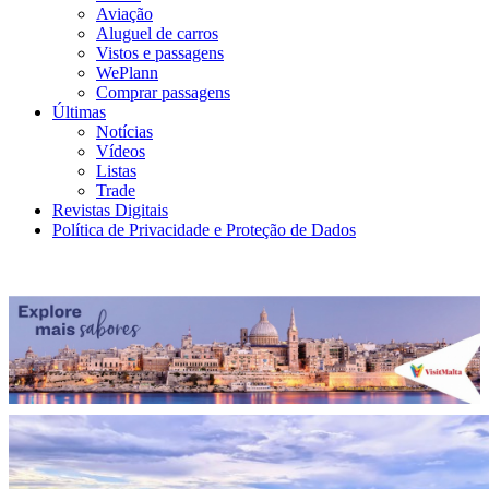
Aviação
Aluguel de carros
Vistos e passagens
WePlann
Comprar passagens
Últimas
Notícias
Vídeos
Listas
Trade
Revistas Digitais
Política de Privacidade e Proteção de Dados