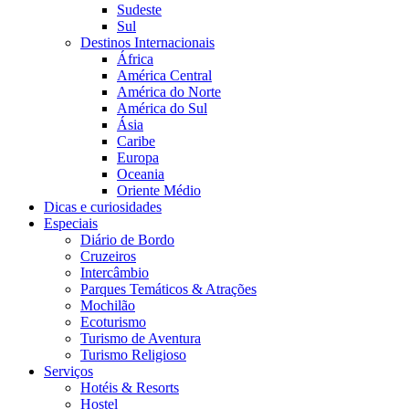
Sudeste
Sul
Destinos Internacionais
África
América Central
América do Norte
América do Sul
Ásia
Caribe
Europa
Oceania
Oriente Médio
Dicas e curiosidades
Especiais
Diário de Bordo
Cruzeiros
Intercâmbio
Parques Temáticos & Atrações
Mochilão
Ecoturismo
Turismo de Aventura
Turismo Religioso
Serviços
Hotéis & Resorts
Hostel