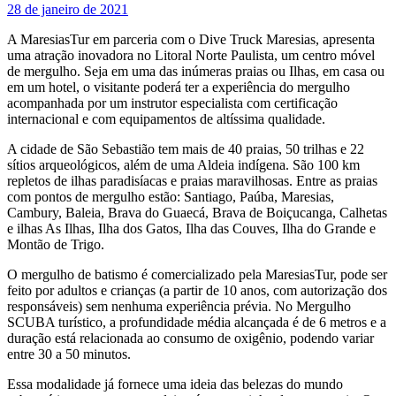
28 de janeiro de 2021
A MaresiasTur em parceria com o Dive Truck Maresias, apresenta
uma atração inovadora no Litoral Norte Paulista, um centro móvel
de mergulho. Seja em uma das inúmeras praias ou Ilhas, em casa ou
em um hotel, o visitante poderá ter a experiência do mergulho
acompanhada por um instrutor especialista com certificação
internacional e com equipamentos de altíssima qualidade.
A cidade de São Sebastião tem mais de 40 praias, 50 trilhas e 22
sítios arqueológicos, além de uma Aldeia indígena. São 100 km
repletos de ilhas paradisíacas e praias maravilhosas. Entre as praias
com pontos de mergulho estão: Santiago, Paúba, Maresias,
Cambury, Baleia, Brava do Guaecá, Brava de Boiçucanga, Calhetas
e ilhas As Ilhas, Ilha dos Gatos, Ilha das Couves, Ilha do Grande e
Montão de Trigo.
O mergulho de batismo é comercializado pela MaresiasTur, pode ser
feito por adultos e crianças (a partir de 10 anos, com autorização dos
responsáveis) sem nenhuma experiência prévia. No Mergulho
SCUBA turístico, a profundidade média alcançada é de 6 metros e a
duração está relacionada ao consumo de oxigênio, podendo variar
entre 30 a 50 minutos.
Essa modalidade já fornece uma ideia das belezas do mundo