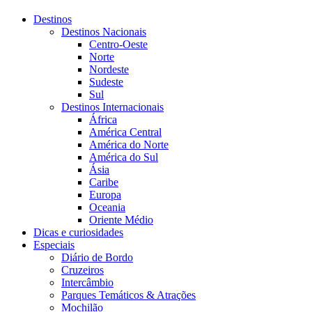
Destinos
Destinos Nacionais
Centro-Oeste
Norte
Nordeste
Sudeste
Sul
Destinos Internacionais
África
América Central
América do Norte
América do Sul
Ásia
Caribe
Europa
Oceania
Oriente Médio
Dicas e curiosidades
Especiais
Diário de Bordo
Cruzeiros
Intercâmbio
Parques Temáticos & Atrações
Mochilão