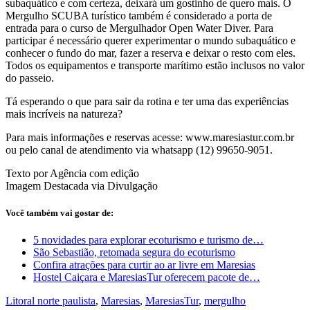
subaquático e com certeza, deixará um gostinho de quero mais. O
Mergulho SCUBA turístico também é considerado a porta de
entrada para o curso de Mergulhador Open Water Diver. Para
participar é necessário querer experimentar o mundo subaquático e
conhecer o fundo do mar, fazer a reserva e deixar o resto com eles.
Todos os equipamentos e transporte marítimo estão inclusos no valor
do passeio.
Tá esperando o que para sair da rotina e ter uma das experiências
mais incríveis na natureza?
Para mais informações e reservas acesse: www.maresiastur.com.br
ou pelo canal de atendimento via whatsapp (12) 99650-9051.
Texto por Agência com edição
Imagem Destacada via Divulgação
Você também vai gostar de:
5 novidades para explorar ecoturismo e turismo de…
São Sebastião, retomada segura do ecoturismo
Confira atrações para curtir ao ar livre em Maresias
Hostel Caiçara e MaresiasTur oferecem pacote de…
Litoral norte paulista
,
Maresias
,
MaresiasTur
,
mergulho