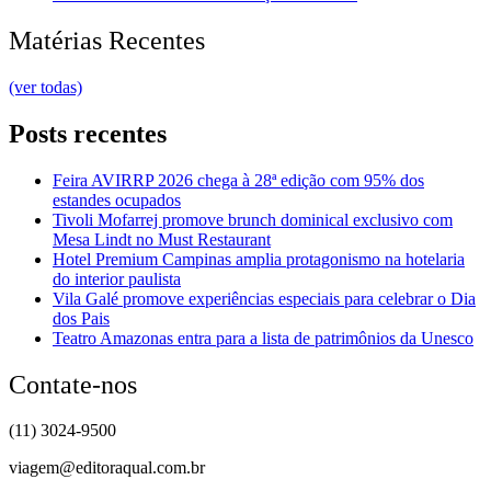
Matérias Recentes
(ver todas)
Posts recentes
Feira AVIRRP 2026 chega à 28ª edição com 95% dos
estandes ocupados
Tivoli Mofarrej promove brunch dominical exclusivo com
Mesa Lindt no Must Restaurant
Hotel Premium Campinas amplia protagonismo na hotelaria
do interior paulista
Vila Galé promove experiências especiais para celebrar o Dia
dos Pais
Teatro Amazonas entra para a lista de patrimônios da Unesco
Contate-nos
(11) 3024-9500
viagem@editoraqual.com.br