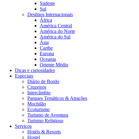
Sudeste
Sul
Destinos Internacionais
África
América Central
América do Norte
América do Sul
Ásia
Caribe
Europa
Oceania
Oriente Médio
Dicas e curiosidades
Especiais
Diário de Bordo
Cruzeiros
Intercâmbio
Parques Temáticos & Atrações
Mochilão
Ecoturismo
Turismo de Aventura
Turismo Religioso
Serviços
Hotéis & Resorts
Hostel