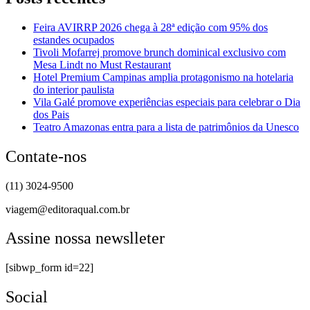
Feira AVIRRP 2026 chega à 28ª edição com 95% dos
estandes ocupados
Tivoli Mofarrej promove brunch dominical exclusivo com
Mesa Lindt no Must Restaurant
Hotel Premium Campinas amplia protagonismo na hotelaria
do interior paulista
Vila Galé promove experiências especiais para celebrar o Dia
dos Pais
Teatro Amazonas entra para a lista de patrimônios da Unesco
Contate-nos
(11) 3024-9500
viagem@editoraqual.com.br
Assine nossa newslleter
[sibwp_form id=22]
Social