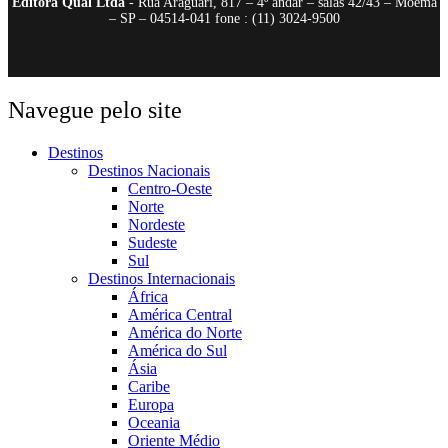
Editora Qual Ltda
- Rua Araguari, 817 – 4º andar – salas 42/43 – Moema
– SP – 04514-041 fone : (11) 3024-9500
Navegue pelo site
Destinos
Destinos Nacionais
Centro-Oeste
Norte
Nordeste
Sudeste
Sul
Destinos Internacionais
África
América Central
América do Norte
América do Sul
Ásia
Caribe
Europa
Oceania
Oriente Médio