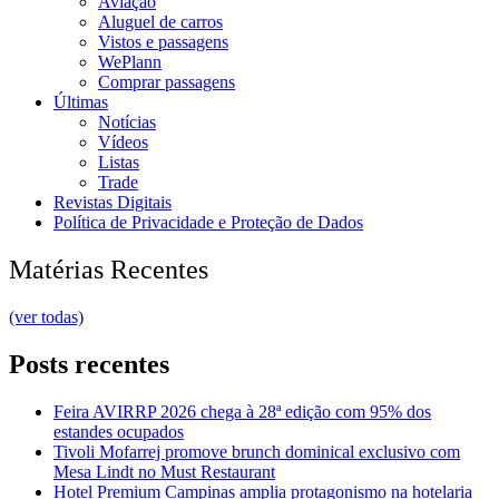
Aviação
Aluguel de carros
Vistos e passagens
WePlann
Comprar passagens
Últimas
Notícias
Vídeos
Listas
Trade
Revistas Digitais
Política de Privacidade e Proteção de Dados
Matérias Recentes
(ver todas)
Posts recentes
Feira AVIRRP 2026 chega à 28ª edição com 95% dos
estandes ocupados
Tivoli Mofarrej promove brunch dominical exclusivo com
Mesa Lindt no Must Restaurant
Hotel Premium Campinas amplia protagonismo na hotelaria