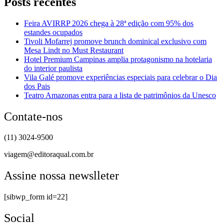
Posts recentes
Feira AVIRRP 2026 chega à 28ª edição com 95% dos
estandes ocupados
Tivoli Mofarrej promove brunch dominical exclusivo com
Mesa Lindt no Must Restaurant
Hotel Premium Campinas amplia protagonismo na hotelaria
do interior paulista
Vila Galé promove experiências especiais para celebrar o Dia
dos Pais
Teatro Amazonas entra para a lista de patrimônios da Unesco
Contate-nos
(11) 3024-9500
viagem@editoraqual.com.br
Assine nossa newslleter
[sibwp_form id=22]
Social