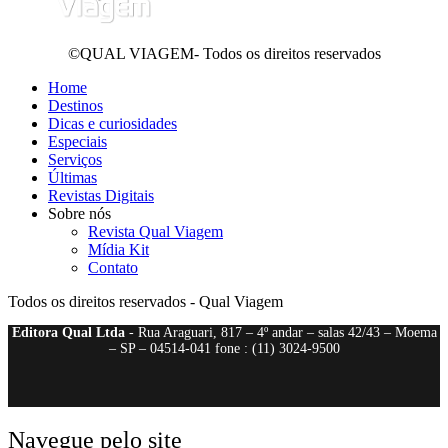
©QUAL VIAGEM- Todos os direitos reservados
Home
Destinos
Dicas e curiosidades
Especiais
Serviços
Últimas
Revistas Digitais
Sobre nós
Revista Qual Viagem
Mídia Kit
Contato
Todos os direitos reservados - Qual Viagem
Editora Qual Ltda
- Rua Araguari, 817 – 4º andar – salas 42/43 – Moema
– SP – 04514-041 fone : (11) 3024-9500
Navegue pelo site