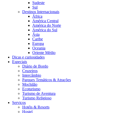
Sudeste
Sul
Destinos Internacionais
África
América Central
América do Norte
América do Sul
Ásia
Caribe
Europa
Oceania
Oriente Médio
Dicas e curiosidades
Especiais
Diário de Bordo
Cruzeiros
Intercâmbio
Parques Temáticos & Atrações
Mochilão
Ecoturismo
Turismo de Aventura
Turismo Religioso
Serviços
Hotéis & Resorts
Hostel