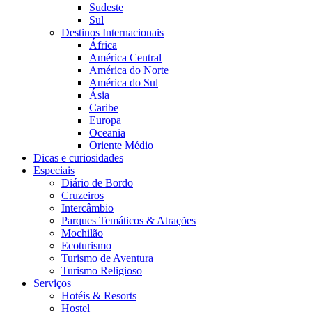
Sudeste
Sul
Destinos Internacionais
África
América Central
América do Norte
América do Sul
Ásia
Caribe
Europa
Oceania
Oriente Médio
Dicas e curiosidades
Especiais
Diário de Bordo
Cruzeiros
Intercâmbio
Parques Temáticos & Atrações
Mochilão
Ecoturismo
Turismo de Aventura
Turismo Religioso
Serviços
Hotéis & Resorts
Hostel