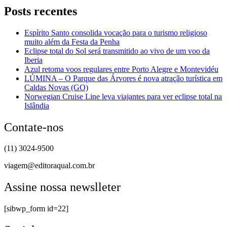
Posts recentes
Espírito Santo consolida vocação para o turismo religioso
muito além da Festa da Penha
Eclipse total do Sol será transmitido ao vivo de um voo da
Iberia
Azul retoma voos regulares entre Porto Alegre e Montevidéu
LÚMINA – O Parque das Árvores é nova atração turística em
Caldas Novas (GO)
Norwegian Cruise Line leva viajantes para ver eclipse total na
Islândia
Contate-nos
(11) 3024-9500
viagem@editoraqual.com.br
Assine nossa newslleter
[sibwp_form id=22]