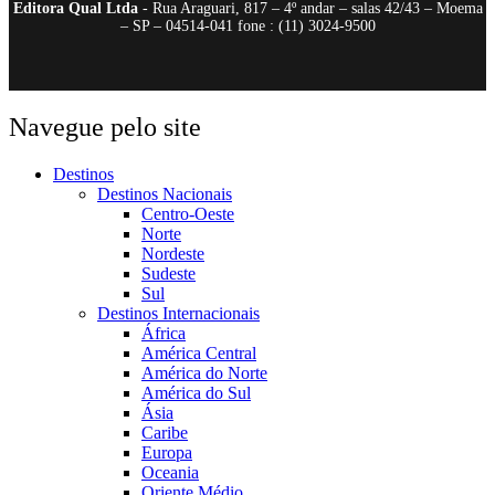
Editora Qual Ltda
- Rua Araguari, 817 – 4º andar – salas 42/43 – Moema
– SP – 04514-041 fone : (11) 3024-9500
Navegue pelo site
Destinos
Destinos Nacionais
Centro-Oeste
Norte
Nordeste
Sudeste
Sul
Destinos Internacionais
África
América Central
América do Norte
América do Sul
Ásia
Caribe
Europa
Oceania
Oriente Médio