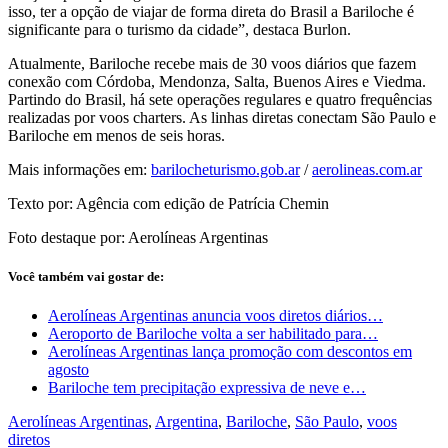
isso, ter a opção de viajar de forma direta do Brasil a Bariloche é
significante para o turismo da cidade”, destaca Burlon.
Atualmente, Bariloche recebe mais de 30 voos diários que fazem
conexão com Córdoba, Mendonza, Salta, Buenos Aires e Viedma.
Partindo do Brasil, há sete operações regulares e quatro frequências
realizadas por voos charters. As linhas diretas conectam São Paulo e
Bariloche em menos de seis horas.
Mais informações em:
barilocheturismo.gob.ar
/
aerolineas.com.ar
Texto por: Agência com edição de Patrícia Chemin
Foto destaque por: Aerolíneas Argentinas
Você também vai gostar de:
Aerolíneas Argentinas anuncia voos diretos diários…
Aeroporto de Bariloche volta a ser habilitado para…
Aerolíneas Argentinas lança promoção com descontos em
agosto
Bariloche tem precipitação expressiva de neve e…
Aerolíneas Argentinas
,
Argentina
,
Bariloche
,
São Paulo
,
voos
diretos