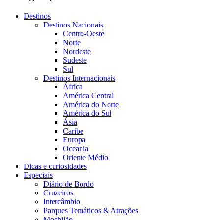
Destinos
Destinos Nacionais
Centro-Oeste
Norte
Nordeste
Sudeste
Sul
Destinos Internacionais
África
América Central
América do Norte
América do Sul
Ásia
Caribe
Europa
Oceania
Oriente Médio
Dicas e curiosidades
Especiais
Diário de Bordo
Cruzeiros
Intercâmbio
Parques Temáticos & Atrações
Mochilão