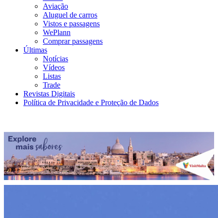
Aviação
Aluguel de carros
Vistos e passagens
WePlann
Comprar passagens
Últimas
Notícias
Vídeos
Listas
Trade
Revistas Digitais
Política de Privacidade e Proteção de Dados