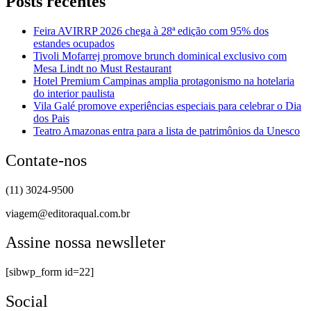
Posts recentes
Feira AVIRRP 2026 chega à 28ª edição com 95% dos
estandes ocupados
Tivoli Mofarrej promove brunch dominical exclusivo com
Mesa Lindt no Must Restaurant
Hotel Premium Campinas amplia protagonismo na hotelaria
do interior paulista
Vila Galé promove experiências especiais para celebrar o Dia
dos Pais
Teatro Amazonas entra para a lista de patrimônios da Unesco
Contate-nos
(11) 3024-9500
viagem@editoraqual.com.br
Assine nossa newslleter
[sibwp_form id=22]
Social