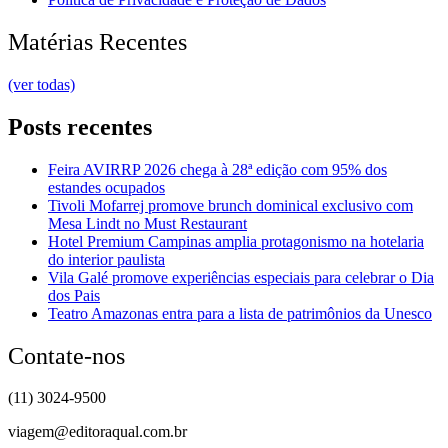
Matérias Recentes
(ver todas)
Posts recentes
Feira AVIRRP 2026 chega à 28ª edição com 95% dos
estandes ocupados
Tivoli Mofarrej promove brunch dominical exclusivo com
Mesa Lindt no Must Restaurant
Hotel Premium Campinas amplia protagonismo na hotelaria
do interior paulista
Vila Galé promove experiências especiais para celebrar o Dia
dos Pais
Teatro Amazonas entra para a lista de patrimônios da Unesco
Contate-nos
(11) 3024-9500
viagem@editoraqual.com.br