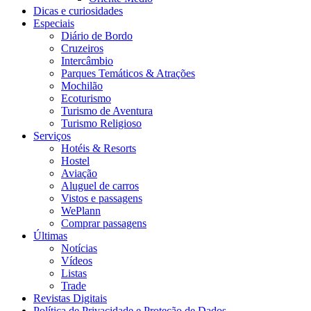
Dicas e curiosidades
Especiais
Diário de Bordo
Cruzeiros
Intercâmbio
Parques Temáticos & Atrações
Mochilão
Ecoturismo
Turismo de Aventura
Turismo Religioso
Serviços
Hotéis & Resorts
Hostel
Aviação
Aluguel de carros
Vistos e passagens
WePlann
Comprar passagens
Últimas
Notícias
Vídeos
Listas
Trade
Revistas Digitais
Política de Privacidade e Proteção de Dados