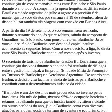
continuação de voos semanais diretos entre Bariloche e São Paulo
durante o ano todo. A companhia já opera frequências diárias entre o
Brasil e a cidade argentina de julho a agosto e a previsão é de
manter quatro voos diretos por semana até 19 de setembro, além de
disponibilizar também três viagens com conexão em Buenos Aires.
A partir do dia 19 de setembro, o voo semanal será realizado,
durante o restante do ano, às quartas-feiras, saindo do aeroporto de
Guarulhos, em São Paulo, com pouso direto em Bariloche. Já os
voos que sairão de Bariloche com destino à capital paulista
acontecerão às segundas-feiras. Com a nova decisão, a ligação direta
entre São Paulo e Bariloche continuará mesmo após o inverno.
O secretário de turismo de Bariloche, Gastón Burlón, afirma que a
continuação dos voos durante o ano todo foi resultado de diálogos
entre a gestão municipal, a Emprotur (Entidade Mista de Promoção
ao Turismo de Bariloche) e a Aerolíneas Argentinas. De acordo com
Burlon, a decisão visa facilitar a vinda de turistas para Bariloche e
contribuir com o desenvolvimento turístico da cidade.
“Bariloche é um dos destinos mais procurados no inverno pelos
brasileiros. No mês de julho, tivemos 95% de ocupação hoteleira e
estamos trabalhando para que os turistas também visitem a cidade
em outros períodos do ano, já que Bariloche conta com diversas
atrações para quem gosta de turismo de aventura e ecoturismo. Por