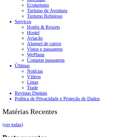
Ecoturismo
Turismo de Aventura
Turismo Religioso
Serviços
Hotéis & Resorts
Hostel
Aviação
Aluguel de carros
Vistos e passagens
WePlann
Comprar passagens
Últimas
Notícias
Vídeos
Listas
Trade
Revistas Digitais
Política de Privacidade e Proteção de Dados
Matérias Recentes
(ver todas)