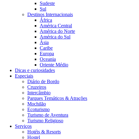
Sudeste
Sul
Destinos Internacionais
África
América Central
América do Norte
América do Sul
Ásia
Caribe
Europa
Oceania
Oriente Médio
Dicas e curiosidades
Especiais
Diário de Bordo
Cruzeiros
Intercâmbio
Parques Temáticos & Atrações
Mochilão
Ecoturismo
Turismo de Aventura
Turismo Religioso
Serviços
Hotéis & Resorts
Hostel