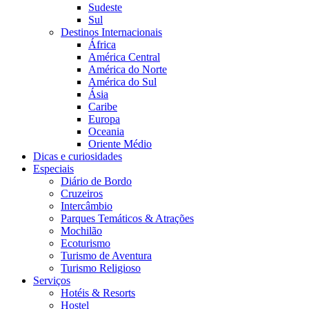
Sudeste
Sul
Destinos Internacionais
África
América Central
América do Norte
América do Sul
Ásia
Caribe
Europa
Oceania
Oriente Médio
Dicas e curiosidades
Especiais
Diário de Bordo
Cruzeiros
Intercâmbio
Parques Temáticos & Atrações
Mochilão
Ecoturismo
Turismo de Aventura
Turismo Religioso
Serviços
Hotéis & Resorts
Hostel