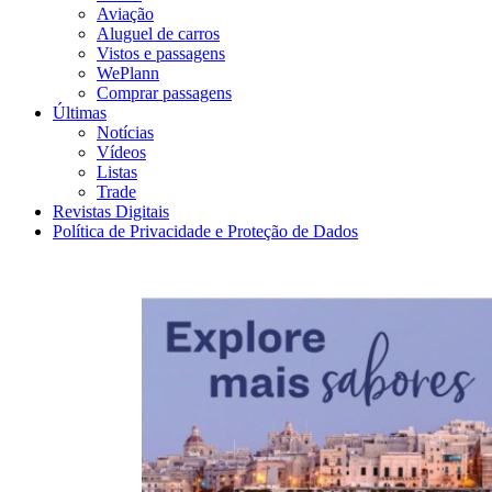
Aviação
Aluguel de carros
Vistos e passagens
WePlann
Comprar passagens
Últimas
Notícias
Vídeos
Listas
Trade
Revistas Digitais
Política de Privacidade e Proteção de Dados