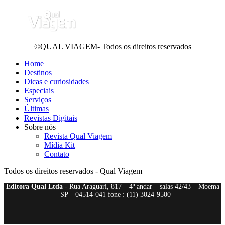
©QUAL VIAGEM- Todos os direitos reservados
Home
Destinos
Dicas e curiosidades
Especiais
Serviços
Últimas
Revistas Digitais
Sobre nós
Revista Qual Viagem
Mídia Kit
Contato
Todos os direitos reservados - Qual Viagem
Editora Qual Ltda
- Rua Araguari, 817 – 4º andar – salas 42/43 – Moema
– SP – 04514-041 fone : (11) 3024-9500