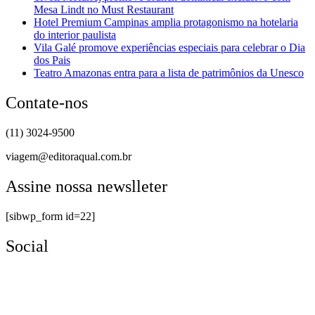
Mesa Lindt no Must Restaurant
Hotel Premium Campinas amplia protagonismo na hotelaria
do interior paulista
Vila Galé promove experiências especiais para celebrar o Dia
dos Pais
Teatro Amazonas entra para a lista de patrimônios da Unesco
Contate-nos
(11) 3024-9500
viagem@editoraqual.com.br
Assine nossa newslleter
[sibwp_form id=22]
Social