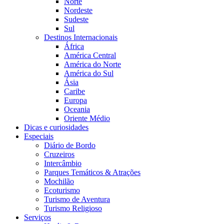
Norte
Nordeste
Sudeste
Sul
Destinos Internacionais
África
América Central
América do Norte
América do Sul
Ásia
Caribe
Europa
Oceania
Oriente Médio
Dicas e curiosidades
Especiais
Diário de Bordo
Cruzeiros
Intercâmbio
Parques Temáticos & Atrações
Mochilão
Ecoturismo
Turismo de Aventura
Turismo Religioso
Serviços