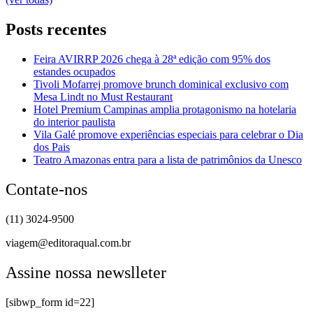
Posts recentes
Feira AVIRRP 2026 chega à 28ª edição com 95% dos
estandes ocupados
Tivoli Mofarrej promove brunch dominical exclusivo com
Mesa Lindt no Must Restaurant
Hotel Premium Campinas amplia protagonismo na hotelaria
do interior paulista
Vila Galé promove experiências especiais para celebrar o Dia
dos Pais
Teatro Amazonas entra para a lista de patrimônios da Unesco
Contate-nos
(11) 3024-9500
viagem@editoraqual.com.br
Assine nossa newslleter
[sibwp_form id=22]