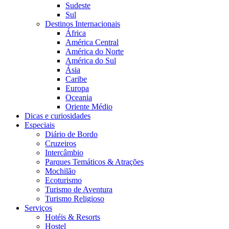
Sudeste
Sul
Destinos Internacionais
África
América Central
América do Norte
América do Sul
Ásia
Caribe
Europa
Oceania
Oriente Médio
Dicas e curiosidades
Especiais
Diário de Bordo
Cruzeiros
Intercâmbio
Parques Temáticos & Atrações
Mochilão
Ecoturismo
Turismo de Aventura
Turismo Religioso
Serviços
Hotéis & Resorts
Hostel