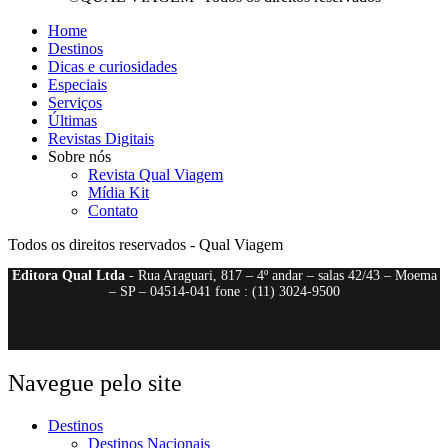
Home
Destinos
Dicas e curiosidades
Especiais
Serviços
Últimas
Revistas Digitais
Sobre nós
Revista Qual Viagem
Mídia Kit
Contato
Todos os direitos reservados - Qual Viagem
Editora Qual Ltda
- Rua Araguari, 817 – 4º andar – salas 42/43 – Moema
– SP – 04514-041 fone : (11) 3024-9500
Navegue pelo site
Destinos
Destinos Nacionais