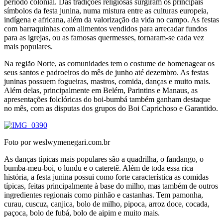
período colonial. Das tradições religiosas surgiram os principais
símbolos da festa junina, numa mistura entre as culturas europeia,
indígena e africana, além da valorização da vida no campo. As festas
com barraquinhas com alimentos vendidos para arrecadar fundos
para as igrejas, ou as famosas quermesses, tornaram-se cada vez
mais populares.
Na região Norte, as comunidades tem o costume de homenagear os
seus santos e padroeiros do mês de junho até dezembro. As festas
juninas possuem fogueiras, mastros, comida, danças e muito mais.
Além delas, principalmente em Belém, Parintins e Manaus, as
apresentações folclóricas do boi-bumbá também ganham destaque
no mês, com as disputas dos grupos do Boi Caprichoso e Garantido.
Foto por weslwymenegari.com.br
As danças típicas mais populares são a quadrilha, o fandango, o
bumba-meu-boi, o lundu e o cateretê. Além de toda essa rica
história, a festa junina possui como forte característica as comidas
típicas, feitas principalmente à base do milho, mas também de outros
ingredientes regionais como pinhão e castanhas. Tem pamonha,
curau, cuscuz, canjica, bolo de milho, pipoca, arroz doce, cocada,
paçoca, bolo de fubá, bolo de aipim e muito mais.