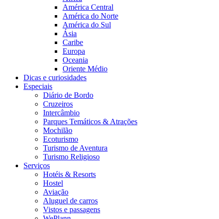
América Central
América do Norte
América do Sul
Ásia
Caribe
Europa
Oceania
Oriente Médio
Dicas e curiosidades
Especiais
Diário de Bordo
Cruzeiros
Intercâmbio
Parques Temáticos & Atrações
Mochilão
Ecoturismo
Turismo de Aventura
Turismo Religioso
Serviços
Hotéis & Resorts
Hostel
Aviação
Aluguel de carros
Vistos e passagens
WePlann