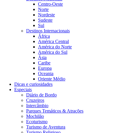
Centro-Oeste
Norte
Nordeste
Sudeste
Sul
Destinos Internacionais
África
América Central
América do Norte
América do Sul
Ásia
Caribe
Europa
Oceania
Oriente Médio
Dicas e curiosidades
Especiais
Diário de Bordo
Cruzeiros
Intercâmbio
Parques Temáticos & Atrações
Mochilão
Ecoturismo
Turismo de Aventura
Turismo Religioso