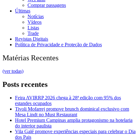
Comprar passagens
Últimas
Notícias
Vídeos
Listas
Trade
Revistas Digitais
Política de Privacidade e Proteção de Dados
Matérias Recentes
(ver todas)
Posts recentes
Feira AVIRRP 2026 chega à 28ª edição com 95% dos
estandes ocupados
Tivoli Mofarrej promove brunch dominical exclusivo com
Mesa Lindt no Must Restaurant
Hotel Premium Campinas amplia protagonismo na hotelaria
do interior paulista
Vila Galé promove experiências especiais para celebrar o Dia
dos Pais