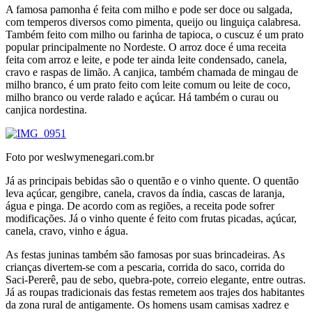
A famosa pamonha é feita com milho e pode ser doce ou salgada,
com temperos diversos como pimenta, queijo ou linguiça calabresa.
Também feito com milho ou farinha de tapioca, o cuscuz é um prato
popular principalmente no Nordeste. O arroz doce é uma receita
feita com arroz e leite, e pode ter ainda leite condensado, canela,
cravo e raspas de limão. A canjica, também chamada de mingau de
milho branco, é um prato feito com leite comum ou leite de coco,
milho branco ou verde ralado e açúcar. Há também o curau ou
canjica nordestina.
Foto por weslwymenegari.com.br
Já as principais bebidas são o quentão e o vinho quente. O quentão
leva açúcar, gengibre, canela, cravos da índia, cascas de laranja,
água e pinga. De acordo com as regiões, a receita pode sofrer
modificações. Já o vinho quente é feito com frutas picadas, açúcar,
canela, cravo, vinho e água.
As festas juninas também são famosas por suas brincadeiras. As
crianças divertem-se com a pescaria, corrida do saco, corrida do
Saci-Pererê, pau de sebo, quebra-pote, correio elegante, entre outras.
Já as roupas tradicionais das festas remetem aos trajes dos habitantes
da zona rural de antigamente. Os homens usam camisas xadrez e