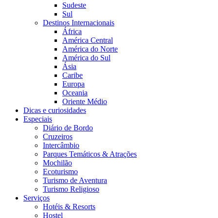
Sudeste
Sul
Destinos Internacionais
África
América Central
América do Norte
América do Sul
Ásia
Caribe
Europa
Oceania
Oriente Médio
Dicas e curiosidades
Especiais
Diário de Bordo
Cruzeiros
Intercâmbio
Parques Temáticos & Atrações
Mochilão
Ecoturismo
Turismo de Aventura
Turismo Religioso
Serviços
Hotéis & Resorts
Hostel