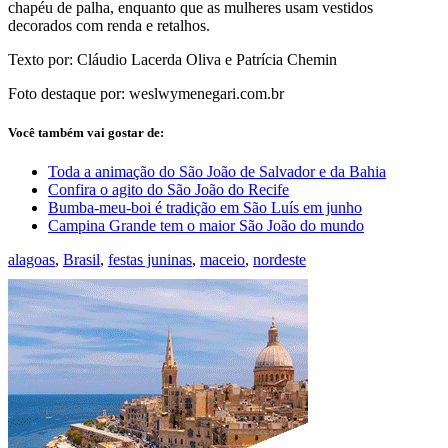
chapéu de palha, enquanto que as mulheres usam vestidos
decorados com renda e retalhos.
Texto por: Cláudio Lacerda Oliva e Patrícia Chemin
Foto destaque por: weslwymenegari.com.br
Você também vai gostar de:
Toda a animação do São João de Salvador e da Bahia
Confira o agito do São João do Recife
Bumba-meu-boi é tradição em São Luís em junho
Campina Grande tem o maior São João do mundo
alagoas
,
Brasil
,
festas juninas
,
maceio
,
nordeste