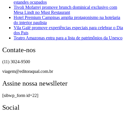
estandes ocupados
Tivoli Mofarrej promove brunch dominical exclusivo com
Mesa Lindt no Must Restaurant
Hotel Premium Campinas amplia protagonismo na hotelaria
do interior paulista
Vila Galé promove experiências especiais para celebrar o Dia
dos Pais
Teatro Amazonas entra para a lista de patrimônios da Unesco
Contate-nos
(11) 3024-9500
viagem@editoraqual.com.br
Assine nossa newslleter
[sibwp_form id=22]
Social