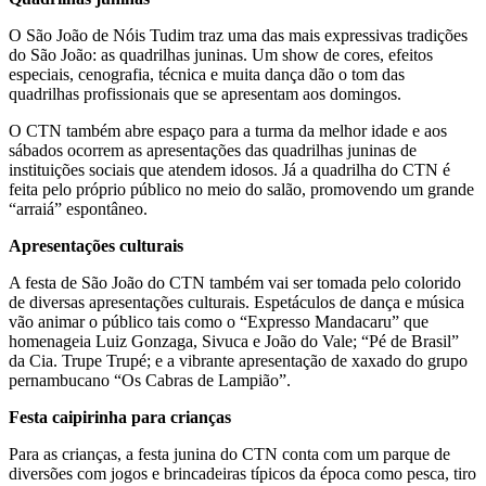
O São João de Nóis Tudim traz uma das mais expressivas tradições
do São João: as quadrilhas juninas. Um show de cores, efeitos
especiais, cenografia, técnica e muita dança dão o tom das
quadrilhas profissionais que se apresentam aos domingos.
O CTN também abre espaço para a turma da melhor idade e aos
sábados ocorrem as apresentações das quadrilhas juninas de
instituições sociais que atendem idosos. Já a quadrilha do CTN é
feita pelo próprio público no meio do salão, promovendo um grande
“arraiá” espontâneo.
Apresentações culturais
A festa de São João do CTN também vai ser tomada pelo colorido
de diversas apresentações culturais. Espetáculos de dança e música
vão animar o público tais como o “Expresso Mandacaru” que
homenageia Luiz Gonzaga, Sivuca e João do Vale; “Pé de Brasil”
da Cia. Trupe Trupé; e a vibrante apresentação de xaxado do grupo
pernambucano “Os Cabras de Lampião”.
Festa caipirinha para crianças
Para as crianças, a festa junina do CTN conta com um parque de
diversões com jogos e brincadeiras típicos da época como pesca, tiro