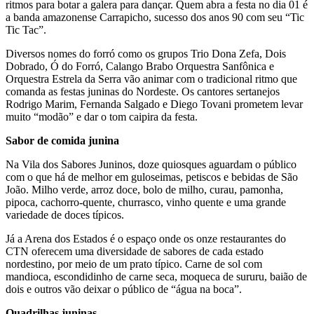
ritmos para botar a galera para dançar. Quem abra a festa no dia 01 é
a banda amazonense Carrapicho, sucesso dos anos 90 com seu “Tic
Tic Tac”.
Diversos nomes do forró como os grupos Trio Dona Zefa, Dois
Dobrado, Ó do Forró, Calango Brabo Orquestra Sanfônica e
Orquestra Estrela da Serra vão animar com o tradicional ritmo que
comanda as festas juninas do Nordeste. Os cantores sertanejos
Rodrigo Marim, Fernanda Salgado e Diego Tovani prometem levar
muito “modão” e dar o tom caipira da festa.
Sabor de comida junina
Na Vila dos Sabores Juninos, doze quiosques aguardam o público
com o que há de melhor em guloseimas, petiscos e bebidas de São
João. Milho verde, arroz doce, bolo de milho, curau, pamonha,
pipoca, cachorro-quente, churrasco, vinho quente e uma grande
variedade de doces típicos.
Já a Arena dos Estados é o espaço onde os onze restaurantes do
CTN oferecem uma diversidade de sabores de cada estado
nordestino, por meio de um prato típico. Carne de sol com
mandioca, escondidinho de carne seca, moqueca de sururu, baião de
dois e outros vão deixar o público de “água na boca”.
Quadrilhas juninas