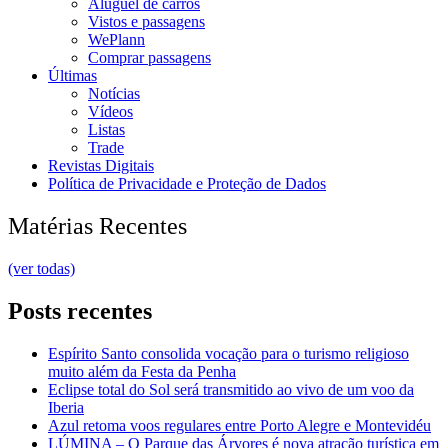
Aluguel de carros
Vistos e passagens
WePlann
Comprar passagens
Últimas
Notícias
Vídeos
Listas
Trade
Revistas Digitais
Política de Privacidade e Proteção de Dados
Matérias Recentes
(ver todas)
Posts recentes
Espírito Santo consolida vocação para o turismo religioso
muito além da Festa da Penha
Eclipse total do Sol será transmitido ao vivo de um voo da
Iberia
Azul retoma voos regulares entre Porto Alegre e Montevidéu
LÚMINA – O Parque das Árvores é nova atração turística em