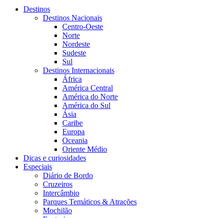
Destinos
Destinos Nacionais
Centro-Oeste
Norte
Nordeste
Sudeste
Sul
Destinos Internacionais
África
América Central
América do Norte
América do Sul
Ásia
Caribe
Europa
Oceania
Oriente Médio
Dicas e curiosidades
Especiais
Diário de Bordo
Cruzeiros
Intercâmbio
Parques Temáticos & Atrações
Mochilão