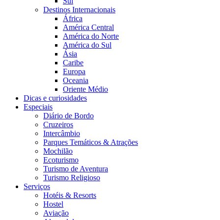
Sul
Destinos Internacionais
África
América Central
América do Norte
América do Sul
Ásia
Caribe
Europa
Oceania
Oriente Médio
Dicas e curiosidades
Especiais
Diário de Bordo
Cruzeiros
Intercâmbio
Parques Temáticos & Atrações
Mochilão
Ecoturismo
Turismo de Aventura
Turismo Religioso
Serviços
Hotéis & Resorts
Hostel
Aviação