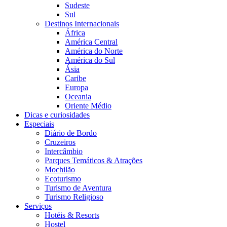
Sudeste
Sul
Destinos Internacionais
África
América Central
América do Norte
América do Sul
Ásia
Caribe
Europa
Oceania
Oriente Médio
Dicas e curiosidades
Especiais
Diário de Bordo
Cruzeiros
Intercâmbio
Parques Temáticos & Atrações
Mochilão
Ecoturismo
Turismo de Aventura
Turismo Religioso
Serviços
Hotéis & Resorts
Hostel