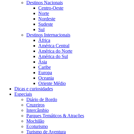
Destinos Nacionais
Centro-Oeste
Norte
Nordeste
Sudeste
Sul
Destinos Internacionais
África
América Central
América do Norte
América do Sul
Ásia
Caribe
Europa
Oceania
Oriente Médio
Dicas e curiosidades
Especiais
Diário de Bordo
Cruzeiros
Intercâmbio
Parques Temáticos & Atrações
Mochilão
Ecoturismo
Turismo de Aventura