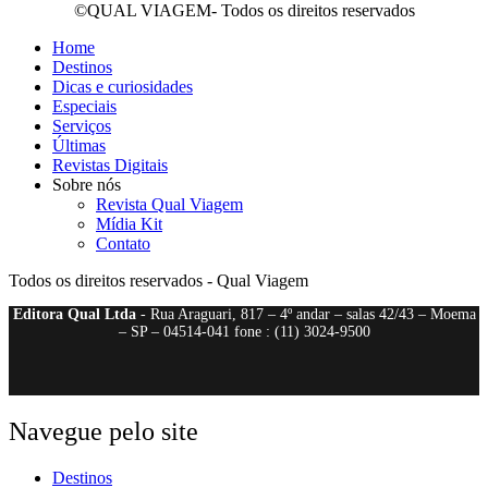
©QUAL VIAGEM- Todos os direitos reservados
Home
Destinos
Dicas e curiosidades
Especiais
Serviços
Últimas
Revistas Digitais
Sobre nós
Revista Qual Viagem
Mídia Kit
Contato
Todos os direitos reservados - Qual Viagem
Editora Qual Ltda
- Rua Araguari, 817 – 4º andar – salas 42/43 – Moema
– SP – 04514-041 fone : (11) 3024-9500
Navegue pelo site
Destinos