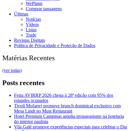
WePlann
Comprar passagens
Últimas
Notícias
Vídeos
Listas
Trade
Revistas Digitais
Política de Privacidade e Proteção de Dados
Matérias Recentes
(ver todas)
Posts recentes
Feira AVIRRP 2026 chega à 28ª edição com 95% dos
estandes ocupados
Tivoli Mofarrej promove brunch dominical exclusivo com
Mesa Lindt no Must Restaurant
Hotel Premium Campinas amplia protagonismo na hotelaria
do interior paulista
Vila Galé promove experiências especiais para celebrar o Dia