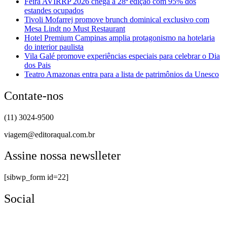
Feira AVIRRP 2026 chega à 28ª edição com 95% dos
estandes ocupados
Tivoli Mofarrej promove brunch dominical exclusivo com
Mesa Lindt no Must Restaurant
Hotel Premium Campinas amplia protagonismo na hotelaria
do interior paulista
Vila Galé promove experiências especiais para celebrar o Dia
dos Pais
Teatro Amazonas entra para a lista de patrimônios da Unesco
Contate-nos
(11) 3024-9500
viagem@editoraqual.com.br
Assine nossa newslleter
[sibwp_form id=22]
Social