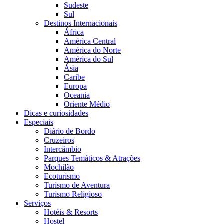
Sudeste
Sul
Destinos Internacionais
África
América Central
América do Norte
América do Sul
Ásia
Caribe
Europa
Oceania
Oriente Médio
Dicas e curiosidades
Especiais
Diário de Bordo
Cruzeiros
Intercâmbio
Parques Temáticos & Atrações
Mochilão
Ecoturismo
Turismo de Aventura
Turismo Religioso
Serviços
Hotéis & Resorts
Hostel