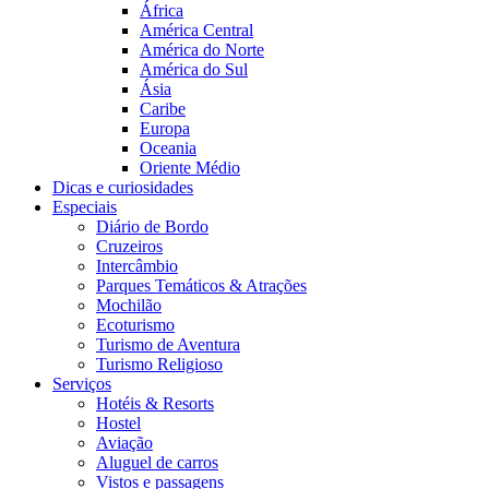
África
América Central
América do Norte
América do Sul
Ásia
Caribe
Europa
Oceania
Oriente Médio
Dicas e curiosidades
Especiais
Diário de Bordo
Cruzeiros
Intercâmbio
Parques Temáticos & Atrações
Mochilão
Ecoturismo
Turismo de Aventura
Turismo Religioso
Serviços
Hotéis & Resorts
Hostel
Aviação
Aluguel de carros
Vistos e passagens