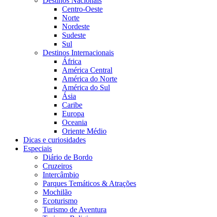
Destinos Nacionais
Centro-Oeste
Norte
Nordeste
Sudeste
Sul
Destinos Internacionais
África
América Central
América do Norte
América do Sul
Ásia
Caribe
Europa
Oceania
Oriente Médio
Dicas e curiosidades
Especiais
Diário de Bordo
Cruzeiros
Intercâmbio
Parques Temáticos & Atrações
Mochilão
Ecoturismo
Turismo de Aventura