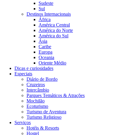
Sudeste
Sul
Destinos Internacionais
África
América Central
América do Norte
América do Sul
Ásia
Caribe
Europa
Oceania
Oriente Médio
Dicas e curiosidades
Especiais
Diário de Bordo
Cruzeiros
Intercâmbio
Parques Temáticos & Atrações
Mochilão
Ecoturismo
Turismo de Aventura
Turismo Religioso
Serviços
Hotéis & Resorts
Hostel