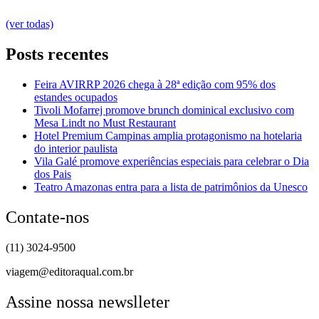
(ver todas)
Posts recentes
Feira AVIRRP 2026 chega à 28ª edição com 95% dos
estandes ocupados
Tivoli Mofarrej promove brunch dominical exclusivo com
Mesa Lindt no Must Restaurant
Hotel Premium Campinas amplia protagonismo na hotelaria
do interior paulista
Vila Galé promove experiências especiais para celebrar o Dia
dos Pais
Teatro Amazonas entra para a lista de patrimônios da Unesco
Contate-nos
(11) 3024-9500
viagem@editoraqual.com.br
Assine nossa newslleter