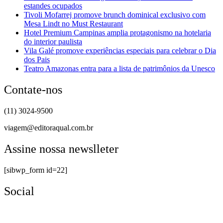
estandes ocupados
Tivoli Mofarrej promove brunch dominical exclusivo com
Mesa Lindt no Must Restaurant
Hotel Premium Campinas amplia protagonismo na hotelaria
do interior paulista
Vila Galé promove experiências especiais para celebrar o Dia
dos Pais
Teatro Amazonas entra para a lista de patrimônios da Unesco
Contate-nos
(11) 3024-9500
viagem@editoraqual.com.br
Assine nossa newslleter
[sibwp_form id=22]
Social