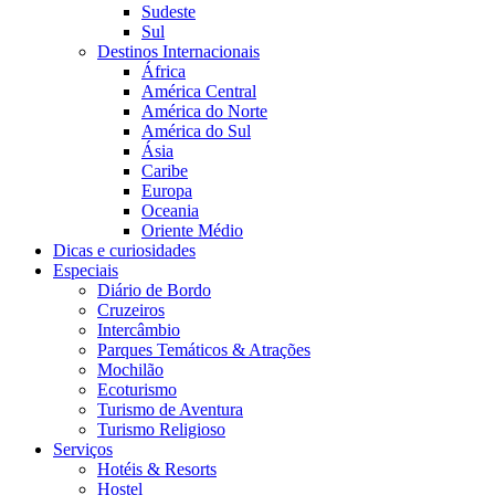
Sudeste
Sul
Destinos Internacionais
África
América Central
América do Norte
América do Sul
Ásia
Caribe
Europa
Oceania
Oriente Médio
Dicas e curiosidades
Especiais
Diário de Bordo
Cruzeiros
Intercâmbio
Parques Temáticos & Atrações
Mochilão
Ecoturismo
Turismo de Aventura
Turismo Religioso
Serviços
Hotéis & Resorts
Hostel