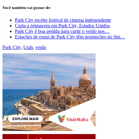
Você também vai gostar de:
Park City recebe festival de cinema independente
Curta a primavera em Park City, Estados Unidos
Park City é boa pedida para curtir o verão nos…
Estações de esqui de Park City têm promoções no fim…
Park City
,
Utah
,
verão