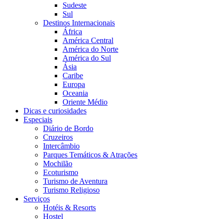
Sudeste
Sul
Destinos Internacionais
África
América Central
América do Norte
América do Sul
Ásia
Caribe
Europa
Oceania
Oriente Médio
Dicas e curiosidades
Especiais
Diário de Bordo
Cruzeiros
Intercâmbio
Parques Temáticos & Atrações
Mochilão
Ecoturismo
Turismo de Aventura
Turismo Religioso
Serviços
Hotéis & Resorts
Hostel