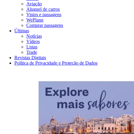
Aviação
Aluguel de carros
Vistos e passagens
WePlann
Comprar passagens
Últimas
Notícias
Vídeos
Listas
Trade
Revistas Digitais
Política de Privacidade e Proteção de Dados