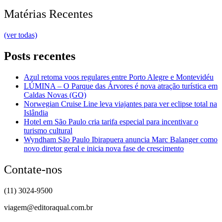
Matérias Recentes
(ver todas)
Posts recentes
Azul retoma voos regulares entre Porto Alegre e Montevidéu
LÚMINA – O Parque das Árvores é nova atração turística em
Caldas Novas (GO)
Norwegian Cruise Line leva viajantes para ver eclipse total na
Islândia
Hotel em São Paulo cria tarifa especial para incentivar o
turismo cultural
Wyndham São Paulo Ibirapuera anuncia Marc Balanger como
novo diretor geral e inicia nova fase de crescimento
Contate-nos
(11) 3024-9500
viagem@editoraqual.com.br