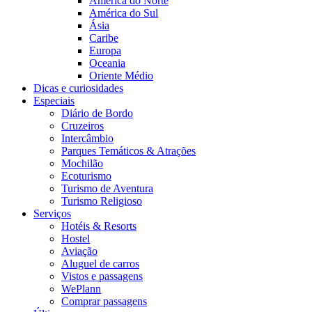
América do Norte
América do Sul
Ásia
Caribe
Europa
Oceania
Oriente Médio
Dicas e curiosidades
Especiais
Diário de Bordo
Cruzeiros
Intercâmbio
Parques Temáticos & Atrações
Mochilão
Ecoturismo
Turismo de Aventura
Turismo Religioso
Serviços
Hotéis & Resorts
Hostel
Aviação
Aluguel de carros
Vistos e passagens
WePlann
Comprar passagens