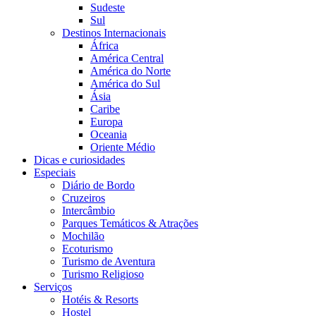
Sudeste
Sul
Destinos Internacionais
África
América Central
América do Norte
América do Sul
Ásia
Caribe
Europa
Oceania
Oriente Médio
Dicas e curiosidades
Especiais
Diário de Bordo
Cruzeiros
Intercâmbio
Parques Temáticos & Atrações
Mochilão
Ecoturismo
Turismo de Aventura
Turismo Religioso
Serviços
Hotéis & Resorts
Hostel