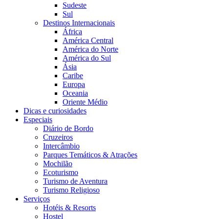
Sudeste
Sul
Destinos Internacionais
África
América Central
América do Norte
América do Sul
Ásia
Caribe
Europa
Oceania
Oriente Médio
Dicas e curiosidades
Especiais
Diário de Bordo
Cruzeiros
Intercâmbio
Parques Temáticos & Atrações
Mochilão
Ecoturismo
Turismo de Aventura
Turismo Religioso
Serviços
Hotéis & Resorts
Hostel