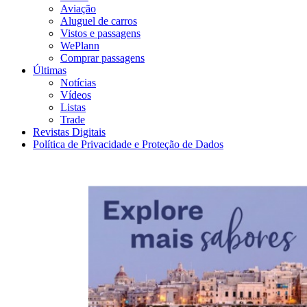
Aviação
Aluguel de carros
Vistos e passagens
WePlann
Comprar passagens
Últimas
Notícias
Vídeos
Listas
Trade
Revistas Digitais
Política de Privacidade e Proteção de Dados