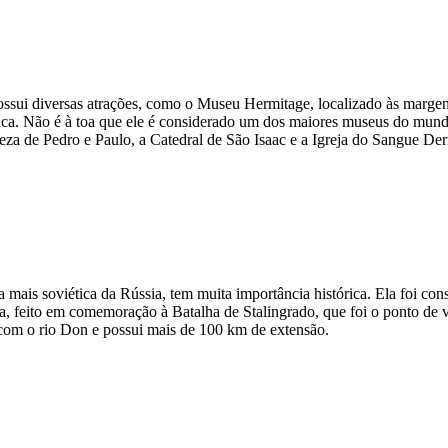
possui diversas atrações, como o Museu Hermitage, localizado às margen
 África. Não é à toa que ele é considerado um dos maiores museus do mundo
 de Pedro e Paulo, a Catedral de São Isaac e a Igreja do Sangue Derr
mais soviética da Rússia, tem muita importância histórica. Ela foi con
 feito em comemoração à Batalha de Stalingrado, que foi o ponto de v
 com o rio Don e possui mais de 100 km de extensão.