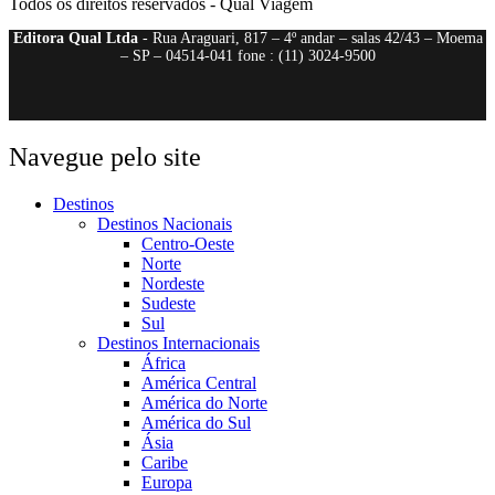
Todos os direitos reservados - Qual Viagem
Editora Qual Ltda
- Rua Araguari, 817 – 4º andar – salas 42/43 – Moema
– SP – 04514-041 fone : (11) 3024-9500
Navegue pelo site
Destinos
Destinos Nacionais
Centro-Oeste
Norte
Nordeste
Sudeste
Sul
Destinos Internacionais
África
América Central
América do Norte
América do Sul
Ásia
Caribe
Europa