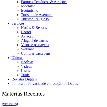
Parques Temáticos & Atrações
Mochilão
Ecoturismo
Turismo de Aventura
Turismo Religioso
Serviços
Hotéis & Resorts
Hostel
Aviação
Aluguel de carros
Vistos e passagens
WePlann
Comprar passagens
Últimas
Notícias
Vídeos
Listas
Trade
Revistas Digitais
Política de Privacidade e Proteção de Dados
Matérias Recentes
(ver todas)