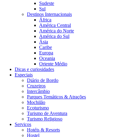
Sudeste
Sul
Destinos Internacionais
África
América Central
América do Norte
América do Sul
Ásia
Caribe
Europa
Oceania
Oriente Médio
Dicas e curiosidades
Especiais
Diário de Bordo
Cruzeiros
Intercâmbio
Parques Temáticos & Atrações
Mochilão
Ecoturismo
Turismo de Aventura
Turismo Religioso
Serviços
Hotéis & Resorts
Hostel