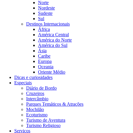
Norte
Nordeste
Sudeste
Sul
Destinos Internacionais
África
América Central
América do Norte
América do Sul
Ásia
Caribe
Europa
Oceania
Oriente Médio
Dicas e curiosidades
Especiais
Diário de Bordo
Cruzeiros
Intercâmbio
Parques Temáticos & Atrações
Mochilão
Ecoturismo
Turismo de Aventura
Turismo Religioso
Serviços