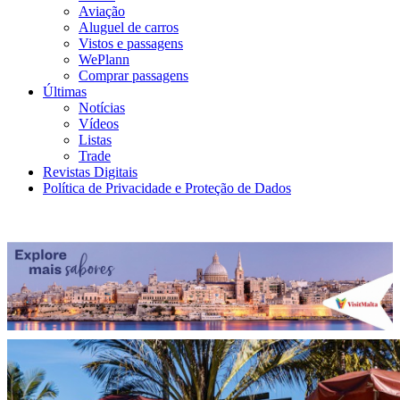
Aviação
Aluguel de carros
Vistos e passagens
WePlann
Comprar passagens
Últimas
Notícias
Vídeos
Listas
Trade
Revistas Digitais
Política de Privacidade e Proteção de Dados