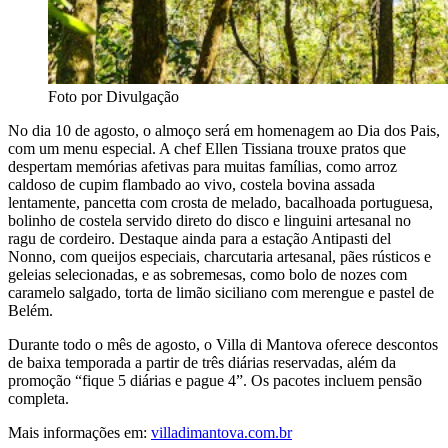
Foto por Divulgação
No dia 10 de agosto, o almoço será em homenagem ao Dia dos Pais,
com um menu especial. A chef Ellen Tissiana trouxe pratos que
despertam memórias afetivas para muitas famílias, como arroz
caldoso de cupim flambado ao vivo, costela bovina assada
lentamente, pancetta com crosta de melado, bacalhoada portuguesa,
bolinho de costela servido direto do disco e linguini artesanal no
ragu de cordeiro. Destaque ainda para a estação Antipasti del
Nonno, com queijos especiais, charcutaria artesanal, pães rústicos e
geleias selecionadas, e as sobremesas, como bolo de nozes com
caramelo salgado, torta de limão siciliano com merengue e pastel de
Belém.
Durante todo o mês de agosto, o Villa di Mantova oferece descontos
de baixa temporada a partir de três diárias reservadas, além da
promoção “fique 5 diárias e pague 4”. Os pacotes incluem pensão
completa.
Mais informações em:
villadimantova.com.br