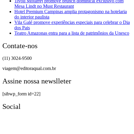
Tivoli Mofarrej promove brunch dominical exclusivo com
Mesa Lindt no Must Restaurant
Hotel Premium Campinas amplia protagonismo na hotelaria
do interior paulista
Vila Galé promove experiências especiais para celebrar o Dia
dos Pais
Teatro Amazonas entra para a lista de patrimônios da Unesco
Contate-nos
(11) 3024-9500
viagem@editoraqual.com.br
Assine nossa newslleter
[sibwp_form id=22]
Social