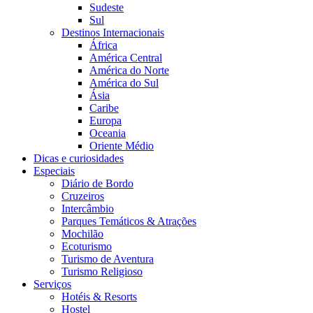
Sudeste
Sul
Destinos Internacionais
África
América Central
América do Norte
América do Sul
Ásia
Caribe
Europa
Oceania
Oriente Médio
Dicas e curiosidades
Especiais
Diário de Bordo
Cruzeiros
Intercâmbio
Parques Temáticos & Atrações
Mochilão
Ecoturismo
Turismo de Aventura
Turismo Religioso
Serviços
Hotéis & Resorts
Hostel