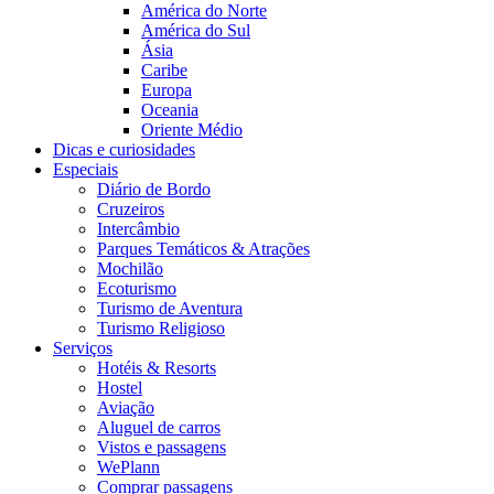
América do Norte
América do Sul
Ásia
Caribe
Europa
Oceania
Oriente Médio
Dicas e curiosidades
Especiais
Diário de Bordo
Cruzeiros
Intercâmbio
Parques Temáticos & Atrações
Mochilão
Ecoturismo
Turismo de Aventura
Turismo Religioso
Serviços
Hotéis & Resorts
Hostel
Aviação
Aluguel de carros
Vistos e passagens
WePlann
Comprar passagens