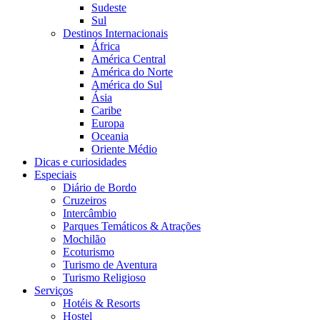
Sudeste
Sul
Destinos Internacionais
África
América Central
América do Norte
América do Sul
Ásia
Caribe
Europa
Oceania
Oriente Médio
Dicas e curiosidades
Especiais
Diário de Bordo
Cruzeiros
Intercâmbio
Parques Temáticos & Atrações
Mochilão
Ecoturismo
Turismo de Aventura
Turismo Religioso
Serviços
Hotéis & Resorts
Hostel