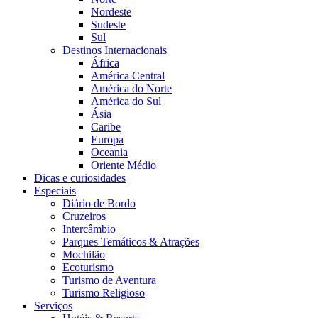
Nordeste
Sudeste
Sul
Destinos Internacionais
África
América Central
América do Norte
América do Sul
Ásia
Caribe
Europa
Oceania
Oriente Médio
Dicas e curiosidades
Especiais
Diário de Bordo
Cruzeiros
Intercâmbio
Parques Temáticos & Atrações
Mochilão
Ecoturismo
Turismo de Aventura
Turismo Religioso
Serviços