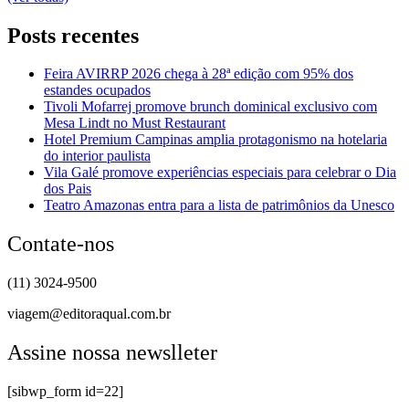
Posts recentes
Feira AVIRRP 2026 chega à 28ª edição com 95% dos
estandes ocupados
Tivoli Mofarrej promove brunch dominical exclusivo com
Mesa Lindt no Must Restaurant
Hotel Premium Campinas amplia protagonismo na hotelaria
do interior paulista
Vila Galé promove experiências especiais para celebrar o Dia
dos Pais
Teatro Amazonas entra para a lista de patrimônios da Unesco
Contate-nos
(11) 3024-9500
viagem@editoraqual.com.br
Assine nossa newslleter
[sibwp_form id=22]