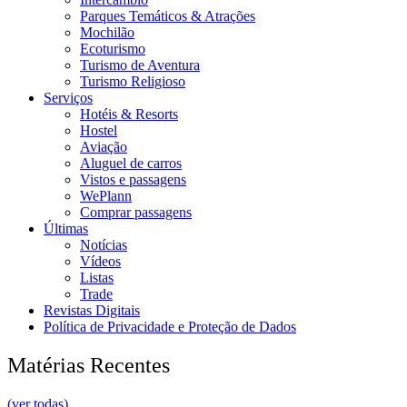
Parques Temáticos & Atrações
Mochilão
Ecoturismo
Turismo de Aventura
Turismo Religioso
Serviços
Hotéis & Resorts
Hostel
Aviação
Aluguel de carros
Vistos e passagens
WePlann
Comprar passagens
Últimas
Notícias
Vídeos
Listas
Trade
Revistas Digitais
Política de Privacidade e Proteção de Dados
Matérias Recentes
(ver todas)