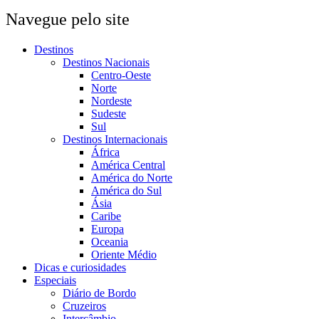
Navegue pelo site
Destinos
Destinos Nacionais
Centro-Oeste
Norte
Nordeste
Sudeste
Sul
Destinos Internacionais
África
América Central
América do Norte
América do Sul
Ásia
Caribe
Europa
Oceania
Oriente Médio
Dicas e curiosidades
Especiais
Diário de Bordo
Cruzeiros
Intercâmbio