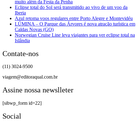
muito além da Festa da Penha
Eclipse total do Sol será transmitido ao vivo de um voo da
Iberia
Azul retoma voos regulares entre Porto Alegre e Montevidéu
LÚMINA – O Parque das Árvores é nova atração turística em
Caldas Novas (GO)
Norwegian Cruise Line leva viajantes para ver eclipse total na
Islândia
Contate-nos
(11) 3024-9500
viagem@editoraqual.com.br
Assine nossa newslleter
[sibwp_form id=22]
Social