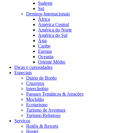
Sudeste
Sul
Destinos Internacionais
África
América Central
América do Norte
América do Sul
Ásia
Caribe
Europa
Oceania
Oriente Médio
Dicas e curiosidades
Especiais
Diário de Bordo
Cruzeiros
Intercâmbio
Parques Temáticos & Atrações
Mochilão
Ecoturismo
Turismo de Aventura
Turismo Religioso
Serviços
Hotéis & Resorts
Hostel