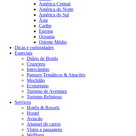
América Central
América do Norte
América do Sul
Ásia
Caribe
Europa
Oceania
Oriente Médio
Dicas e curiosidades
Especiais
Diário de Bordo
Cruzeiros
Intercâmbio
Parques Temáticos & Atrações
Mochilão
Ecoturismo
Turismo de Aventura
Turismo Religioso
Serviços
Hotéis & Resorts
Hostel
Aviação
Aluguel de carros
Vistos e passagens
WePlann