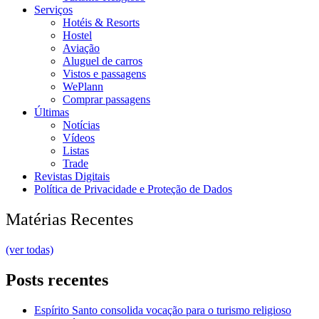
Serviços
Hotéis & Resorts
Hostel
Aviação
Aluguel de carros
Vistos e passagens
WePlann
Comprar passagens
Últimas
Notícias
Vídeos
Listas
Trade
Revistas Digitais
Política de Privacidade e Proteção de Dados
Matérias Recentes
(ver todas)
Posts recentes
Espírito Santo consolida vocação para o turismo religioso