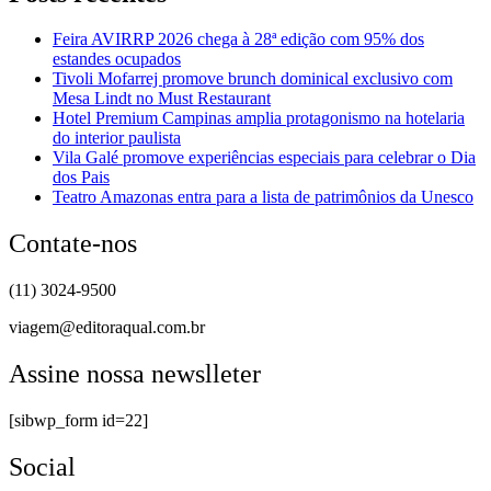
Feira AVIRRP 2026 chega à 28ª edição com 95% dos
estandes ocupados
Tivoli Mofarrej promove brunch dominical exclusivo com
Mesa Lindt no Must Restaurant
Hotel Premium Campinas amplia protagonismo na hotelaria
do interior paulista
Vila Galé promove experiências especiais para celebrar o Dia
dos Pais
Teatro Amazonas entra para a lista de patrimônios da Unesco
Contate-nos
(11) 3024-9500
viagem@editoraqual.com.br
Assine nossa newslleter
[sibwp_form id=22]
Social