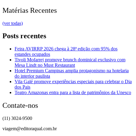
Matérias Recentes
(ver todas)
Posts recentes
Feira AVIRRP 2026 chega à 28ª edição com 95% dos
estandes ocupados
Tivoli Mofarrej promove brunch dominical exclusivo com
Mesa Lindt no Must Restaurant
Hotel Premium Campinas amplia protagonismo na hotelaria
do interior paulista
Vila Galé promove experiências especiais para celebrar o Dia
dos Pais
Teatro Amazonas entra para a lista de patrimônios da Unesco
Contate-nos
(11) 3024-9500
viagem@editoraqual.com.br