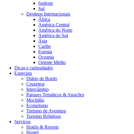
Sudeste
Sul
Destinos Internacionais
África
América Central
América do Norte
América do Sul
Ásia
Caribe
Europa
Oceania
Oriente Médio
Dicas e curiosidades
Especiais
Diário de Bordo
Cruzeiros
Intercâmbio
Parques Temáticos & Atrações
Mochilão
Ecoturismo
Turismo de Aventura
Turismo Religioso
Serviços
Hotéis & Resorts
Hostel