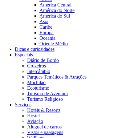
América Central
América do Norte
América do Sul
Ásia
Caribe
Europa
Oceania
Oriente Médio
Dicas e curiosidades
Especiais
Diário de Bordo
Cruzeiros
Intercâmbio
Parques Temáticos & Atrações
Mochilão
Ecoturismo
Turismo de Aventura
Turismo Religioso
Serviços
Hotéis & Resorts
Hostel
Aviação
Aluguel de carros
Vistos e passagens
WePlann