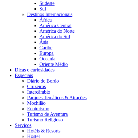
Sudeste
Sul
Destinos Internacionais
África
América Central
América do Norte
América do Sul
Ásia
Caribe
Europa
Oceania
Oriente Médio
Dicas e curiosidades
Especiais
Diário de Bordo
Cruzeiros
Intercâmbio
Parques Temáticos & Atrações
Mochilão
Ecoturismo
Turismo de Aventura
Turismo Religioso
Serviços
Hotéis & Resorts
Hostel