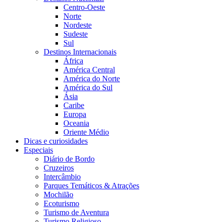
Centro-Oeste
Norte
Nordeste
Sudeste
Sul
Destinos Internacionais
África
América Central
América do Norte
América do Sul
Ásia
Caribe
Europa
Oceania
Oriente Médio
Dicas e curiosidades
Especiais
Diário de Bordo
Cruzeiros
Intercâmbio
Parques Temáticos & Atrações
Mochilão
Ecoturismo
Turismo de Aventura
Turismo Religioso