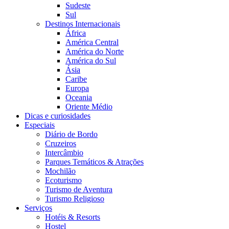
Sudeste
Sul
Destinos Internacionais
África
América Central
América do Norte
América do Sul
Ásia
Caribe
Europa
Oceania
Oriente Médio
Dicas e curiosidades
Especiais
Diário de Bordo
Cruzeiros
Intercâmbio
Parques Temáticos & Atrações
Mochilão
Ecoturismo
Turismo de Aventura
Turismo Religioso
Serviços
Hotéis & Resorts
Hostel