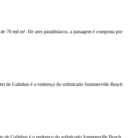
de 70 mil m². De ares paradisíacos, a paisagem é composta por
Porto de Galinhas é o endereço do sofisticado Summerville Beach
orto de Galinhas é o endereço do sofisticado Summerville Beach