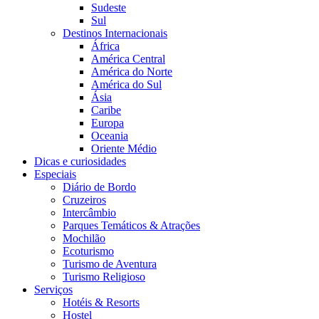
Sudeste
Sul
Destinos Internacionais
África
América Central
América do Norte
América do Sul
Ásia
Caribe
Europa
Oceania
Oriente Médio
Dicas e curiosidades
Especiais
Diário de Bordo
Cruzeiros
Intercâmbio
Parques Temáticos & Atrações
Mochilão
Ecoturismo
Turismo de Aventura
Turismo Religioso
Serviços
Hotéis & Resorts
Hostel