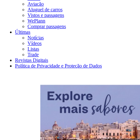
Aviação
Aluguel de carros
Vistos e passagens
WePlann
Comprar passagens
Últimas
Notícias
Vídeos
Listas
Trade
Revistas Digitais
Política de Privacidade e Proteção de Dados