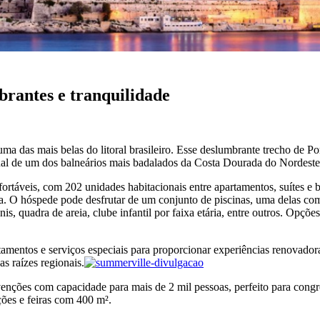
rantes e tranquilidade
uma das mais belas do litoral brasileiro. Esse deslumbrante trecho de 
ional de um dos balneários mais badalados da Costa Dourada do Nordeste 
táveis, com 202 unidades habitacionais entre apartamentos, suítes e b
ira. O hóspede pode desfrutar de um conjunto de piscinas, uma delas co
ênis, quadra de areia, clube infantil por faixa etária, entre outros. Opçõ
amentos e serviços especiais para proporcionar experiências renovadoras
as raízes regionais.
ões com capacidade para mais de 2 mil pessoas, perfeito para congress
ões e feiras com 400 m².