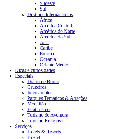
Sudeste
Sul
Destinos Internacionais
África
América Central
América do Norte
América do Sul
Ásia
Caribe
Europa
Oceania
Oriente Médio
Dicas e curiosidades
Especiais
Diário de Bordo
Cruzeiros
Intercâmbio
Parques Temáticos & Atrações
Mochilão
Ecoturismo
Turismo de Aventura
Turismo Religioso
Serviços
Hotéis & Resorts
Hostel