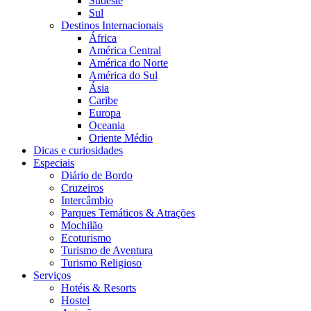
Sudeste
Sul
Destinos Internacionais
África
América Central
América do Norte
América do Sul
Ásia
Caribe
Europa
Oceania
Oriente Médio
Dicas e curiosidades
Especiais
Diário de Bordo
Cruzeiros
Intercâmbio
Parques Temáticos & Atrações
Mochilão
Ecoturismo
Turismo de Aventura
Turismo Religioso
Serviços
Hotéis & Resorts
Hostel