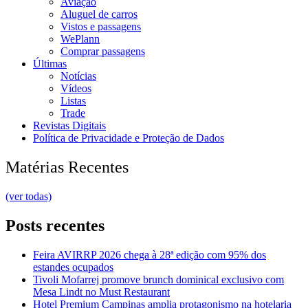
Aviação
Aluguel de carros
Vistos e passagens
WePlann
Comprar passagens
Últimas
Notícias
Vídeos
Listas
Trade
Revistas Digitais
Política de Privacidade e Proteção de Dados
Matérias Recentes
(ver todas)
Posts recentes
Feira AVIRRP 2026 chega à 28ª edição com 95% dos
estandes ocupados
Tivoli Mofarrej promove brunch dominical exclusivo com
Mesa Lindt no Must Restaurant
Hotel Premium Campinas amplia protagonismo na hotelaria