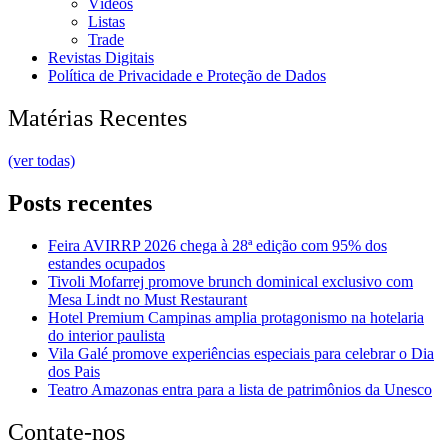
Vídeos
Listas
Trade
Revistas Digitais
Política de Privacidade e Proteção de Dados
Matérias Recentes
(ver todas)
Posts recentes
Feira AVIRRP 2026 chega à 28ª edição com 95% dos
estandes ocupados
Tivoli Mofarrej promove brunch dominical exclusivo com
Mesa Lindt no Must Restaurant
Hotel Premium Campinas amplia protagonismo na hotelaria
do interior paulista
Vila Galé promove experiências especiais para celebrar o Dia
dos Pais
Teatro Amazonas entra para a lista de patrimônios da Unesco
Contate-nos