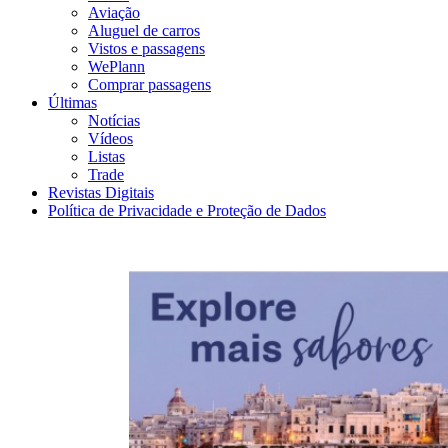
Aviação
Aluguel de carros
Vistos e passagens
WePlann
Comprar passagens
Últimas
Notícias
Vídeos
Listas
Trade
Revistas Digitais
Política de Privacidade e Proteção de Dados