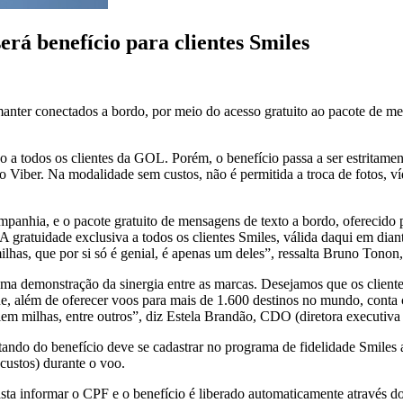
rá benefício para clientes Smiles
anter conectados a bordo, por meio do acesso gratuito ao pacote de me
o a todos os clientes da GOL. Porém, o benefício passa a ser estritament
iber. Na modalidade sem custos, não é permitida a troca de fotos, víd
ompanhia, e o pacote gratuito de mensagens de texto a bordo, oferecid
e. A gratuidade exclusiva a todos os clientes Smiles, válida daqui em d
lhas, que por si só é genial, é apenas um deles”, ressalta Bruno Tono
ma demonstração da sinergia entre as marcas. Desejamos que os clien
ue, além de oferecer voos para mais de 1.600 destinos no mundo, conta
valem milhas, entre outros”, diz Estela Brandão, CDO (diretora executi
utando do benefício deve se cadastrar no programa de fidelidade Smiles
custos) durante o voo.
basta informar o CPF e o benefício é liberado automaticamente através 