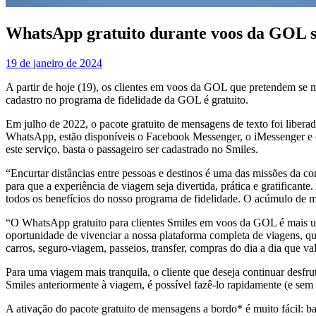
WhatsApp gratuito durante voos da GOL se
19 de janeiro de 2024
A partir de hoje (19), os clientes em voos da GOL que pretendem se m
cadastro no programa de fidelidade da GOL é gratuito.
Em julho de 2022, o pacote gratuito de mensagens de texto foi liberad
WhatsApp, estão disponíveis o Facebook Messenger, o iMessenger e o V
este serviço, basta o passageiro ser cadastrado no Smiles.
“Encurtar distâncias entre pessoas e destinos é uma das missões da c
para que a experiência de viagem seja divertida, prática e gratificant
todos os benefícios do nosso programa de fidelidade. O acúmulo de mi
“O WhatsApp gratuito para clientes Smiles em voos da GOL é mais u
oportunidade de vivenciar a nossa plataforma completa de viagens, q
carros, seguro-viagem, passeios, transfer, compras do dia a dia que 
Para uma viagem mais tranquila, o cliente que deseja continuar desfr
Smiles anteriormente à viagem, é possível fazê-lo rapidamente (e sem 
A ativação do pacote gratuito de mensagens a bordo* é muito fácil: 