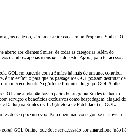
nsagens de texto, vão precisar ter cadastro no Programa Smiles. O
e aberto aos clientes Smiles, de todas as categorias. Além do
eos e áudios, apenas mensagens de texto. Agora, para ter acesso a
o pela GOL em parceria com a Smiles há mais de um ano, contribui
iante, é um estímulo para que os passageiros GOL possam desfrutar de
n, diretor executivo de Negócios e Produtos do grupo GOL Smiles.
tes GOL que ainda não fazem parte do programa Smiles tenham a
 com serviços e benefícios exclusivos como hospedagem, aluguel de
va de Dados) na Smiles e CLO (diretora de Fidelidade) na GOL.
 antes do seu próximo voo. Para quem não conseguir se inscrever na
do portal GOL Online, que deve ser acessado por smartphone (não há