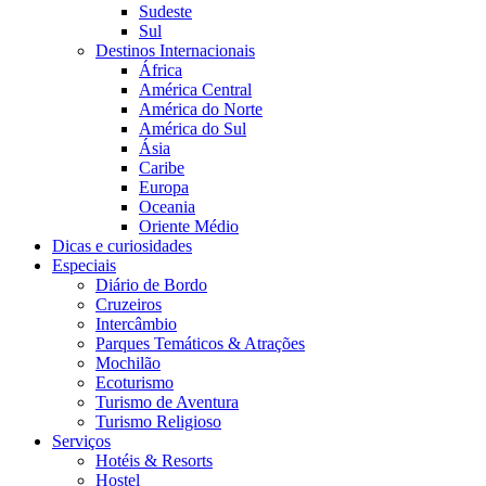
Sudeste
Sul
Destinos Internacionais
África
América Central
América do Norte
América do Sul
Ásia
Caribe
Europa
Oceania
Oriente Médio
Dicas e curiosidades
Especiais
Diário de Bordo
Cruzeiros
Intercâmbio
Parques Temáticos & Atrações
Mochilão
Ecoturismo
Turismo de Aventura
Turismo Religioso
Serviços
Hotéis & Resorts
Hostel