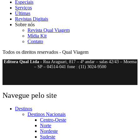
Especiais
Serviços
Últimas
Revistas Digitais
Sobre nós
Revista Qual Viagem
Mídia Kit
Contato
Todos os direitos reservados - Qual Viagem
Editora Qual Ltda
- Rua Araguari, 817 – 4º andar – salas 42/43 – Moema
– SP – 04514-041 fone : (11) 3024-9500
Navegue pelo site
Destinos
Destinos Nacionais
Centro-Oeste
Norte
Nordeste
Sudeste