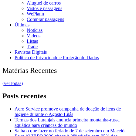
Aluguel de carros
Vistos e passagens
WePlann
Comprar passagens
Últimas
Notícias
Vídeos
Listas
Trade
Revistas Digitais
Política de Privacidade e Proteção de Dados
Matérias Recentes
(ver todas)
Posts recentes
Aero Service promove campanha de doação de itens de
higiene durante o Agosto Lilás
Termas dos Laranjais anuncia primeira montanha-russa
aquática para crianças do mundo
Saiba o que fazer no feriado de 7 de setembro em Maceió