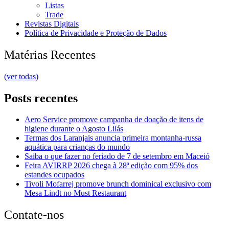
Listas
Trade
Revistas Digitais
Política de Privacidade e Proteção de Dados
Matérias Recentes
(ver todas)
Posts recentes
Aero Service promove campanha de doação de itens de
higiene durante o Agosto Lilás
Termas dos Laranjais anuncia primeira montanha-russa
aquática para crianças do mundo
Saiba o que fazer no feriado de 7 de setembro em Maceió
Feira AVIRRP 2026 chega à 28ª edição com 95% dos
estandes ocupados
Tivoli Mofarrej promove brunch dominical exclusivo com
Mesa Lindt no Must Restaurant
Contate-nos