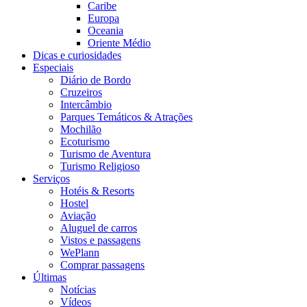
Caribe
Europa
Oceania
Oriente Médio
Dicas e curiosidades
Especiais
Diário de Bordo
Cruzeiros
Intercâmbio
Parques Temáticos & Atrações
Mochilão
Ecoturismo
Turismo de Aventura
Turismo Religioso
Serviços
Hotéis & Resorts
Hostel
Aviação
Aluguel de carros
Vistos e passagens
WePlann
Comprar passagens
Últimas
Notícias
Vídeos