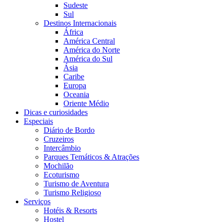
Sudeste
Sul
Destinos Internacionais
África
América Central
América do Norte
América do Sul
Ásia
Caribe
Europa
Oceania
Oriente Médio
Dicas e curiosidades
Especiais
Diário de Bordo
Cruzeiros
Intercâmbio
Parques Temáticos & Atrações
Mochilão
Ecoturismo
Turismo de Aventura
Turismo Religioso
Serviços
Hotéis & Resorts
Hostel