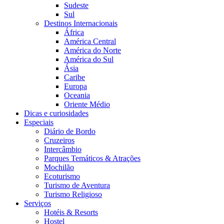
Sudeste
Sul
Destinos Internacionais
África
América Central
América do Norte
América do Sul
Ásia
Caribe
Europa
Oceania
Oriente Médio
Dicas e curiosidades
Especiais
Diário de Bordo
Cruzeiros
Intercâmbio
Parques Temáticos & Atrações
Mochilão
Ecoturismo
Turismo de Aventura
Turismo Religioso
Serviços
Hotéis & Resorts
Hostel