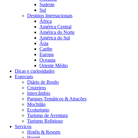
Sudeste
Sul
Destinos Internacionais
África
América Central
América do Norte
América do Sul
Ásia
Caribe
Europa
Oceania
Oriente Médio
Dicas e curiosidades
Especiais
Diário de Bordo
Cruzeiros
Intercâmbio
Parques Temáticos & Atrações
Mochilão
Ecoturismo
Turismo de Aventura
Turismo Religioso
Serviços
Hotéis & Resorts
Hostel