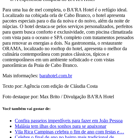
Para uma lua de mel completa, o BA’RA Hotel é o refúgio ideal.
Localizado na cobiçada orla de Cabo Branco, o hotel apresenta
pacotes especiais para o dia da noiva e do noivo, além da noite de
núpcias. O hotel destaca-se pelos serviços personalizados, perfeitos
para quem busca conforto e exclusividade, com piscina climatizada
com vista para o oceano e SPA completo com tratamentos pensados
para renovar as energias a dois. Na gastronomia, o restaurante
ORAMA, localizado no rooftop do hotel, apresenta o melhor da
culinária contemporânea com pratos clássicos, típicos e
contemporâneos em um ambiente sofisticado e com vistas
panorâmicas da Praia de Cabo Branco.
Mais informações:
barahotel.com.br
Texto por: Agência com edição de Cláudia Costa
Foto destaque por: Max Brito / Divulgação BA’RA Hotel
Você também vai gostar de:
Confira passeios imperdíveis para fazer em João Pessoa
Malásia tem ilhas dos sonhos para se apaixonar
Vila Rica Campinas celebra o fim de ano com festas e…
Celebre o final de ano no bairro mais tradicional de…