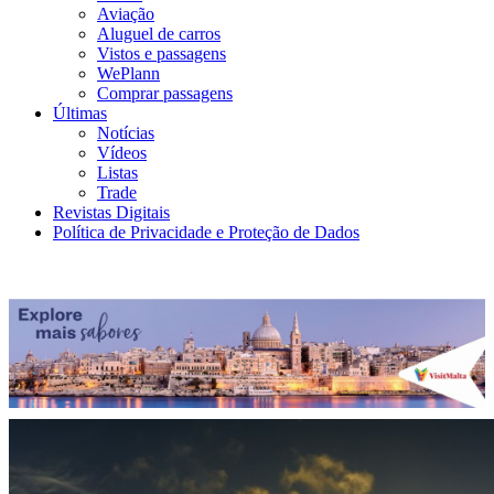
Aviação
Aluguel de carros
Vistos e passagens
WePlann
Comprar passagens
Últimas
Notícias
Vídeos
Listas
Trade
Revistas Digitais
Política de Privacidade e Proteção de Dados