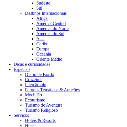
Sudeste
Sul
Destinos Internacionais
África
América Central
América do Norte
América do Sul
Ásia
Caribe
Europa
Oceania
Oriente Médio
Dicas e curiosidades
Especiais
Diário de Bordo
Cruzeiros
Intercâmbio
Parques Temáticos & Atrações
Mochilão
Ecoturismo
Turismo de Aventura
Turismo Religioso
Serviços
Hotéis & Resorts
Hostel