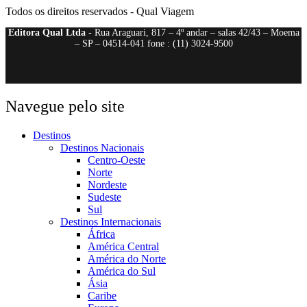
Todos os direitos reservados - Qual Viagem
Editora Qual Ltda
- Rua Araguari, 817 – 4º andar – salas 42/43 – Moema
– SP – 04514-041 fone : (11) 3024-9500
Navegue pelo site
Destinos
Destinos Nacionais
Centro-Oeste
Norte
Nordeste
Sudeste
Sul
Destinos Internacionais
África
América Central
América do Norte
América do Sul
Ásia
Caribe