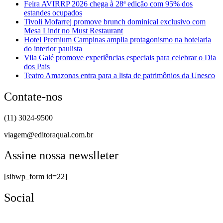
Feira AVIRRP 2026 chega à 28ª edição com 95% dos
estandes ocupados
Tivoli Mofarrej promove brunch dominical exclusivo com
Mesa Lindt no Must Restaurant
Hotel Premium Campinas amplia protagonismo na hotelaria
do interior paulista
Vila Galé promove experiências especiais para celebrar o Dia
dos Pais
Teatro Amazonas entra para a lista de patrimônios da Unesco
Contate-nos
(11) 3024-9500
viagem@editoraqual.com.br
Assine nossa newslleter
[sibwp_form id=22]
Social