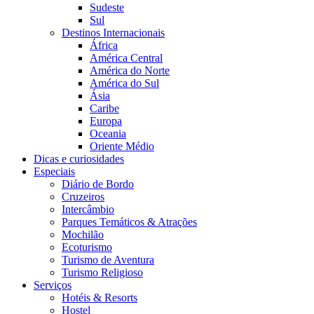
Sudeste
Sul
Destinos Internacionais
África
América Central
América do Norte
América do Sul
Ásia
Caribe
Europa
Oceania
Oriente Médio
Dicas e curiosidades
Especiais
Diário de Bordo
Cruzeiros
Intercâmbio
Parques Temáticos & Atrações
Mochilão
Ecoturismo
Turismo de Aventura
Turismo Religioso
Serviços
Hotéis & Resorts
Hostel