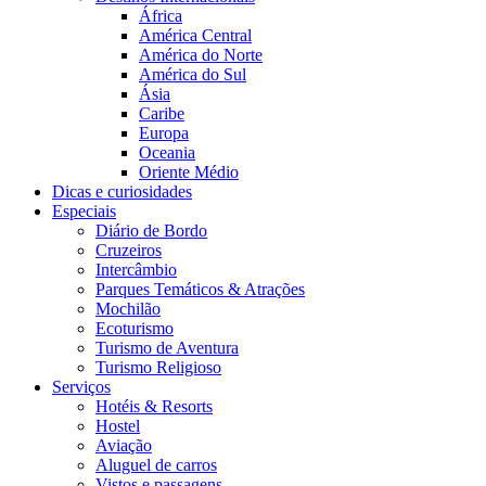
África
América Central
América do Norte
América do Sul
Ásia
Caribe
Europa
Oceania
Oriente Médio
Dicas e curiosidades
Especiais
Diário de Bordo
Cruzeiros
Intercâmbio
Parques Temáticos & Atrações
Mochilão
Ecoturismo
Turismo de Aventura
Turismo Religioso
Serviços
Hotéis & Resorts
Hostel
Aviação
Aluguel de carros
Vistos e passagens