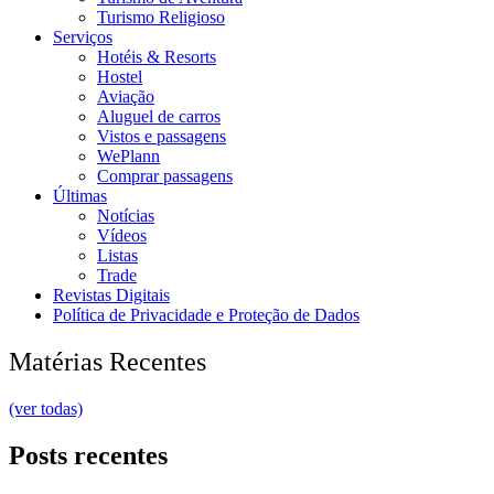
Turismo Religioso
Serviços
Hotéis & Resorts
Hostel
Aviação
Aluguel de carros
Vistos e passagens
WePlann
Comprar passagens
Últimas
Notícias
Vídeos
Listas
Trade
Revistas Digitais
Política de Privacidade e Proteção de Dados
Matérias Recentes
(ver todas)
Posts recentes