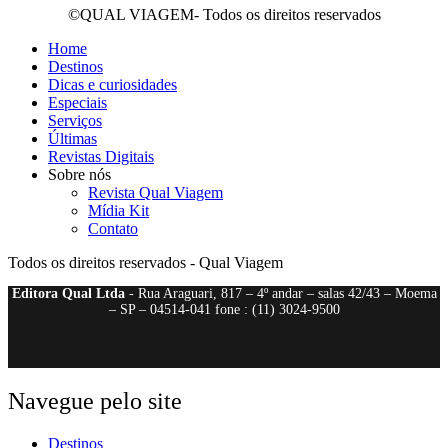
©QUAL VIAGEM- Todos os direitos reservados
Home
Destinos
Dicas e curiosidades
Especiais
Serviços
Últimas
Revistas Digitais
Sobre nós
Revista Qual Viagem
Mídia Kit
Contato
Todos os direitos reservados - Qual Viagem
Editora Qual Ltda
- Rua Araguari, 817 – 4º andar – salas 42/43 – Moema
– SP – 04514-041 fone : (11) 3024-9500
Navegue pelo site
Destinos