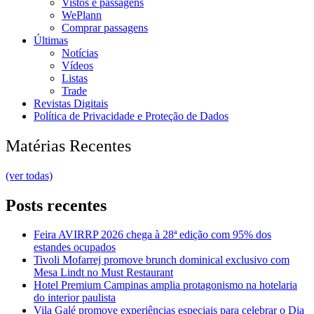
Vistos e passagens
WePlann
Comprar passagens
Últimas
Notícias
Vídeos
Listas
Trade
Revistas Digitais
Política de Privacidade e Proteção de Dados
Matérias Recentes
(ver todas)
Posts recentes
Feira AVIRRP 2026 chega à 28ª edição com 95% dos
estandes ocupados
Tivoli Mofarrej promove brunch dominical exclusivo com
Mesa Lindt no Must Restaurant
Hotel Premium Campinas amplia protagonismo na hotelaria
do interior paulista
Vila Galé promove experiências especiais para celebrar o Dia