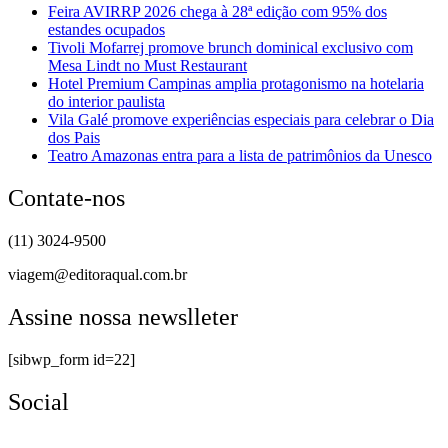
Feira AVIRRP 2026 chega à 28ª edição com 95% dos
estandes ocupados
Tivoli Mofarrej promove brunch dominical exclusivo com
Mesa Lindt no Must Restaurant
Hotel Premium Campinas amplia protagonismo na hotelaria
do interior paulista
Vila Galé promove experiências especiais para celebrar o Dia
dos Pais
Teatro Amazonas entra para a lista de patrimônios da Unesco
Contate-nos
(11) 3024-9500
viagem@editoraqual.com.br
Assine nossa newslleter
[sibwp_form id=22]
Social