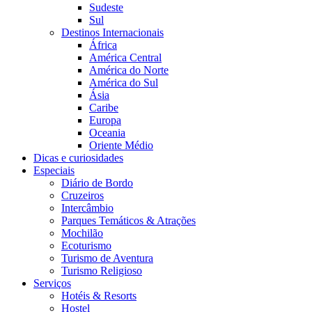
Sudeste
Sul
Destinos Internacionais
África
América Central
América do Norte
América do Sul
Ásia
Caribe
Europa
Oceania
Oriente Médio
Dicas e curiosidades
Especiais
Diário de Bordo
Cruzeiros
Intercâmbio
Parques Temáticos & Atrações
Mochilão
Ecoturismo
Turismo de Aventura
Turismo Religioso
Serviços
Hotéis & Resorts
Hostel