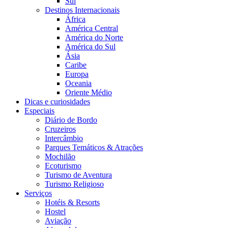
Sul
Destinos Internacionais
África
América Central
América do Norte
América do Sul
Ásia
Caribe
Europa
Oceania
Oriente Médio
Dicas e curiosidades
Especiais
Diário de Bordo
Cruzeiros
Intercâmbio
Parques Temáticos & Atrações
Mochilão
Ecoturismo
Turismo de Aventura
Turismo Religioso
Serviços
Hotéis & Resorts
Hostel
Aviação