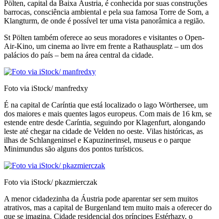
Pölten, capital da Baixa Áustria, é conhecida por suas construções
barrocas, consciência ambiental e pela sua famosa Torre de Som, a
Klangturm, de onde é possível ter uma vista panorâmica a região.
St Pölten também oferece ao seus moradores e visitantes o Open-
Air-Kino, um cinema ao livre em frente a Rathausplatz – um dos
palácios do país – bem na área central da cidade.
Foto via iStock/ manfredxy
É na capital de Caríntia que está localizado o lago Wörthersee, um
dos maiores e mais quentes lagos europeus. Com mais de 16 km, se
estende entre desde Caríntia, seguindo por Klagenfurt, alongando
leste até chegar na cidade de Velden no oeste. Vilas históricas, as
ilhas de Schlangeninsel e Kapuzinerinsel, museus e o parque
Minimundus são alguns dos pontos turísticos.
Foto via iStock/ pkazmierczak
A menor cidadezinha da Áustria pode aparentar ser sem muitos
atrativos, mas a capital de Burgenland tem muito mais a oferecer do
que se imagina. Cidade residencial dos príncipes Estérhazy, o