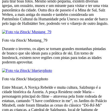
para tirar boas fotos. Mesmo sendo pequena, existem diversas
igrejas, um ossuário, museu e um mirante para visitar e ter uma vista
panorâmica da cidade. Outra dica de passeio é a Mina de Sal, Salz
Welten, a mais antiga do mundo e também considerada um
Patrimônio Cultural da Humanidade pela Unesco ou andar de barco
pelo lago de Hallstätter See, podendo ver o vilarejo de outro ângulo.
Foto via iStock/ Mustang_79
Durante o inverno, os alpes se tornam grandes montanhas pintadas
de branco que são ideais para a prática de ski. Em torno de
Innsbruck, existem nove regiões com pistas para todas as idades
poderem aproveitar.
Foto via iStock/ bluejayphoto
Entre Mozart, A Noviça Rebelde e muita cultura, Salzburgo é a
cidade histórica da Áustria. A praça Residenz onde Maria –
personagem principal do filme – atravessa pela fonte rodeada de
estatuas, cantando “I have confidence in me”, os Jardins do Palácio
Mirabell, onde foram filmadas as cenas do clássico “Dó-Ré-Mi”
com as crianças, a Catedral de Salzburgo, local de batismo de