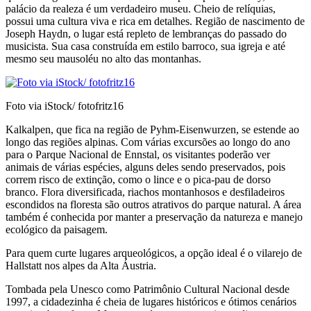
palácio da realeza é um verdadeiro museu. Cheio de relíquias,
possui uma cultura viva e rica em detalhes. Região de nascimento de
Joseph Haydn, o lugar está repleto de lembranças do passado do
musicista. Sua casa construída em estilo barroco, sua igreja e até
mesmo seu mausoléu no alto das montanhas.
Foto via iStock/ fotofritz16
Kalkalpen, que fica na região de Pyhm-Eisenwurzen, se estende ao
longo das regiões alpinas. Com várias excursões ao longo do ano
para o Parque Nacional de Ennstal, os visitantes poderão ver
animais de várias espécies, alguns deles sendo preservados, pois
correm risco de extinção, como o lince e o pica-pau de dorso
branco. Flora diversificada, riachos montanhosos e desfiladeiros
escondidos na floresta são outros atrativos do parque natural. A área
também é conhecida por manter a preservação da natureza e manejo
ecológico da paisagem.
Para quem curte lugares arqueológicos, a opção ideal é o vilarejo de
Hallstatt nos alpes da Alta Áustria.
Tombada pela Unesco como Patrimônio Cultural Nacional desde
1997, a cidadezinha é cheia de lugares históricos e ótimos cenários