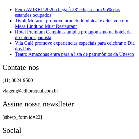
Feira AVIRRP 2026 chega à 28ª edição com 95% dos
estandes ocupados
Tivoli Mofarrej promove brunch dominical exclusivo com
Mesa Lindt no Must Restaurant
Hotel Premium Campinas amplia protagonismo na hotelaria
do interior paulista
Vila Galé promove experiências especiais para celebrar o Dia
dos Pais
Teatro Amazonas entra para a lista de patrimônios da Unesco
Contate-nos
(11) 3024-9500
viagem@editoraqual.com.br
Assine nossa newslleter
[sibwp_form id=22]
Social