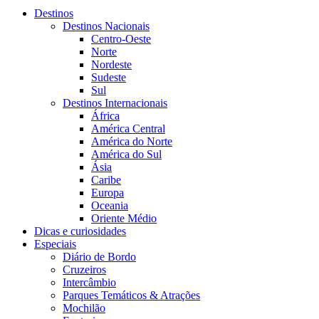
Destinos
Destinos Nacionais
Centro-Oeste
Norte
Nordeste
Sudeste
Sul
Destinos Internacionais
África
América Central
América do Norte
América do Sul
Ásia
Caribe
Europa
Oceania
Oriente Médio
Dicas e curiosidades
Especiais
Diário de Bordo
Cruzeiros
Intercâmbio
Parques Temáticos & Atrações
Mochilão