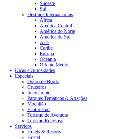
Sudeste
Sul
Destinos Internacionais
África
América Central
América do Norte
América do Sul
Ásia
Caribe
Europa
Oceania
Oriente Médio
Dicas e curiosidades
Especiais
Diário de Bordo
Cruzeiros
Intercâmbio
Parques Temáticos & Atrações
Mochilão
Ecoturismo
Turismo de Aventura
Turismo Religioso
Serviços
Hotéis & Resorts
Hostel