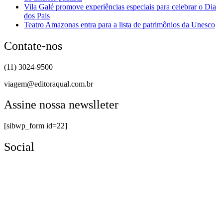
Vila Galé promove experiências especiais para celebrar o Dia
dos Pais
Teatro Amazonas entra para a lista de patrimônios da Unesco
Contate-nos
(11) 3024-9500
viagem@editoraqual.com.br
Assine nossa newslleter
[sibwp_form id=22]
Social