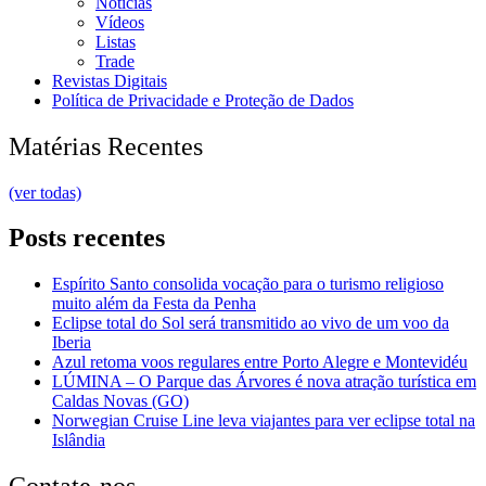
Notícias
Vídeos
Listas
Trade
Revistas Digitais
Política de Privacidade e Proteção de Dados
Matérias Recentes
(ver todas)
Posts recentes
Espírito Santo consolida vocação para o turismo religioso
muito além da Festa da Penha
Eclipse total do Sol será transmitido ao vivo de um voo da
Iberia
Azul retoma voos regulares entre Porto Alegre e Montevidéu
LÚMINA – O Parque das Árvores é nova atração turística em
Caldas Novas (GO)
Norwegian Cruise Line leva viajantes para ver eclipse total na
Islândia