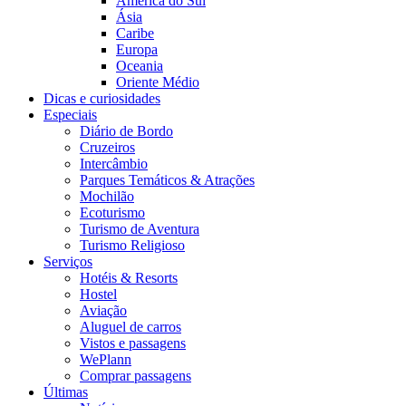
América do Sul
Ásia
Caribe
Europa
Oceania
Oriente Médio
Dicas e curiosidades
Especiais
Diário de Bordo
Cruzeiros
Intercâmbio
Parques Temáticos & Atrações
Mochilão
Ecoturismo
Turismo de Aventura
Turismo Religioso
Serviços
Hotéis & Resorts
Hostel
Aviação
Aluguel de carros
Vistos e passagens
WePlann
Comprar passagens
Últimas