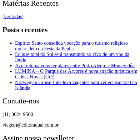
Matérias Recentes
(ver todas)
Posts recentes
Espírito Santo consolida vocação para o turismo religioso
muito além da Festa da Penha
Eclipse total do Sol será transmitido ao vivo de um voo da
Iberia
Azul retoma voos regulares entre Porto Alegre e Montevidéu
LÚMINA – O Parque das Árvores é nova atração turística em
Caldas Novas (GO)
Norwegian Cruise Line leva viajantes para ver eclipse total na
Islândia
Contate-nos
(11) 3024-9500
viagem@editoraqual.com.br
Assine nossa newslleter