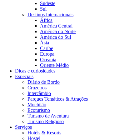
Sudeste
Sul
Destinos Internacionais
África
América Central
América do Norte
América do Sul
Ásia
Caribe
Europa
Oceania
Oriente Médio
Dicas e curiosidades
Especiais
Diário de Bordo
Cruzeiros
Intercâmbio
Parques Temáticos & Atrações
Mochilão
Ecoturismo
Turismo de Aventura
Turismo Religioso
Serviços
Hotéis & Resorts
Hostel