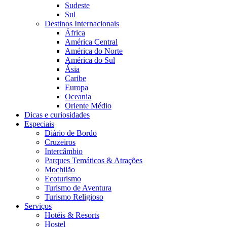
Sudeste
Sul
Destinos Internacionais
África
América Central
América do Norte
América do Sul
Ásia
Caribe
Europa
Oceania
Oriente Médio
Dicas e curiosidades
Especiais
Diário de Bordo
Cruzeiros
Intercâmbio
Parques Temáticos & Atrações
Mochilão
Ecoturismo
Turismo de Aventura
Turismo Religioso
Serviços
Hotéis & Resorts
Hostel