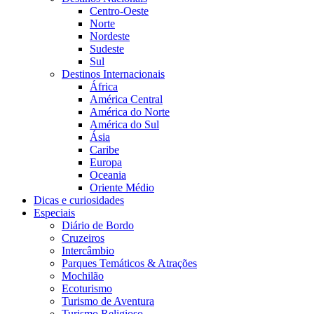
Centro-Oeste
Norte
Nordeste
Sudeste
Sul
Destinos Internacionais
África
América Central
América do Norte
América do Sul
Ásia
Caribe
Europa
Oceania
Oriente Médio
Dicas e curiosidades
Especiais
Diário de Bordo
Cruzeiros
Intercâmbio
Parques Temáticos & Atrações
Mochilão
Ecoturismo
Turismo de Aventura
Turismo Religioso