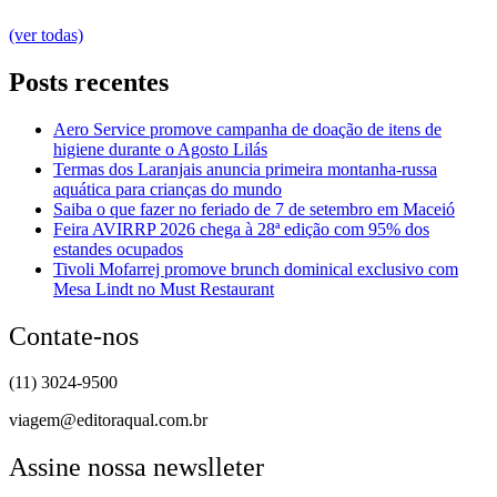
(ver todas)
Posts recentes
Aero Service promove campanha de doação de itens de
higiene durante o Agosto Lilás
Termas dos Laranjais anuncia primeira montanha-russa
aquática para crianças do mundo
Saiba o que fazer no feriado de 7 de setembro em Maceió
Feira AVIRRP 2026 chega à 28ª edição com 95% dos
estandes ocupados
Tivoli Mofarrej promove brunch dominical exclusivo com
Mesa Lindt no Must Restaurant
Contate-nos
(11) 3024-9500
viagem@editoraqual.com.br
Assine nossa newslleter