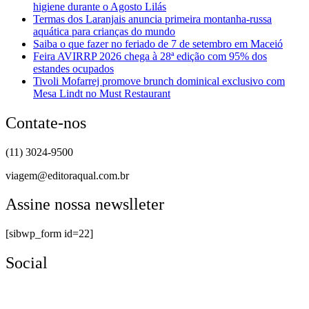
higiene durante o Agosto Lilás
Termas dos Laranjais anuncia primeira montanha-russa
aquática para crianças do mundo
Saiba o que fazer no feriado de 7 de setembro em Maceió
Feira AVIRRP 2026 chega à 28ª edição com 95% dos
estandes ocupados
Tivoli Mofarrej promove brunch dominical exclusivo com
Mesa Lindt no Must Restaurant
Contate-nos
(11) 3024-9500
viagem@editoraqual.com.br
Assine nossa newslleter
[sibwp_form id=22]
Social