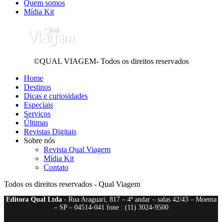
Quem somos
Mídia Kit
©QUAL VIAGEM- Todos os direitos reservados
Home
Destinos
Dicas e curiosidades
Especiais
Serviços
Últimas
Revistas Digitais
Sobre nós
Revista Qual Viagem
Mídia Kit
Contato
Todos os direitos reservados - Qual Viagem
Editora Qual Ltda
- Rua Araguari, 817 – 4º andar – salas 42/43 – Moema
– SP – 04514-041 fone : (11) 3024-9500