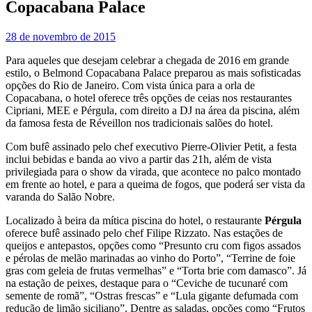
Copacabana Palace
28 de novembro de 2015
Para aqueles que desejam celebrar a chegada de 2016 em grande
estilo, o Belmond Copacabana Palace preparou as mais sofisticadas
opções do Rio de Janeiro. Com vista única para a orla de
Copacabana, o hotel oferece três opções de ceias nos restaurantes
Cipriani, MEE e Pérgula, com direito a DJ na área da piscina, além
da famosa festa de Réveillon nos tradicionais salões do hotel.
Com bufê assinado pelo chef executivo Pierre-Olivier Petit, a festa
inclui bebidas e banda ao vivo a partir das 21h, além de vista
privilegiada para o show da virada, que acontece no palco montado
em frente ao hotel, e para a queima de fogos, que poderá ser vista da
varanda do Salão Nobre.
Localizado à beira da mítica piscina do hotel, o restaurante
Pérgula
oferece bufê assinado pelo chef Filipe Rizzato. Nas estações de
queijos e antepastos, opções como “Presunto cru com figos assados
e pérolas de melão marinadas ao vinho do Porto”, “Terrine de foie
gras com geleia de frutas vermelhas” e “Torta brie com damasco”. Já
na estação de peixes, destaque para o “Ceviche de tucunaré com
semente de romã”, “Ostras frescas” e “Lula gigante defumada com
redução de limão siciliano”. Dentre as saladas, opções como “Frutos