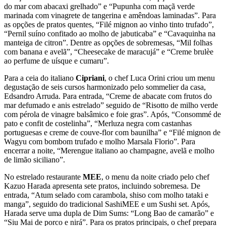
do mar com abacaxi grelhado” e “Pupunha com maçã verde
marinada com vinagrete de tangerina e amêndoas laminadas”. Para
as opções de pratos quentes, “Filé mignon ao vinho tinto trufado”,
“Pernil suíno confitado ao molho de jabuticaba” e “Cavaquinha na
manteiga de citron”. Dentre as opções de sobremesas, “Mil folhas
com banana e avelã”, “Cheesecake de maracujá” e “Creme brulèe
ao perfume de uísque e cumaru”.
Para a ceia do italiano
Cipriani
, o chef Luca Orini criou um menu
degustação de seis cursos harmonizado pelo sommelier da casa,
Edsandro Arruda. Para entrada, “Creme de abacate com frutos do
mar defumado e anis estrelado” seguido de “Risotto de milho verde
com pérola de vinagre balsâmico e foie gras”. Após, “Consommé de
pato e confit de costelinha”, “Merluza negra com castanhas
portuguesas e creme de couve-flor com baunilha” e “Filé mignon de
Wagyu com bombom trufado e molho Marsala Florio”. Para
encerrar a noite, “Merengue italiano ao champagne, avelã e molho
de limão siciliano”.
No estrelado restaurante
MEE
, o menu da noite criado pelo chef
Kazuo Harada apresenta sete pratos, incluindo sobremesa. De
entrada, “Atum selado com carambola, shiso com molho tataki e
manga”, seguido do tradicional SashiMEE e um Sushi set. Após,
Harada serve uma dupla de Dim Sums: “Long Bao de camarão” e
“Siu Mai de porco e nirá”. Para os pratos principais, o chef prepara