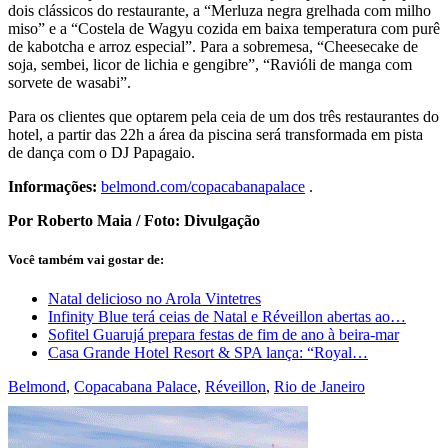
dois clássicos do restaurante, a “Merluza negra grelhada com milho
miso” e a “Costela de Wagyu cozida em baixa temperatura com purê
de kabotcha e arroz especial”. Para a sobremesa, “Cheesecake de
soja, sembei, licor de lichia e gengibre”, “Ravióli de manga com
sorvete de wasabi”.
Para os clientes que optarem pela ceia de um dos três restaurantes do
hotel, a partir das 22h a área da piscina será transformada em pista
de dança com o DJ Papagaio.
Informações:
belmond.com/copacabanapalace
.
Por Roberto Maia / Foto: Divulgação
Você também vai gostar de:
Natal delicioso no Arola Vintetres
Infinity Blue terá ceias de Natal e Réveillon abertas ao…
Sofitel Guarujá prepara festas de fim de ano à beira-mar
Casa Grande Hotel Resort & SPA lança: “Royal…
Belmond
,
Copacabana Palace
,
Réveillon
,
Rio de Janeiro