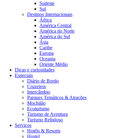
Sudeste
Sul
Destinos Internacionais
África
América Central
América do Norte
América do Sul
Ásia
Caribe
Europa
Oceania
Oriente Médio
Dicas e curiosidades
Especiais
Diário de Bordo
Cruzeiros
Intercâmbio
Parques Temáticos & Atrações
Mochilão
Ecoturismo
Turismo de Aventura
Turismo Religioso
Serviços
Hotéis & Resorts
Hostel