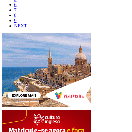
6
7
8
9
NEXT