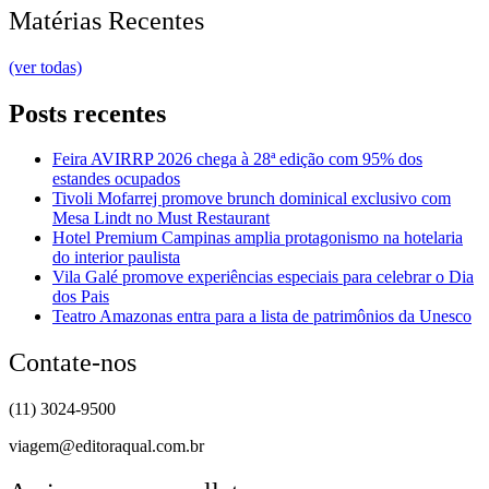
Matérias Recentes
(ver todas)
Posts recentes
Feira AVIRRP 2026 chega à 28ª edição com 95% dos
estandes ocupados
Tivoli Mofarrej promove brunch dominical exclusivo com
Mesa Lindt no Must Restaurant
Hotel Premium Campinas amplia protagonismo na hotelaria
do interior paulista
Vila Galé promove experiências especiais para celebrar o Dia
dos Pais
Teatro Amazonas entra para a lista de patrimônios da Unesco
Contate-nos
(11) 3024-9500
viagem@editoraqual.com.br