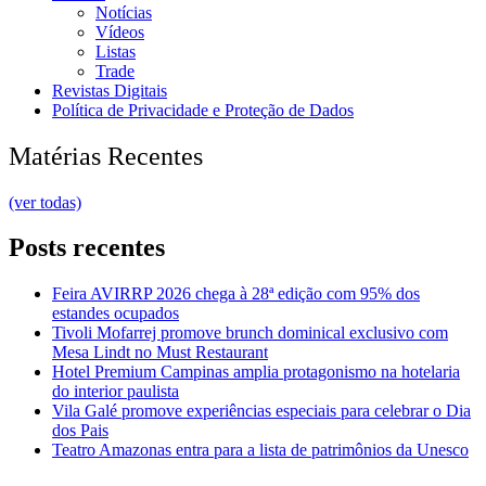
Notícias
Vídeos
Listas
Trade
Revistas Digitais
Política de Privacidade e Proteção de Dados
Matérias Recentes
(ver todas)
Posts recentes
Feira AVIRRP 2026 chega à 28ª edição com 95% dos
estandes ocupados
Tivoli Mofarrej promove brunch dominical exclusivo com
Mesa Lindt no Must Restaurant
Hotel Premium Campinas amplia protagonismo na hotelaria
do interior paulista
Vila Galé promove experiências especiais para celebrar o Dia
dos Pais
Teatro Amazonas entra para a lista de patrimônios da Unesco