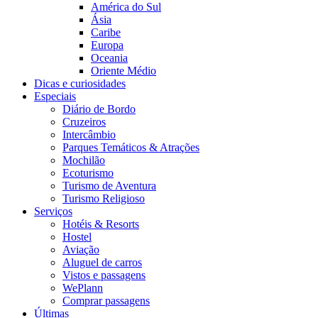
América do Sul
Ásia
Caribe
Europa
Oceania
Oriente Médio
Dicas e curiosidades
Especiais
Diário de Bordo
Cruzeiros
Intercâmbio
Parques Temáticos & Atrações
Mochilão
Ecoturismo
Turismo de Aventura
Turismo Religioso
Serviços
Hotéis & Resorts
Hostel
Aviação
Aluguel de carros
Vistos e passagens
WePlann
Comprar passagens
Últimas