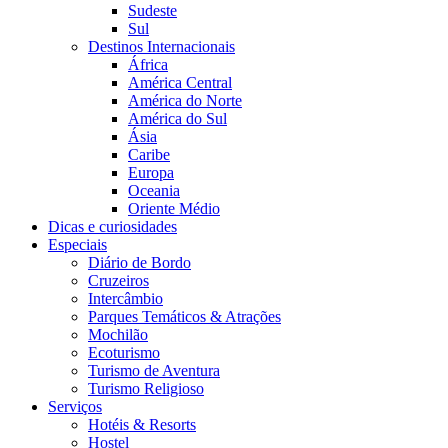
Sudeste
Sul
Destinos Internacionais
África
América Central
América do Norte
América do Sul
Ásia
Caribe
Europa
Oceania
Oriente Médio
Dicas e curiosidades
Especiais
Diário de Bordo
Cruzeiros
Intercâmbio
Parques Temáticos & Atrações
Mochilão
Ecoturismo
Turismo de Aventura
Turismo Religioso
Serviços
Hotéis & Resorts
Hostel