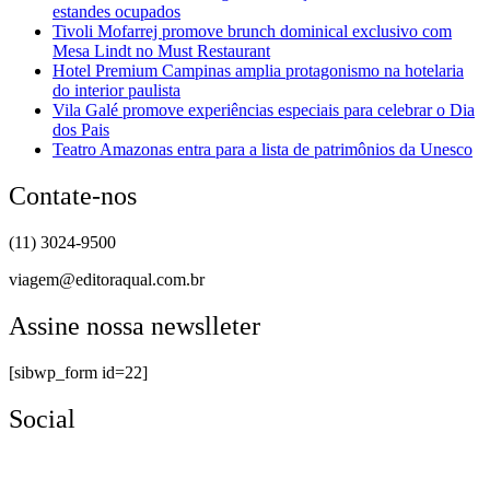
estandes ocupados
Tivoli Mofarrej promove brunch dominical exclusivo com
Mesa Lindt no Must Restaurant
Hotel Premium Campinas amplia protagonismo na hotelaria
do interior paulista
Vila Galé promove experiências especiais para celebrar o Dia
dos Pais
Teatro Amazonas entra para a lista de patrimônios da Unesco
Contate-nos
(11) 3024-9500
viagem@editoraqual.com.br
Assine nossa newslleter
[sibwp_form id=22]
Social