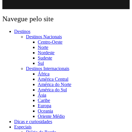
Navegue pelo site
Destinos
Destinos Nacionais
Centro-Oeste
Norte
Nordeste
Sudeste
Sul
Destinos Internacionais
África
América Central
América do Norte
América do Sul
Ásia
Caribe
Europa
Oceania
Oriente Médio
Dicas e curiosidades
Especiais