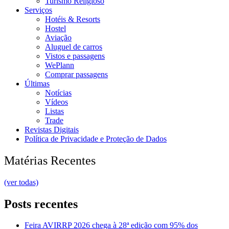
Turismo Religioso
Serviços
Hotéis & Resorts
Hostel
Aviação
Aluguel de carros
Vistos e passagens
WePlann
Comprar passagens
Últimas
Notícias
Vídeos
Listas
Trade
Revistas Digitais
Política de Privacidade e Proteção de Dados
Matérias Recentes
(ver todas)
Posts recentes
Feira AVIRRP 2026 chega à 28ª edição com 95% dos