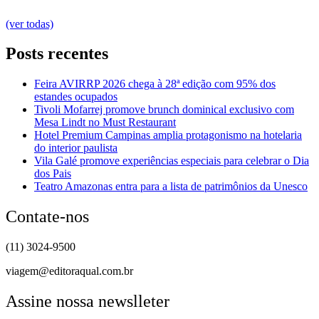
(ver todas)
Posts recentes
Feira AVIRRP 2026 chega à 28ª edição com 95% dos
estandes ocupados
Tivoli Mofarrej promove brunch dominical exclusivo com
Mesa Lindt no Must Restaurant
Hotel Premium Campinas amplia protagonismo na hotelaria
do interior paulista
Vila Galé promove experiências especiais para celebrar o Dia
dos Pais
Teatro Amazonas entra para a lista de patrimônios da Unesco
Contate-nos
(11) 3024-9500
viagem@editoraqual.com.br
Assine nossa newslleter