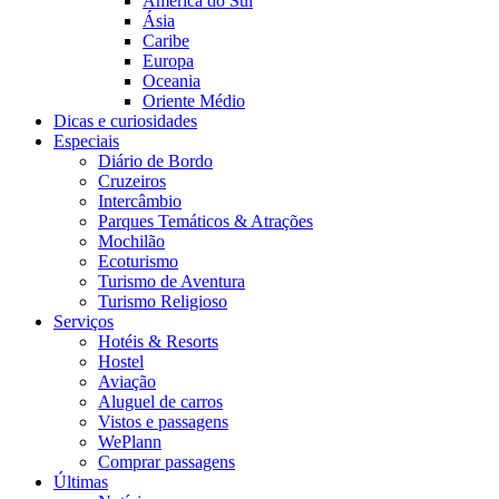
América do Sul
Ásia
Caribe
Europa
Oceania
Oriente Médio
Dicas e curiosidades
Especiais
Diário de Bordo
Cruzeiros
Intercâmbio
Parques Temáticos & Atrações
Mochilão
Ecoturismo
Turismo de Aventura
Turismo Religioso
Serviços
Hotéis & Resorts
Hostel
Aviação
Aluguel de carros
Vistos e passagens
WePlann
Comprar passagens
Últimas