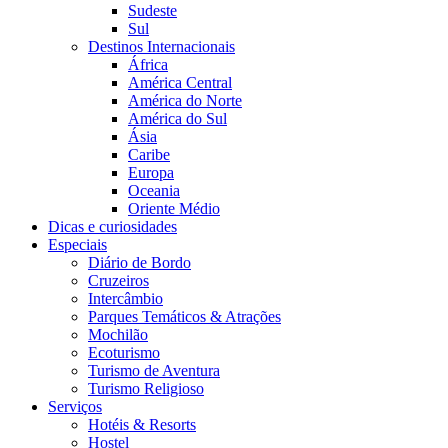
Sudeste
Sul
Destinos Internacionais
África
América Central
América do Norte
América do Sul
Ásia
Caribe
Europa
Oceania
Oriente Médio
Dicas e curiosidades
Especiais
Diário de Bordo
Cruzeiros
Intercâmbio
Parques Temáticos & Atrações
Mochilão
Ecoturismo
Turismo de Aventura
Turismo Religioso
Serviços
Hotéis & Resorts
Hostel