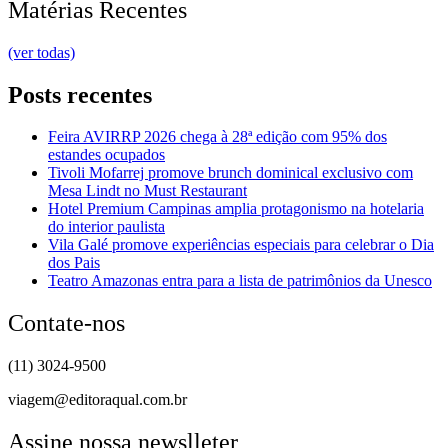
Matérias Recentes
(ver todas)
Posts recentes
Feira AVIRRP 2026 chega à 28ª edição com 95% dos
estandes ocupados
Tivoli Mofarrej promove brunch dominical exclusivo com
Mesa Lindt no Must Restaurant
Hotel Premium Campinas amplia protagonismo na hotelaria
do interior paulista
Vila Galé promove experiências especiais para celebrar o Dia
dos Pais
Teatro Amazonas entra para a lista de patrimônios da Unesco
Contate-nos
(11) 3024-9500
viagem@editoraqual.com.br
Assine nossa newslleter