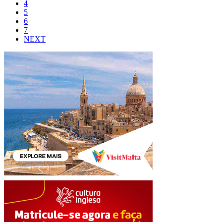
4
5
6
7
NEXT