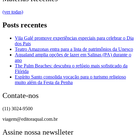
(ver todas)
Posts recentes
Vila Galé promove experiências especiais para celebrar o Dia
dos Pais
Teatro Amazonas entra para a lista de patrimônios da Unesco
Aqualand amplia opções de lazer em Salinas (PA) durante o
ano
The Palm Beaches: descubra o refúgio mais sofisticado da
Flórida
Espírito Santo consolida vocação para o turismo religioso
muito além da Festa da Penha
Contate-nos
(11) 3024-9500
viagem@editoraqual.com.br
Assine nossa newslleter