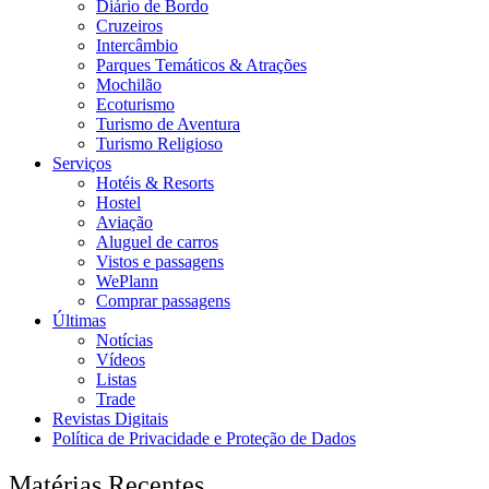
Diário de Bordo
Cruzeiros
Intercâmbio
Parques Temáticos & Atrações
Mochilão
Ecoturismo
Turismo de Aventura
Turismo Religioso
Serviços
Hotéis & Resorts
Hostel
Aviação
Aluguel de carros
Vistos e passagens
WePlann
Comprar passagens
Últimas
Notícias
Vídeos
Listas
Trade
Revistas Digitais
Política de Privacidade e Proteção de Dados
Matérias Recentes