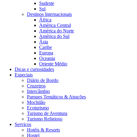
Sudeste
Sul
Destinos Internacionais
África
América Central
América do Norte
América do Sul
Ásia
Caribe
Europa
Oceania
Oriente Médio
Dicas e curiosidades
Especiais
Diário de Bordo
Cruzeiros
Intercâmbio
Parques Temáticos & Atrações
Mochilão
Ecoturismo
Turismo de Aventura
Turismo Religioso
Serviços
Hotéis & Resorts
Hostel