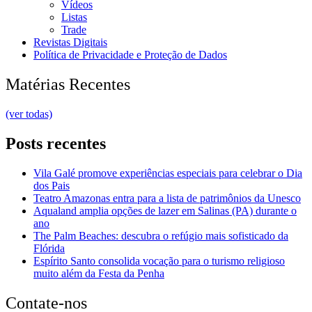
Vídeos
Listas
Trade
Revistas Digitais
Política de Privacidade e Proteção de Dados
Matérias Recentes
(ver todas)
Posts recentes
Vila Galé promove experiências especiais para celebrar o Dia
dos Pais
Teatro Amazonas entra para a lista de patrimônios da Unesco
Aqualand amplia opções de lazer em Salinas (PA) durante o
ano
The Palm Beaches: descubra o refúgio mais sofisticado da
Flórida
Espírito Santo consolida vocação para o turismo religioso
muito além da Festa da Penha
Contate-nos