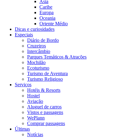
Ásia
Caribe
Europa
Oceania
Oriente Médio
Dicas e curiosidades
Especiais
Diário de Bordo
Cruzeiros
Intercâmbio
Parques Temáticos & Atrações
Mochilão
Ecoturismo
Turismo de Aventura
Turismo Religioso
Serviços
Hotéis & Resorts
Hostel
Aviação
Aluguel de carros
Vistos e passagens
WePlann
Comprar passagens
Últimas
Notícias