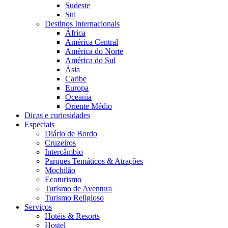
Sudeste
Sul
Destinos Internacionais
África
América Central
América do Norte
América do Sul
Ásia
Caribe
Europa
Oceania
Oriente Médio
Dicas e curiosidades
Especiais
Diário de Bordo
Cruzeiros
Intercâmbio
Parques Temáticos & Atrações
Mochilão
Ecoturismo
Turismo de Aventura
Turismo Religioso
Serviços
Hotéis & Resorts
Hostel