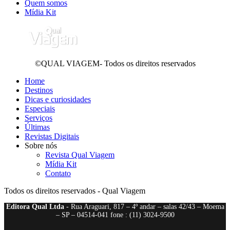
Quem somos
Mídia Kit
©QUAL VIAGEM- Todos os direitos reservados
Home
Destinos
Dicas e curiosidades
Especiais
Serviços
Últimas
Revistas Digitais
Sobre nós
Revista Qual Viagem
Mídia Kit
Contato
Todos os direitos reservados - Qual Viagem
Editora Qual Ltda
- Rua Araguari, 817 – 4º andar – salas 42/43 – Moema
– SP – 04514-041 fone : (11) 3024-9500