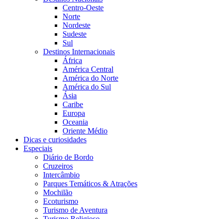
Centro-Oeste
Norte
Nordeste
Sudeste
Sul
Destinos Internacionais
África
América Central
América do Norte
América do Sul
Ásia
Caribe
Europa
Oceania
Oriente Médio
Dicas e curiosidades
Especiais
Diário de Bordo
Cruzeiros
Intercâmbio
Parques Temáticos & Atrações
Mochilão
Ecoturismo
Turismo de Aventura
Turismo Religioso