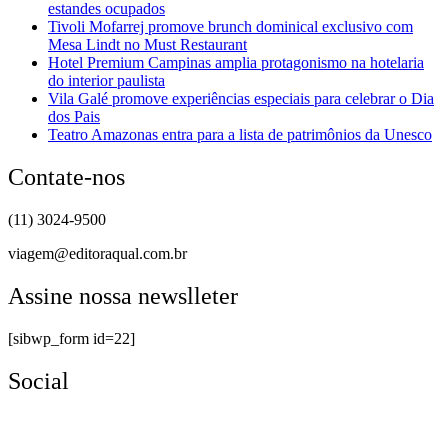
estandes ocupados
Tivoli Mofarrej promove brunch dominical exclusivo com
Mesa Lindt no Must Restaurant
Hotel Premium Campinas amplia protagonismo na hotelaria
do interior paulista
Vila Galé promove experiências especiais para celebrar o Dia
dos Pais
Teatro Amazonas entra para a lista de patrimônios da Unesco
Contate-nos
(11) 3024-9500
viagem@editoraqual.com.br
Assine nossa newslleter
[sibwp_form id=22]
Social