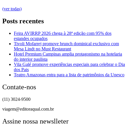
(ver todas)
Posts recentes
Feira AVIRRP 2026 chega à 28ª edição com 95% dos
estandes ocupados
Tivoli Mofarrej promove brunch dominical exclusivo com
Mesa Lindt no Must Restaurant
Hotel Premium Campinas amplia protagonismo na hotelaria
do interior paulista
Vila Galé promove experiências especiais para celebrar o Dia
dos Pais
Teatro Amazonas entra para a lista de patrimônios da Unesco
Contate-nos
(11) 3024-9500
viagem@editoraqual.com.br
Assine nossa newslleter