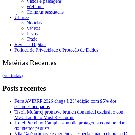
Vistos e passagens
WePlann
Comprar passagens
Últimas
Notícias
Vídeos
Listas
Trade
Revistas Digitais
Política de Privacidade e Proteção de Dados
Matérias Recentes
(ver todas)
Posts recentes
Feira AVIRRP 2026 chega à 28ª edição com 95% dos
estandes ocupados
Tivoli Mofarrej promove brunch dominical exclusivo com
Mesa Lindt no Must Restaurant
Hotel Premium Campinas amplia protagonismo na hotelaria
do interior paulista
Vila Galé promove experiências especiais para celebrar o Dia