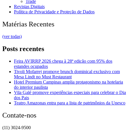
Trade
Revistas Digitais
Política de Privacidade e Proteção de Dados
Matérias Recentes
(ver todas)
Posts recentes
Feira AVIRRP 2026 chega à 28ª edição com 95% dos
estandes ocupados
Tivoli Mofarrej promove brunch dominical exclusivo com
Mesa Lindt no Must Restaurant
Hotel Premium Campinas amplia protagonismo na hotelaria
do interior paulista
Vila Galé promove experiências especiais para celebrar o Dia
dos Pais
Teatro Amazonas entra para a lista de patrimônios da Unesco
Contate-nos
(11) 3024-9500