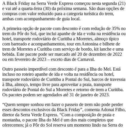
A Black Friday na Serra Verde Express começou nesta segunda (21)
e vai até a quarta-feira (30) da próxima semana. São duas opções de
compras com valor reduzido para a categoria turística do trem,
ambas com acompanhamento de guia local.
A primeira opção de pacote com desconto é com redução de 35% no
trem do Pôr do Sol, que inclui apanhe de ida e volta na residência ou
hotel, transporte rodoviário de Curitiba a Morretes, almoço típico
com barreado e acompanhamentos, tour em Antonina e bilhete de
trem de Morretes a Curitiba com serviço de bordo, kit lanche e uma
bebida. Este pacote pode ser marcado até 20 de dezembro de 2022
ou em fevereiro de 2023 – exceto dias de Carnaval.
Outro passeio imperdível com desconto é para a Ilha do Mel. Está
incluso no roteiro apanhe de ida e volta na residência ou hotel,
transporte rodoviário de Curitiba a Pontal do Sul, barcos de travessia
à Ilha, almoço, tempo livre para aproveitar a praia, transporte
rodoviário de Pontal do Sul a Morretes e retorno de trem a Curitiba.
Os pacotes podem ser agendados até 31 de janeiro de 2023.
“Quem sempre sonhou em fazer o passeio de trem não pode perder
esses descontos exclusivos da Black Friday”, comenta Adonai Filho,
diretor da Serra Verde Express. “Com a composição de praia e
montanha, o pacote Ilha do Mel é um dos mais completos que
oferecemos; já o Pôr do Sol reserva um momento lindo na Serra do