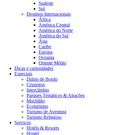
Sudeste
Sul
Destinos Internacionais
África
América Central
América do Norte
América do Sul
Ásia
Caribe
Europa
Oceania
Oriente Médio
Dicas e curiosidades
Especiais
Diário de Bordo
Cruzeiros
Intercâmbio
Parques Temáticos & Atrações
Mochilão
Ecoturismo
Turismo de Aventura
Turismo Religioso
Serviços
Hotéis & Resorts
Hostel