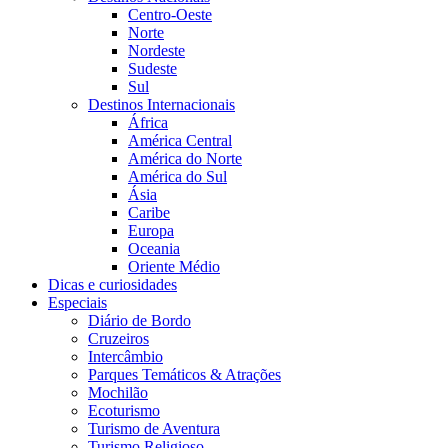
Centro-Oeste
Norte
Nordeste
Sudeste
Sul
Destinos Internacionais
África
América Central
América do Norte
América do Sul
Ásia
Caribe
Europa
Oceania
Oriente Médio
Dicas e curiosidades
Especiais
Diário de Bordo
Cruzeiros
Intercâmbio
Parques Temáticos & Atrações
Mochilão
Ecoturismo
Turismo de Aventura
Turismo Religioso