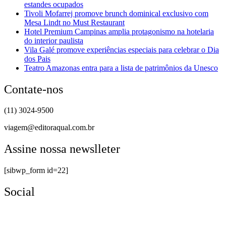
estandes ocupados
Tivoli Mofarrej promove brunch dominical exclusivo com
Mesa Lindt no Must Restaurant
Hotel Premium Campinas amplia protagonismo na hotelaria
do interior paulista
Vila Galé promove experiências especiais para celebrar o Dia
dos Pais
Teatro Amazonas entra para a lista de patrimônios da Unesco
Contate-nos
(11) 3024-9500
viagem@editoraqual.com.br
Assine nossa newslleter
[sibwp_form id=22]
Social