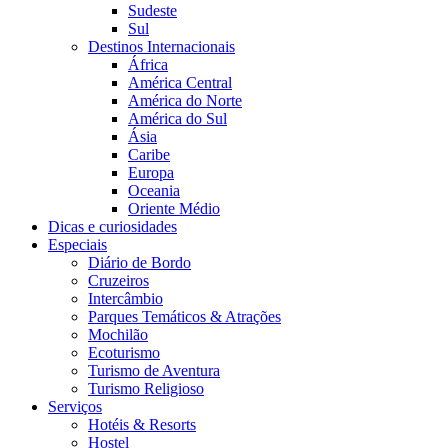
Sudeste
Sul
Destinos Internacionais
África
América Central
América do Norte
América do Sul
Ásia
Caribe
Europa
Oceania
Oriente Médio
Dicas e curiosidades
Especiais
Diário de Bordo
Cruzeiros
Intercâmbio
Parques Temáticos & Atrações
Mochilão
Ecoturismo
Turismo de Aventura
Turismo Religioso
Serviços
Hotéis & Resorts
Hostel