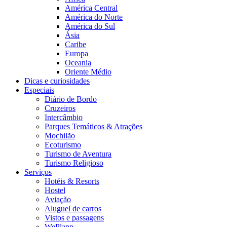
América Central
América do Norte
América do Sul
Ásia
Caribe
Europa
Oceania
Oriente Médio
Dicas e curiosidades
Especiais
Diário de Bordo
Cruzeiros
Intercâmbio
Parques Temáticos & Atrações
Mochilão
Ecoturismo
Turismo de Aventura
Turismo Religioso
Serviços
Hotéis & Resorts
Hostel
Aviação
Aluguel de carros
Vistos e passagens
WePlann