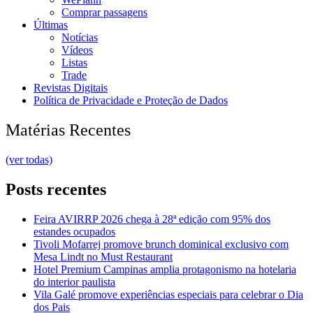
Comprar passagens
Últimas
Notícias
Vídeos
Listas
Trade
Revistas Digitais
Política de Privacidade e Proteção de Dados
Matérias Recentes
(ver todas)
Posts recentes
Feira AVIRRP 2026 chega à 28ª edição com 95% dos
estandes ocupados
Tivoli Mofarrej promove brunch dominical exclusivo com
Mesa Lindt no Must Restaurant
Hotel Premium Campinas amplia protagonismo na hotelaria
do interior paulista
Vila Galé promove experiências especiais para celebrar o Dia
dos Pais