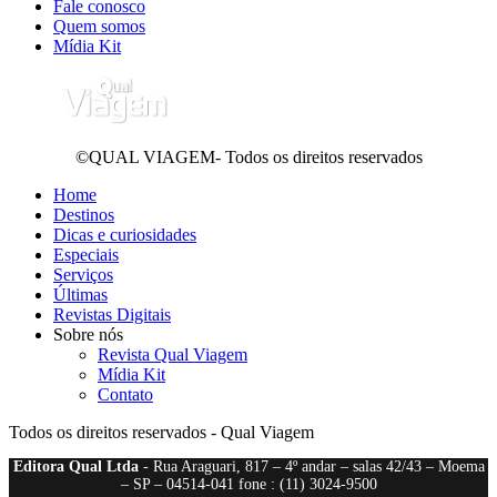
Fale conosco
Quem somos
Mídia Kit
©QUAL VIAGEM- Todos os direitos reservados
Home
Destinos
Dicas e curiosidades
Especiais
Serviços
Últimas
Revistas Digitais
Sobre nós
Revista Qual Viagem
Mídia Kit
Contato
Todos os direitos reservados - Qual Viagem
Editora Qual Ltda
- Rua Araguari, 817 – 4º andar – salas 42/43 – Moema
– SP – 04514-041 fone : (11) 3024-9500