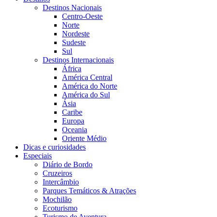
Destinos Nacionais
Centro-Oeste
Norte
Nordeste
Sudeste
Sul
Destinos Internacionais
África
América Central
América do Norte
América do Sul
Ásia
Caribe
Europa
Oceania
Oriente Médio
Dicas e curiosidades
Especiais
Diário de Bordo
Cruzeiros
Intercâmbio
Parques Temáticos & Atrações
Mochilão
Ecoturismo
Turismo de Aventura