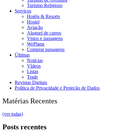
Turismo Religioso
Serviços
Hotéis & Resorts
Hostel
Aviação
Aluguel de carros
Vistos e passagens
WePlann
Comprar passagens
Últimas
Notícias
Vídeos
Listas
Trade
Revistas Digitais
Política de Privacidade e Proteção de Dados
Matérias Recentes
(ver todas)
Posts recentes