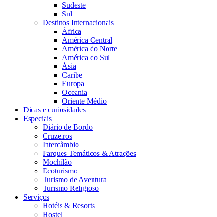
Sudeste
Sul
Destinos Internacionais
África
América Central
América do Norte
América do Sul
Ásia
Caribe
Europa
Oceania
Oriente Médio
Dicas e curiosidades
Especiais
Diário de Bordo
Cruzeiros
Intercâmbio
Parques Temáticos & Atrações
Mochilão
Ecoturismo
Turismo de Aventura
Turismo Religioso
Serviços
Hotéis & Resorts
Hostel