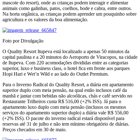
mascote do resort), onde as crianças podem interagir e alimentar
animais como galinhas, patos, coelhos, bode e cabra, entre outros.
Na horta orgânica, as crianças podem aprender um pouquinho sobre
agricultura e os valores da boa alimentação.
Foto por Divulgação
O Quality Resort Itupeva está localizado a apenas 50 minutos da
capital paulista e a 20 minutos do Aeroporto de Viracopos, na cidade
de Itupeva. Com 220 acomodações divididas entre as categorias
superior, luxo e business class, o hotel fica em frente aos parques
Hopi Hari e Wet’n Wild e ao lado do Outlet Premium.
Para o Inverno Radical do Quality Resort, a diária em apartamento
superior duplo com meia pensão, na qual estão inclusos café da
manhã e jantar com bebidas não alcoólicas, chás e café servido no
Restaurante Trilheiros custa R$ 516,00 (+2% ISS). Já para o
apartamento luxo duplo com meia pensão (inclusos os mesmos
serviços do apartamento superior duplo) a diária vale R$ 556,00
(+2% ISS). O pacote do inverno radical estará disponível para
reservas até 31 de julho e não tem mínimo obrigatório de diárias.
Preços checados em 30 de maio.