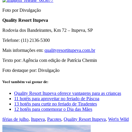
Foto por Divulgação
Quality Resort Itupeva
Rodovia dos Bandeirantes, Km 72 – Itupeva, SP
Telefone: (11) 2136-5300
Mais informações em:
qualityresortitupeva.com.br
Texto por: Agência com edição de Patrícia Chemin
Foto destaque por: Divulgação
Você também vai gostar de:
Quality Resort Itupeva oferece vantagens para as crianças
11 hotéis para aproveitar no feriado de Páscoa
13 hotéis para curtir no feriado de Tiradentes
12 hotéis para comemorar o Dia das Mães
férias de julho
,
Itupeva
,
Pacotes
,
Quality Resort Itupeva
,
Wet'n Wild