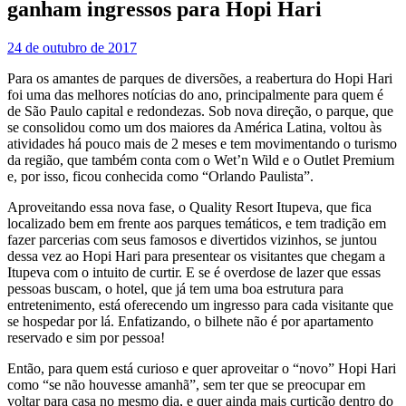
ganham ingressos para Hopi Hari
24 de outubro de 2017
Para os amantes de parques de diversões, a reabertura do Hopi Hari
foi uma das melhores notícias do ano, principalmente para quem é
de São Paulo capital e redondezas. Sob nova direção, o parque, que
se consolidou como um dos maiores da América Latina, voltou às
atividades há pouco mais de 2 meses e tem movimentando o turismo
da região, que também conta com o Wet’n Wild e o Outlet Premium
e, por isso, ficou conhecida como “Orlando Paulista”.
Aproveitando essa nova fase, o Quality Resort Itupeva, que fica
localizado bem em frente aos parques temáticos, e tem tradição em
fazer parcerias com seus famosos e divertidos vizinhos, se juntou
dessa vez ao Hopi Hari para presentear os visitantes que chegam a
Itupeva com o intuito de curtir. E se é overdose de lazer que essas
pessoas buscam, o hotel, que já tem uma boa estrutura para
entretenimento, está oferecendo um ingresso para cada visitante que
se hospedar por lá. Enfatizando, o bilhete não é por apartamento
reservado e sim por pessoa!
Então, para quem está curioso e quer aproveitar o “novo” Hopi Hari
como “se não houvesse amanhã”, sem ter que se preocupar em
voltar para casa no mesmo dia, e quer ainda mais curtição dentro do