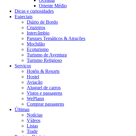
Oceania
Oriente Médio
Dicas e curiosidades
Especiais
Diário de Bordo
Cruzeiros
Intercâmbio
Parques Temáticos & Atrações
Mochilão
Ecoturismo
Turismo de Aventura
Turismo Religioso
Serviços
Hotéis & Resorts
Hostel
Aviação
Aluguel de carros
Vistos e passagens
WePlann
Comprar passagens
Últimas
Notícias
Vídeos
Listas
Trade