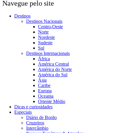
Navegue pelo site
Destinos
Destinos Nacionais
Centro-Oeste
Norte
Nordeste
Sudeste
Sul
Destinos Internacionais
África
América Central
América do Norte
América do Sul
Ásia
Caribe
Europa
Oceania
Oriente Médio
Dicas e curiosidades
Especiais
Diário de Bordo
Cruzeiros
Intercâmbio