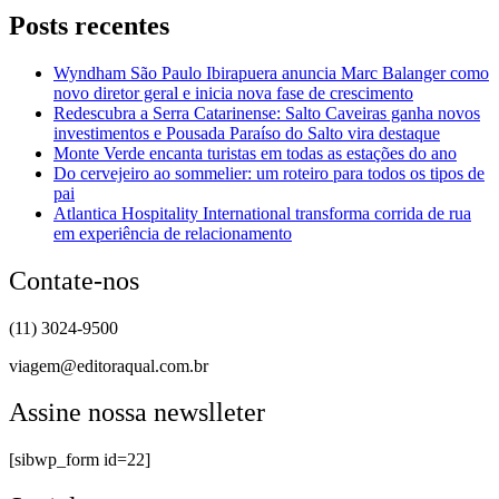
Posts recentes
Wyndham São Paulo Ibirapuera anuncia Marc Balanger como
novo diretor geral e inicia nova fase de crescimento
Redescubra a Serra Catarinense: Salto Caveiras ganha novos
investimentos e Pousada Paraíso do Salto vira destaque
Monte Verde encanta turistas em todas as estações do ano
Do cervejeiro ao sommelier: um roteiro para todos os tipos de
pai
Atlantica Hospitality International transforma corrida de rua
em experiência de relacionamento
Contate-nos
(11) 3024-9500
viagem@editoraqual.com.br
Assine nossa newslleter
[sibwp_form id=22]