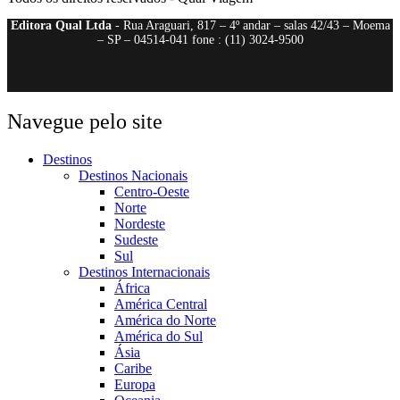
Editora Qual Ltda
- Rua Araguari, 817 – 4º andar – salas 42/43 – Moema
– SP – 04514-041 fone : (11) 3024-9500
Navegue pelo site
Destinos
Destinos Nacionais
Centro-Oeste
Norte
Nordeste
Sudeste
Sul
Destinos Internacionais
África
América Central
América do Norte
América do Sul
Ásia
Caribe
Europa