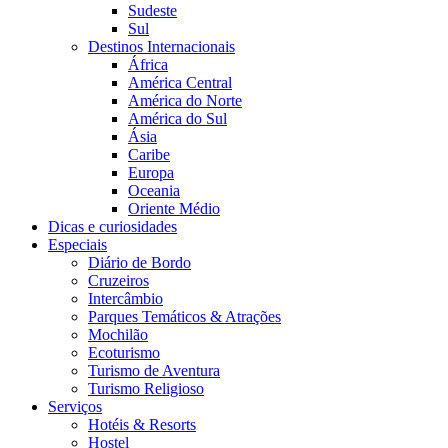
Sudeste
Sul
Destinos Internacionais
África
América Central
América do Norte
América do Sul
Ásia
Caribe
Europa
Oceania
Oriente Médio
Dicas e curiosidades
Especiais
Diário de Bordo
Cruzeiros
Intercâmbio
Parques Temáticos & Atrações
Mochilão
Ecoturismo
Turismo de Aventura
Turismo Religioso
Serviços
Hotéis & Resorts
Hostel