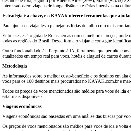
destinos de fora, seguido por Buenos Aires (29%), Madri (+20%) e Sant
interessados em viagens de longa distância e férias imersivas na cul
Estratégia é a chave, e o KAYAK oferece ferramentas que ajudam 
Para ajudar os viajantes a planejar as férias de julho com mais con
Entre eles está o guia de Rotas aéreas com os melhores preços, onde 
todas as regiões do Brasil. Dessa forma o viajante consegue identifi
Outra funcionalidade é a Pergunte à IA, ferramenta que permite conve
atualizados em tempo real para voos, hotéis e aluguel de carros durant
Metodologia
As informações sobre o melhor custo-benefício e os destinos em alta 
voos para os 100 destinos mais procurados no KAYAK.com.br e marca
Todos os preços de voos mencionados são médios para voos de ida e v
estar mais disponíveis.
Viagens econômicas
Viagens econômicas são baseadas em uma análise das buscas por voos
Os preços de voos mencionados são médios para voos de ida e volta e