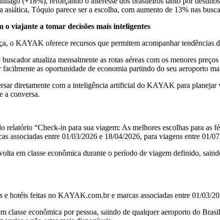
iago (+18%), reforçando o interesse dos brasileiros tanto por destinos
tura asiática, Tóquio parece ser a escolha, com aumento de 13% nas bu
o viajante a tomar decisões mais inteligentes
fiança, o KAYAK oferece recursos que permitem acompanhar tendências 
o buscador atualiza mensalmente as rotas aéreas com os menores preços m
car facilmente as oportunidade de economia partindo do seu aeroporto ma
rsar diretamente com a inteligência artificial do KAYAK para planejar 
e a conversa.
do relatório “Check-in para sua viagem: As melhores escolhas para as f
s associadas entre 01/03/2026 e 18/04/2026, para viagens entre 01/07
olta em classe econômica durante o período de viagem definido, saindo
 e hotéis feitas no KAYAK.com.br e marcas associadas entre 01/03/20
m classe econômica por pessoa, saindo de qualquer aeroporto do Brasi