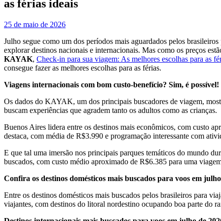
as férias ideais
25 de maio de 2026
Julho segue como um dos períodos mais aguardados pelos brasileiros 
explorar destinos nacionais e internacionais. Mas como os preços est
KAYAK
,
Check-in para sua viagem: As melhores escolhas para as fé
consegue fazer as melhores escolhas para as férias.
Viagens internacionais com bom custo-benefício? Sim, é possível!
Os dados do KAYAK, um dos principais buscadores de viagem, mostram 
buscam experiências que agradem tanto os adultos como as crianças.
Buenos Aires lidera entre os destinos mais econômicos, com custo ap
destaca, com média de R$3.990 e programação interessante com ativida
E que tal uma imersão nos principais parques temáticos do mundo dura
buscados, com custo médio aproximado de R$6.385 para uma viagem de
Confira os destinos domésticos mais buscados para voos em julh
Entre os destinos domésticos mais buscados pelos brasileiros para via
viajantes, com destinos do litoral nordestino ocupando boa parte do r
Destinos internacionais mais buscados para voos em julho de 202