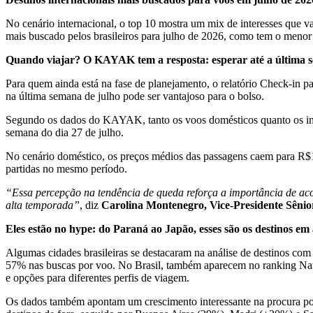
No cenário internacional, o top 10 mostra um mix de interesses que v
mais buscado pelos brasileiros para julho de 2026, como tem o meno
Quando viajar? O KAYAK tem a resposta: esperar até a última 
Para quem ainda está na fase de planejamento, o relatório Check-in pa
na última semana de julho pode ser vantajoso para o bolso.
Segundo os dados do KAYAK, tanto os voos domésticos quanto os inte
semana do dia 27 de julho.
No cenário doméstico, os preços médios das passagens caem para R$1.
partidas no mesmo período.
“Essa percepção na tendência de queda reforça a importância de acom
alta temporada”
, diz
Carolina Montenegro, Vice-Presidente Sên
Eles estão no hype: do Paraná ao Japão, esses são os destinos em 
Algumas cidades brasileiras se destacaram na análise de destinos co
57% nas buscas por voo. No Brasil, também aparecem no ranking Nat
e opções para diferentes perfis de viagem.
Os dados também apontam um crescimento interessante na procura por