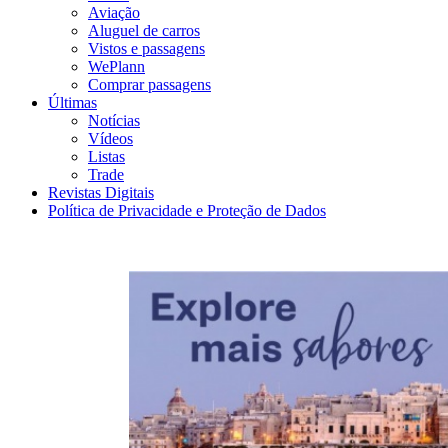
Aviação
Aluguel de carros
Vistos e passagens
WePlann
Comprar passagens
Últimas
Notícias
Vídeos
Listas
Trade
Revistas Digitais
Política de Privacidade e Proteção de Dados