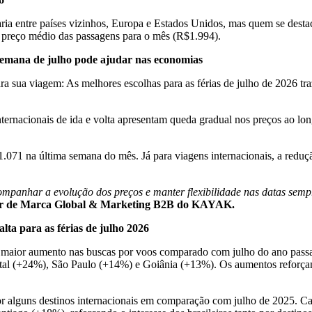
aria entre países vizinhos, Europa e Estados Unidos, mas quem se desta
r preço médio das passagens para o mês (R$1.994).
semana de julho pode ajudar nas economias
ra sua viagem: As melhores escolhas para as férias de julho de 2026 tr
rnacionais de ida e volta apresentam queda gradual nos preços ao lon
071 na última semana do mês. Já para viagens internacionais, a reduç
panhar a evolução dos preços e manter flexibilidade nas datas sempre 
ior de Marca Global & Marketing B2B do KAYAK.
alta para as férias de julho 2026
m maior aumento nas buscas por voos comparado com julho do ano passa
al (+24%), São Paulo (+14%) e Goiânia (+13%). Os aumentos reforçam 
 alguns destinos internacionais em comparação com julho de 2025. Ca