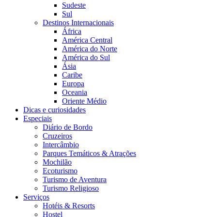
Sudeste
Sul
Destinos Internacionais
África
América Central
América do Norte
América do Sul
Ásia
Caribe
Europa
Oceania
Oriente Médio
Dicas e curiosidades
Especiais
Diário de Bordo
Cruzeiros
Intercâmbio
Parques Temáticos & Atrações
Mochilão
Ecoturismo
Turismo de Aventura
Turismo Religioso
Serviços
Hotéis & Resorts
Hostel