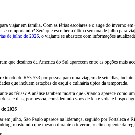
para viajar em família. Com as férias escolares e o auge do inverno e
ão se comportando? Será que escolher a última semana de julho para viaj
rias de julho de 2026
, o viajante se abastece com informações atualiza
que destinos da América do Sul aparecem entre as opções mais acessív
roximado de R$3.533 por pessoa para uma viagem de sete dias, incluin
des que incluem estações de esqui e culinária típica da temporada.
nte as férias? A análise também mostra que Orlando aparece como uma a
 sete dias, por pessoa, considerando voos de ida e volta e hospedag
o de 2026
jar em julho, São Paulo aparece na liderança, seguido por Fortaleza e 
anking, mostrando que mesmo durante o inverno, o clima quente da região
6