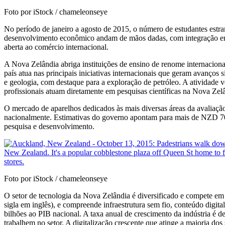
Foto por iStock / chameleonseye
No período de janeiro a agosto de 2015, o número de estudantes est
desenvolvimento econômico andam de mãos dadas, com integração entre
aberta ao comércio internacional.
A Nova Zelândia abriga instituições de ensino de renome internacion
país atua nas principais iniciativas internacionais que geram avanços s
e geologia, com destaque para a exploração de petróleo. A atividade
profissionais atuam diretamente em pesquisas científicas na Nova Ze
O mercado de aparelhos dedicados às mais diversas áreas da avaliaç
nacionalmente. Estimativas do governo apontam para mais de NZD 70
pesquisa e desenvolvimento.
Foto por iStock / chameleonseye
O setor de tecnologia da Nova Zelândia é diversificado e compete em
sigla em inglês), e compreende infraestrutura sem fio, conteúdo digi
bilhões ao PIB nacional. A taxa anual de crescimento da indústria é
trabalhem no setor. A digitalização crescente que atinge a maioria do