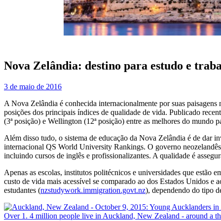
Nova Zelândia: destino para estudo e trab
3 de maio de 2016
A Nova Zelândia é conhecida internacionalmente por suas paisagens n
posições dos principais índices de qualidade de vida. Publicado rece
(3ª posição) e Wellington (12ª posição) entre as melhores do mundo pa
Além disso tudo, o sistema de educação da Nova Zelândia é de dar inv
internacional QS World University Rankings. O governo neozelandês ex
incluindo cursos de inglês e profissionalizantes. A qualidade é asseg
Apenas as escolas, institutos politécnicos e universidades que estão 
custo de vida mais acessível se comparado ao dos Estados Unidos e ao
estudantes (
nzstudywork.immigration.govt.nz
), dependendo do tipo d