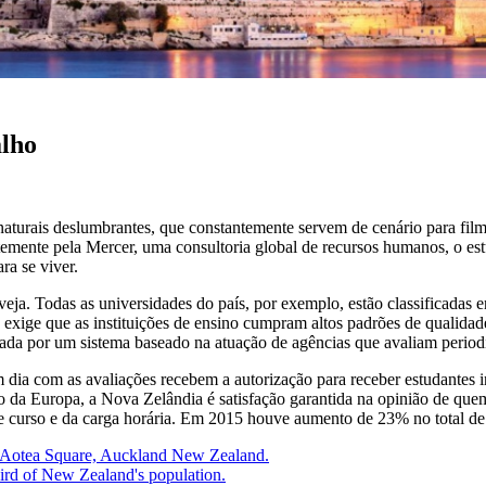
alho
aturais deslumbrantes, que constantemente servem de cenário para fil
ntemente pela Mercer, uma consultoria global de recursos humanos, o e
ra se viver.
eja. Todas as universidades do país, por exemplo, estão classificadas 
ige que as instituições de ensino cumpram altos padrões de qualidade 
urada por um sistema baseado na atuação de agências que avaliam periodi
em dia com as avaliações recebem a autorização para receber estudantes 
 da Europa, a Nova Zelândia é satisfação garantida na opinião de quem 
e curso e da carga horária. Em 2015 houve aumento de 23% no total de v