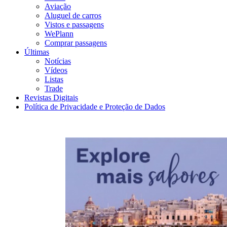
Aviação
Aluguel de carros
Vistos e passagens
WePlann
Comprar passagens
Últimas
Notícias
Vídeos
Listas
Trade
Revistas Digitais
Política de Privacidade e Proteção de Dados