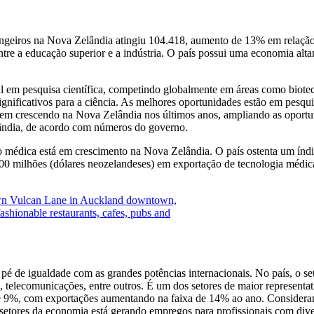
rangeiros na Nova Zelândia atingiu 104.418, aumento de 13% em relaçã
 a educação superior e a indústria. O país possui uma economia altam
al em pesquisa científica, competindo globalmente em áreas como biote
ignificativos para a ciência. As melhores oportunidades estão em pesquis
 vem crescendo na Nova Zelândia nos últimos anos, ampliando as oport
lândia, de acordo com números do governo.
ão médica está em crescimento na Nova Zelândia. O país ostenta um índ
0 milhões (dólares neozelandeses) em exportação de tecnologia médic
 pé de igualdade com as grandes potências internacionais. No país, o 
tal, telecomunicações, entre outros. É um dos setores de maior represe
 de 9%, com exportações aumentando na faixa de 14% ao ano. Considera
s setores da economia está gerando empregos para profissionais com dive