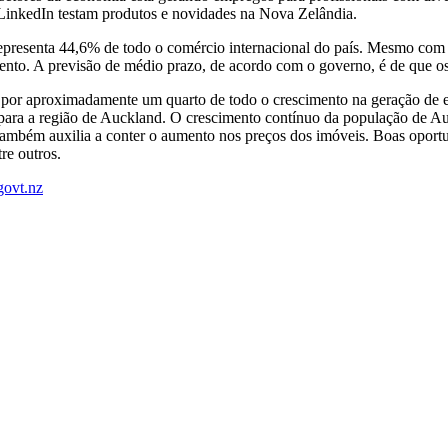
 LinkedIn testam produtos e novidades na Nova Zelândia.
representa 44,6% de todo o comércio internacional do país. Mesmo com
cimento. A previsão de médio prazo, de acordo com o governo, é de que 
er por aproximadamente um quarto de todo o crescimento na geração de
 para a região de Auckland. O crescimento contínuo da população de A
 também auxilia a conter o aumento nos preços dos imóveis. Boas oport
re outros.
ovt.nz