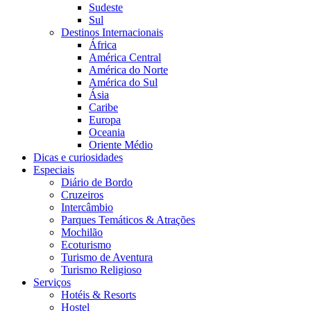
Sudeste
Sul
Destinos Internacionais
África
América Central
América do Norte
América do Sul
Ásia
Caribe
Europa
Oceania
Oriente Médio
Dicas e curiosidades
Especiais
Diário de Bordo
Cruzeiros
Intercâmbio
Parques Temáticos & Atrações
Mochilão
Ecoturismo
Turismo de Aventura
Turismo Religioso
Serviços
Hotéis & Resorts
Hostel