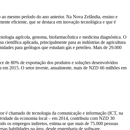
o ao mesmo período do ano anterior. Na Nova Zelândia, ensino e
ente eficiente, que se destaca em inovação tecnológica e que é
cnologia agrícola, genoma, biofarmacêutica e medicina diagnóstica. O
a científica aplicada, principalmente para as indústrias de agricultura
unidades para geólogos que estudam gás e petróleo. Mais de 29.000
ice de 80% de exportação dos produtos e soluções desenvolvidos
a em 2015. O setor investe, anualmente, mais de NZD 66 milhões em
setor é chamado de tecnologia da comunicação e informação (ICT, na
ntatividade da economia local – em 2014, contribuiu com NZD 30
ndo os empregos indiretos, estima-se que mais de 75.000 pessoas
rsas habilidades na área, desde engenharia de software,