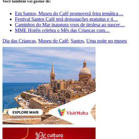
Você também vai gostar de:
Em Santos, Museu do Café promoverá feira temática…
Festival Santos Café terá degustações gratuitas e 4…
Caminhos do Mar inaugura voos de tirolesa ao nascer…
MME Hotéis celebra o Mês das Crianças com…
Dia das Crianças
,
Museu do Café
,
Santos
,
Uma noite no museu