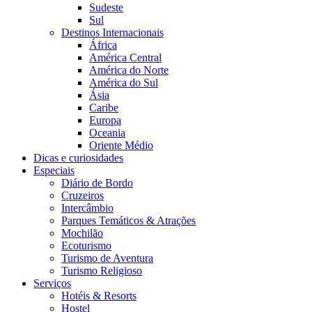
Sudeste
Sul
Destinos Internacionais
África
América Central
América do Norte
América do Sul
Ásia
Caribe
Europa
Oceania
Oriente Médio
Dicas e curiosidades
Especiais
Diário de Bordo
Cruzeiros
Intercâmbio
Parques Temáticos & Atrações
Mochilão
Ecoturismo
Turismo de Aventura
Turismo Religioso
Serviços
Hotéis & Resorts
Hostel