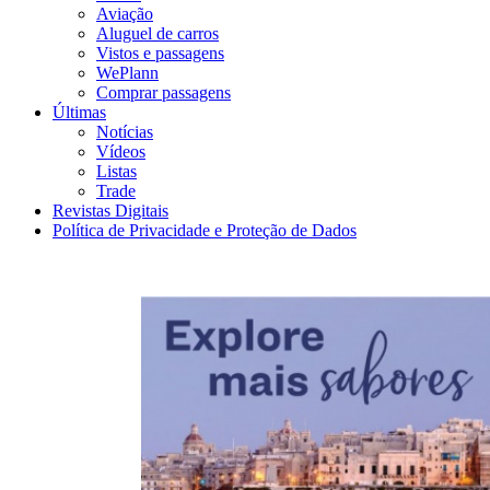
Aviação
Aluguel de carros
Vistos e passagens
WePlann
Comprar passagens
Últimas
Notícias
Vídeos
Listas
Trade
Revistas Digitais
Política de Privacidade e Proteção de Dados