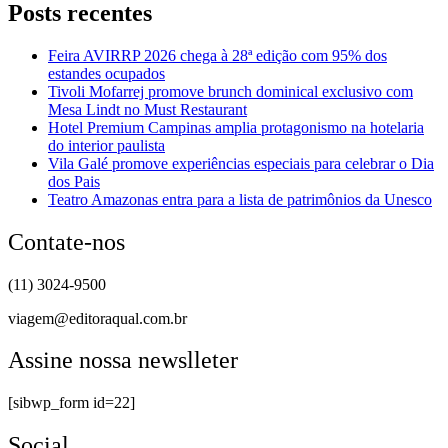
Posts recentes
Feira AVIRRP 2026 chega à 28ª edição com 95% dos
estandes ocupados
Tivoli Mofarrej promove brunch dominical exclusivo com
Mesa Lindt no Must Restaurant
Hotel Premium Campinas amplia protagonismo na hotelaria
do interior paulista
Vila Galé promove experiências especiais para celebrar o Dia
dos Pais
Teatro Amazonas entra para a lista de patrimônios da Unesco
Contate-nos
(11) 3024-9500
viagem@editoraqual.com.br
Assine nossa newslleter
[sibwp_form id=22]
Social