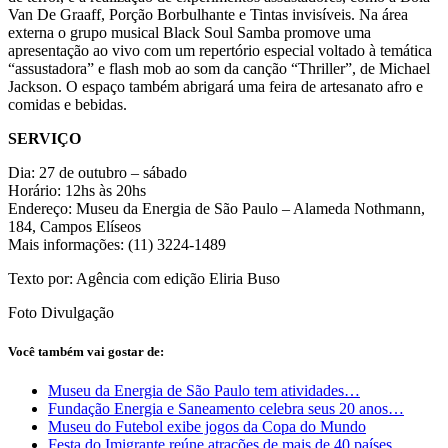
Van De Graaff, Porção Borbulhante e Tintas invisíveis. Na área
externa o grupo musical Black Soul Samba promove uma
apresentação ao vivo com um repertório especial voltado à temática
“assustadora” e flash mob ao som da canção “Thriller”, de Michael
Jackson. O espaço também abrigará uma feira de artesanato afro e
comidas e bebidas.
SERVIÇO
Dia: 27 de outubro – sábado
Horário: 12hs às 20hs
Endereço: Museu da Energia de São Paulo – Alameda Nothmann,
184, Campos Elíseos
Mais informações: (11) 3224-1489
Texto por: Agência com edição Eliria Buso
Foto Divulgação
Você também vai gostar de:
Museu da Energia de São Paulo tem atividades…
Fundação Energia e Saneamento celebra seus 20 anos…
Museu do Futebol exibe jogos da Copa do Mundo
Festa do Imigrante reúne atrações de mais de 40 países