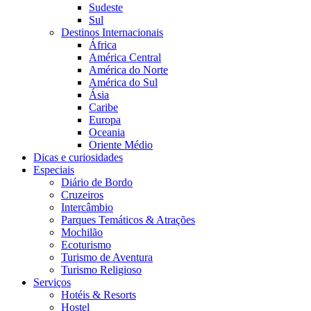
Sudeste
Sul
Destinos Internacionais
África
América Central
América do Norte
América do Sul
Ásia
Caribe
Europa
Oceania
Oriente Médio
Dicas e curiosidades
Especiais
Diário de Bordo
Cruzeiros
Intercâmbio
Parques Temáticos & Atrações
Mochilão
Ecoturismo
Turismo de Aventura
Turismo Religioso
Serviços
Hotéis & Resorts
Hostel