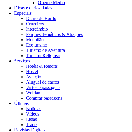
Oriente Médio
Dicas e curiosidades
Especiais
Diário de Bordo
Cruzeiros
Intercâmbio
Parques Temáticos & Atrações
Mochilão
Ecoturismo
Turismo de Aventura
Turismo Religioso
Serviços
Hotéis & Resorts
Hostel
Aviação
Aluguel de carros
Vistos e passagens
WePlann
Comprar passagens
Últimas
Notícias
Vídeos
Listas
Trade
Revistas Digitais