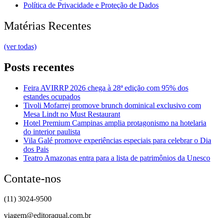
Política de Privacidade e Proteção de Dados
Matérias Recentes
(ver todas)
Posts recentes
Feira AVIRRP 2026 chega à 28ª edição com 95% dos
estandes ocupados
Tivoli Mofarrej promove brunch dominical exclusivo com
Mesa Lindt no Must Restaurant
Hotel Premium Campinas amplia protagonismo na hotelaria
do interior paulista
Vila Galé promove experiências especiais para celebrar o Dia
dos Pais
Teatro Amazonas entra para a lista de patrimônios da Unesco
Contate-nos
(11) 3024-9500
viagem@editoraqual.com.br