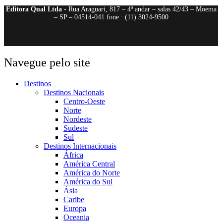
Editora Qual Ltda
- Rua Araguari, 817 – 4º andar – salas 42/43 – Moema
– SP – 04514-041 fone : (11) 3024-9500
Navegue pelo site
Destinos
Destinos Nacionais
Centro-Oeste
Norte
Nordeste
Sudeste
Sul
Destinos Internacionais
África
América Central
América do Norte
América do Sul
Ásia
Caribe
Europa
Oceania