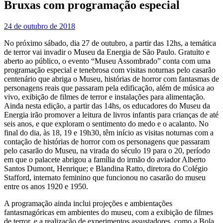
Bruxas com programação especial
24 de outubro de 2018
No próximo sábado, dia 27 de outubro, a partir das 12hs, a temática
de terror vai invadir o Museu da Energia de São Paulo. Gratuito e
aberto ao público, o evento “Museu Assombrado” conta com uma
programação especial e tenebrosa com visitas noturnas pelo casarão
centenário que abriga o Museu, histórias de horror com fantasmas de
personagens reais que passaram pela edificação, além de música ao
vivo, exibição de filmes de terror e instalações para alimentação.
Ainda nesta edição, a partir das 14hs, os educadores do Museu da
Energia irão promover a leitura de livros infantis para crianças de até
seis anos, e que exploram o sentimento do medo e o acalanto. No
final do dia, às 18, 19 e 19h30, têm início as visitas noturnas com a
contação de histórias de horror com os personagens que passaram
pelo casarão do Museu, na virada do século 19 para o 20, período
em que o palacete abrigou a família do irmão do aviador Alberto
Santos Dumont, Henrique; e Blandina Ratto, diretora do Colégio
Stafford, internato feminino que funcionou no casarão do museu
entre os anos 1920 e 1950.
A programação ainda inclui projeções e ambientações
fantasmagóricas em ambientes do museu, com a exibição de filmes
de terror, e a realização de experimentos assustadores, como a Bola