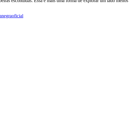
achoeiras escondidas. Essa é mais uma forma de explorar um lado menos
anegraoficial