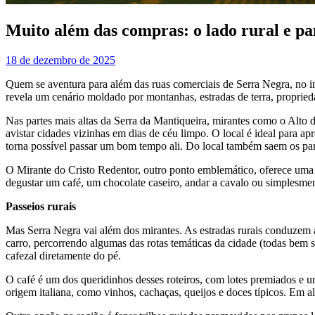
Muito além das compras: o lado rural e p
18 de dezembro de 2025
Quem se aventura para além das ruas comerciais de Serra Negra, no in
revela um cenário moldado por montanhas, estradas de terra, propried
Nas partes mais altas da Serra da Mantiqueira, mirantes como o Alto d
avistar cidades vizinhas em dias de céu limpo. O local é ideal para ap
torna possível passar um bom tempo ali. Do local também saem os par
O Mirante do Cristo Redentor, outro ponto emblemático, oferece uma vis
degustar um café, um chocolate caseiro, andar a cavalo ou simplesment
Passeios rurais
Mas Serra Negra vai além dos mirantes. As estradas rurais conduzem a
carro, percorrendo algumas das rotas temáticas da cidade (todas bem s
cafezal diretamente do pé.
O café é um dos queridinhos desses roteiros, com lotes premiados e u
origem italiana, como vinhos, cachaças, queijos e doces típicos. Em al