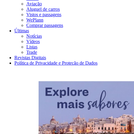
Aviação
Aluguel de carros
Vistos e passagens
WePlann
Comprar passagens
Últimas
Notícias
Vídeos
Listas
Trade
Revistas Digitais
Política de Privacidade e Proteção de Dados