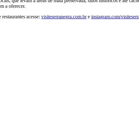
ocais, que levam a áreas de mata preservada, sítios históricos e até c
m a oferecer.
 restaurantes acesse:
visiteserranegra.com.br
e
instagram.com/visiteserr