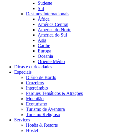
Sudeste
Sul
Destinos Internacionais
África
América Central
América do Norte
América do Sul
Ásia
Caribe
Europa
Oceania
Oriente Médio
Dicas e curiosidades
Especiais
Diário de Bordo
Cruzeiros
Intercâmbio
Parques Temáticos & Atrações
Mochilão
Ecoturismo
Turismo de Aventura
Turismo Religioso
Serviços
Hotéis & Resorts
Hostel